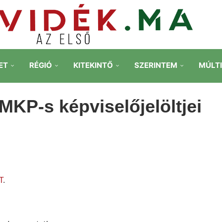
ET
RÉGIÓ
KITEKINTŐ
SZERINTEM
MÚLT
MKP-s képviselőjelöltjei
T
.