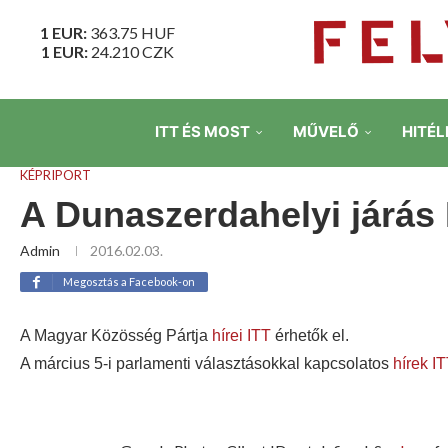
1 EUR:
363.75
HUF
1 EUR:
24.210
CZK
ITT ÉS MOST
MŰVELŐ
HITÉL
KÉPRIPORT
A Dunaszerdahelyi járás 
Admin
2016.02.03.
Megosztás a Facebook-on
A Magyar Közösség Pártja
hírei ITT
érhetők el.
A március 5-i parlamenti választásokkal kapcsolatos
hírek IT