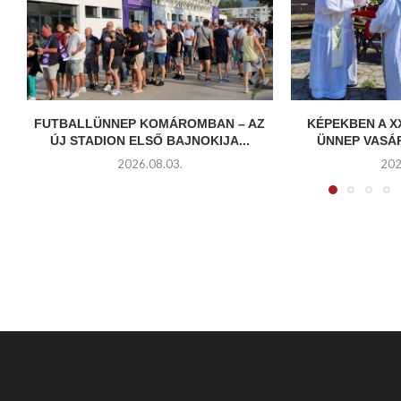
FUTBALLÜNNEP KOMÁROMBAN – AZ
KÉPEKBEN A X
ÚJ STADION ELSŐ BAJNOKIJA...
ÜNNEP VASÁ
2026.08.03.
202