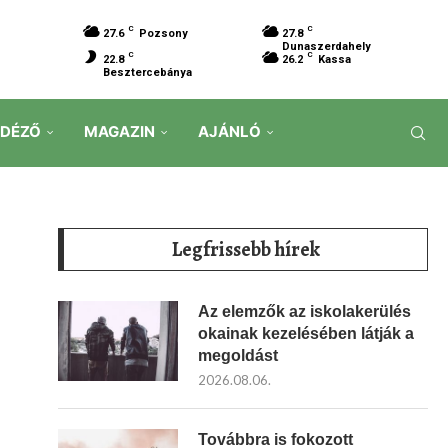
C
C
27.6
Pozsony
27.8
Dunaszerdahely
C
C
22.8
26.2
Kassa
Besztercebánya
IDÉZŐ
MAGAZIN
AJÁNLÓ
Legfrissebb hírek
Az elemzők az iskolakerülés
okainak kezelésében látják a
megoldást
2026.08.06.
Továbbra is fokozott