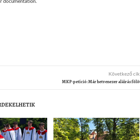
r documentation.
Következő ci
MKP-petíció: Már hetvenezer aláírás fölö
ÉRDEKELHETIK