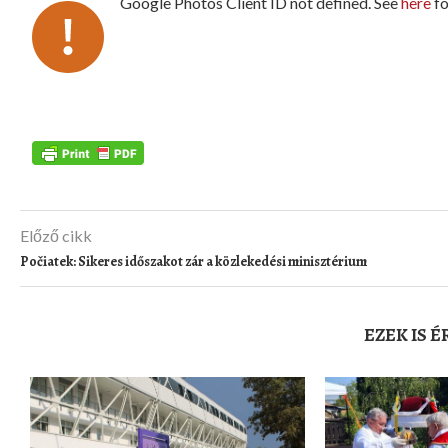
Google Photos Client ID not defined. See
here
fo
Előző cikk
Počiatek: Sikeres időszakot zár a közlekedési minisztérium
EZEK IS 