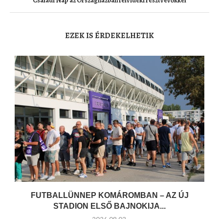
Családi Nap az Országházban felvidéki résztvevőkkel
EZEK IS ÉRDEKELHETIK
FUTBALLÜNNEP KOMÁROMBAN – AZ ÚJ
STADION ELSŐ BAJNOKIJA...