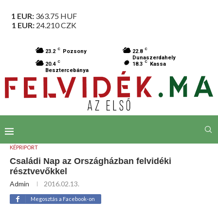
1 EUR:
363.75
HUF
1 EUR:
24.210
CZK
C
C
23.2
Pozsony
22.8
Dunaszerdahely
C
C
20.4
18.3
Kassa
Besztercebánya
KÉPRIPORT
Családi Nap az Országházban felvidéki
résztvevőkkel
Admin
2016.02.13.
Megosztás a Facebook-on