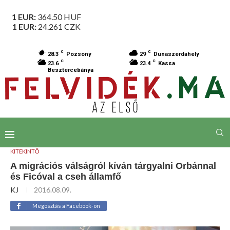
1 EUR:
364.50
HUF
1 EUR:
24.261
CZK
C
C
28.3
Pozsony
29
Dunaszerdahely
C
C
23.6
23.4
Kassa
Besztercebánya
KITEKINTŐ
A migrációs válságról kíván tárgyalni Orbánnal
és Ficóval a cseh államfő
KJ
2016.08.09.
Megosztás a Facebook-on