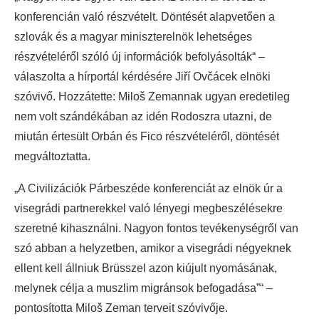
konferencián való részvételt. Döntését alapvetően a
szlovák és a magyar miniszterelnök lehetséges
részvételéről szóló új információk befolyásolták“ –
válaszolta a hírportál kérdésére Jiří Ovčácek elnöki
szóvivő. Hozzátette: Miloš Zemannak ugyan eredetileg
nem volt szándékában az idén Rodoszra utazni, de
miután értesült Orbán és Fico részvételéről, döntését
megváltoztatta.
„A Civilizációk Párbeszéde konferenciát az elnök úr a
visegrádi partnerekkel való lényegi megbeszélésekre
szeretné kihasználni. Nagyon fontos tevékenységről van
szó abban a helyzetben, amikor a visegrádi négyeknek
ellent kell állniuk Brüsszel azon kiújult nyomásának,
melynek célja a muszlim migránsok befogadása”“ –
pontosította Miloš Zeman terveit szóvivője.