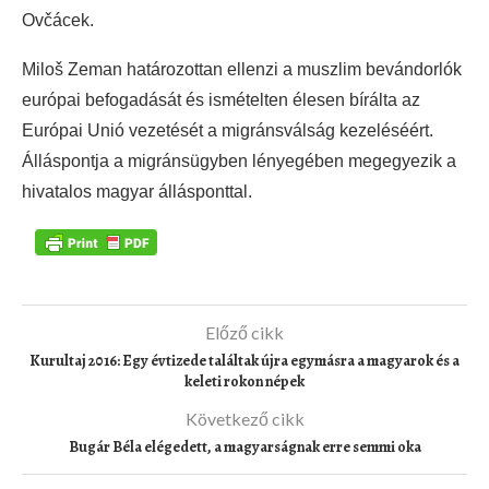
Ovčácek.
Miloš Zeman határozottan ellenzi a muszlim bevándorlók
európai befogadását és ismételten élesen bírálta az
Európai Unió vezetését a migránsválság kezeléséért.
Álláspontja a migránsügyben lényegében megegyezik a
hivatalos magyar állásponttal.
Előző cikk
Kurultaj 2016: Egy évtizede találtak újra egymásra a magyarok és a
keleti rokon népek
Következő cikk
Bugár Béla elégedett, a magyarságnak erre semmi oka