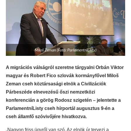
Miloš Zeman (Fotó: ParlamentníListy)
A migrációs válságról szeretne tárgyalni Orbán Viktor
magyar és Robert Fico szlovák kormányfővel Miloš
Zeman cseh köztársasági elnök a Civilizációk
Párbeszéde elnevezésű őszi nemzetközi
konferencián a görög Rodosz szigetén – jelentette a
ParlamentníListy cseh hírportál augusztus 9-én a
cseh államfő szóvivőjére hivatkozva.
„Nagyon friss ügyről van szó. Az elnök úr tervezi a