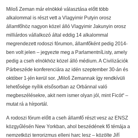
Miloš Zeman már elnökké választása előtt több
alkalommal is részt vett a Vlagyimir Putyin orosz
államfőhöz nagyon közel álló Vlagyimir Jakunyin orosz
milliárdos vállalkozó által eddig 14 alkalommal
megrendezett rodoszi fórumon, államfőként pedig 2014-
ben volt jelen – jegyezte meg a ParlamentníListy, amely
pedig a cseh elnökhöz közel álló médium. A Civilizációk
Párbeszéde konferenciára az idén szeptember 30-án és
október 1-jén kerül sor. „Miloš Zemannak így rendkívüli
lehetősége nyílik elsősorban az Orbánnal való
megbeszélésekre, akit nem ismer olyan jól, mint Ficót“ –
mutat rá a hírportál.
A rodoszi fórum előtt a cseh államfő részt vesz az ENSZ
közgyűlésén New Yorkban, ahol beszédének fő témája a
nemzetközi terrorizmus elleni harc lesz – közölte Jiří