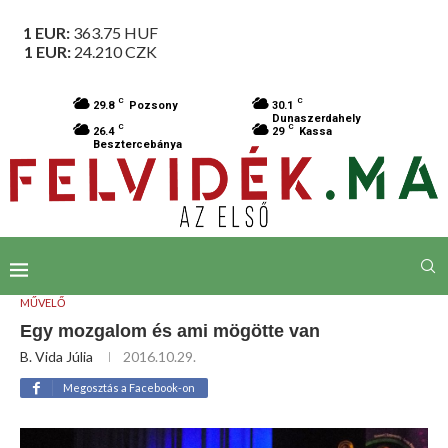
1 EUR:
363.75
HUF
1 EUR:
24.210
CZK
C
C
29.8
Pozsony
30.1
Dunaszerdahely
C
C
26.4
29
Kassa
Besztercebánya
MŰVELŐ
Egy mozgalom és ami mögötte van
B. Vida Júlia
2016.10.29.
Megosztás a Facebook-on