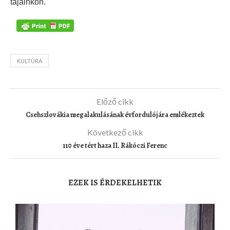
tájainkon.
KULTÚRA
Előző cikk
Csehszlovákia megalakulásának évfordulójára emlékeztek
Következő cikk
110 éve tért haza II. Rákóczi Ferenc
EZEK IS ÉRDEKELHETIK