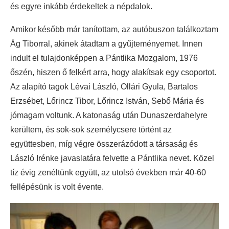
és egyre inkább érdekeltek a népdalok.
Amikor később már tanítottam, az autóbuszon találkoztam
Ág Tiborral, akinek átadtam a gyűjteményemet. Innen
indult el tulajdonképpen a Pántlika Mozgalom, 1976
őszén, hiszen ő felkért arra, hogy alakítsak egy csoportot.
Az alapító tagok Lévai László, Ollári Gyula, Bartalos
Erzsébet, Lőrincz Tibor, Lőrincz István, Sebő Mária és
jómagam voltunk. A katonaság után Dunaszerdahelyre
kerültem, és sok-sok személycsere történt az
együttesben, míg végre összerázódott a társaság és
László Irénke javaslatára felvette a Pántlika nevet. Közel
tíz évig zenéltünk együtt, az utolsó években már 40-60
fellépésünk is volt évente.