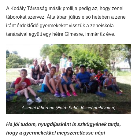
A Kodály Társaság másik profilja pedig az, hogy zenei
táborokat szervez. Általában július első hetében a zene
iránt érdeklődő gyermekeket visszük a zeneiskola
tanáraival együtt egy hétre Gímesre, immár tíz éve.
A zenei táborban (Fotó: Sebő József archívuma)
Ha jól tudom, nyugdíjasként is szívügyének tartja,
hogy a gyermekekkel megszerettesse népi