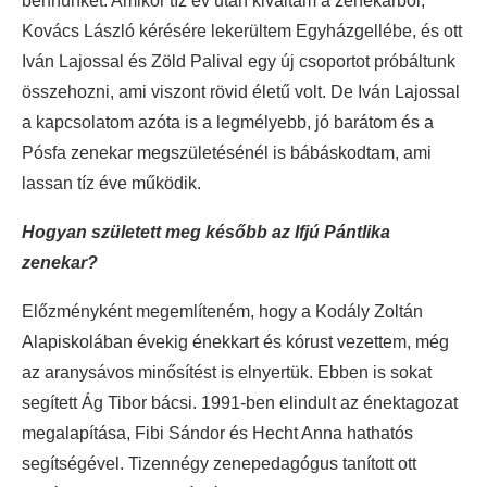
bennünket. Amikor tíz év után kiváltam a zenekarból,
Kovács László kérésére lekerültem Egyházgellébe, és ott
Iván Lajossal és Zöld Palival egy új csoportot próbáltunk
összehozni, ami viszont rövid életű volt. De Iván Lajossal
a kapcsolatom azóta is a legmélyebb, jó barátom és a
Pósfa zenekar megszületésénél is bábáskodtam, ami
lassan tíz éve működik.
Hogyan született meg később az Ifjú Pántlika
zenekar?
Előzményként megemlíteném, hogy a Kodály Zoltán
Alapiskolában évekig énekkart és kórust vezettem, még
az aranysávos minősítést is elnyertük. Ebben is sokat
segített Ág Tibor bácsi. 1991-ben elindult az énektagozat
megalapítása, Fibi Sándor és Hecht Anna hathatós
segítségével. Tizennégy zenepedagógus tanított ott