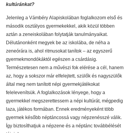
kultúránkat?
Jelenleg a Vámbéry Alapiskolában foglalkozom első és
második osztályos gyermekekkel, akik közül többen
aztán a zeneiskolában folytatják tanulmányaikat.
Délutánonként megyek be az iskolába, de néha a
zeneórára is, ahol ritmusokat tanítok – az egyszerű
gyermekmondókáktól egészen a csárdásig.
Természetesen nem a művészi fok elérése a cél, hanem
az, hogy a sokszor már elfelejtett, szülők és nagyszülők
által meg nem tanított népi gyermekjátékokat
felelevenítsük. A foglalkozások lényege, hogy a
gyermekkel megszerettessem a népi kultúrát, mégpedig
laza, játékos formában. Ennek eredményeként több
gyermek később néptáncossá vagy népzenésszé válik.
Így biztosíthatjuk a népzene és a néptánc továbbélését