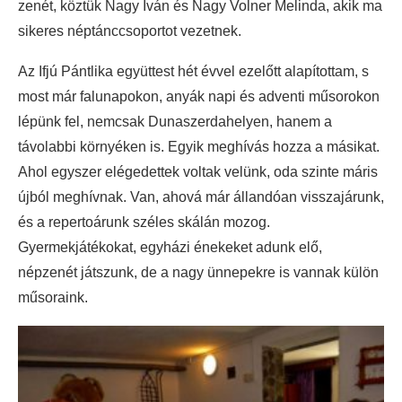
zenét, köztük Nagy Iván és Nagy Volner Melinda, akik ma
sikeres néptánccsoportot vezetnek.
Az Ifjú Pántlika együttest hét évvel ezelőtt alapítottam, s
most már falunapokon, anyák napi és adventi műsorokon
lépünk fel, nemcsak Dunaszerdahelyen, hanem a
távolabbi környéken is. Egyik meghívás hozza a másikat.
Ahol egyszer elégedettek voltak velünk, oda szinte máris
újból meghívnak. Van, ahová már állandóan visszajárunk,
és a repertoárunk széles skálán mozog.
Gyermekjátékokat, egyházi énekeket adunk elő,
népzenét játszunk, de a nagy ünnepekre is vannak külön
műsoraink.