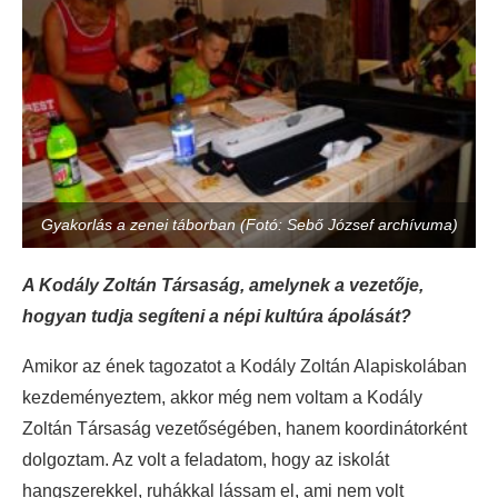
Gyakorlás a zenei táborban (Fotó: Sebő József archívuma)
A Kodály Zoltán Társaság, amelynek a vezetője,
hogyan tudja segíteni a népi kultúra ápolását?
Amikor az ének tagozatot a Kodály Zoltán Alapiskolában
kezdeményeztem, akkor még nem voltam a Kodály
Zoltán Társaság vezetőségében, hanem koordinátorként
dolgoztam. Az volt a feladatom, hogy az iskolát
hangszerekkel, ruhákkal lássam el, ami nem volt