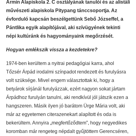
Ármin Alapiskola 2. C osztályának tanulói és az alistáli
művészeti alapiskola Pitypang tánccsoportja. Az
évforduló kapcsán beszélgettünk Sebő Józseffel, a
Pántlika egyik alapítójával, aki szívügyének tekinti
népi kultúránk és hagyományaink megőrzését.
Hogyan emlékszik vissza a kezdetekre?
1974-ben kerültem a nyitrai pedagógiai karra, ahol
Tőzsér Árpád irodalmi színpadot rendezett és furulyásra
volt szüksége. Mivel engem választottak ki, hogy a
betyárok sírjánál furulyázzak, ezért nagyon sokat jártam
Árpádhoz furulyán tanulni, aki rendkívül jól játszik ezen a
hangszeren. Másik ilyen jó barátom Ürge Mária volt, aki
már az egyetemen citerazenekart alapított és oda is
bekerültem. Annyira „megfertőződtem”, hogy negyedikes
koromban már rengeteg népdalt gyűjtöttem Gerencséren,