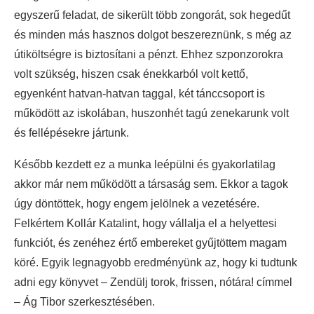
egyszerű feladat, de sikerült több zongorát, sok hegedűt
és minden más hasznos dolgot beszereznünk, s még az
útiköltségre is biztosítani a pénzt. Ehhez szponzorokra
volt szükség, hiszen csak énekkarból volt kettő,
egyenként hatvan-hatvan taggal, két tánccsoport is
működött az iskolában, huszonhét tagú zenekarunk volt
és fellépésekre jártunk.
Később kezdett ez a munka leépülni és gyakorlatilag
akkor már nem működött a társaság sem. Ekkor a tagok
úgy döntöttek, hogy engem jelölnek a vezetésére.
Felkértem Kollár Katalint, hogy vállalja el a helyettesi
funkciót, és zenéhez értő embereket gyűjtöttem magam
köré. Egyik legnagyobb eredményünk az, hogy ki tudtunk
adni egy könyvet – Zendülj torok, frissen, nótára! címmel
– Ág Tibor szerkesztésében.