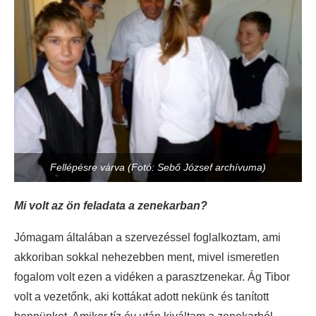
Fellépésre várva (Fotó: Sebő József archívuma)
Mi volt az ön feladata a zenekarban?
Jómagam általában a szervezéssel foglalkoztam, ami
akkoriban sokkal nehezebben ment, mivel ismeretlen
fogalom volt ezen a vidéken a parasztzenekar. Ág Tibor
volt a vezetőnk, aki kottákat adott nekünk és tanított