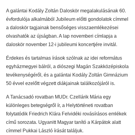
A galántai Kodály Zoltán Daloskör megalakulásának 60.
évfordulója alkalmából Jubileum előtti gondolatok címmel
a daloskör tagjainak bensőséges visszaemlékezései
olvashatók az újságban. A lap novemberi címlapja a
daloskör november 12-i jubileumi koncertjére invitál.
Érdekes és tartalmas írások szólnak az idei református
egyházmegyei bálról, a diószegi Magán Szakközépiskola
tevékenységéről, és a galántai Kodály Zoltán Gimnázium
50 évvel ezelőtt végzett diákjainak találkozójáról is.
A Tanácsadó rovatban MUDr. Czellárik Mária egy
különleges betegségről ír, a Helytörténeti rovatban
folytatódik Friedrich Klára Felvidéki rovásírásos emlékek
című sorozata. Ugyanitt Magyar tanító a Kárpátok alatt
címmel Pukkai László írását találjuk.