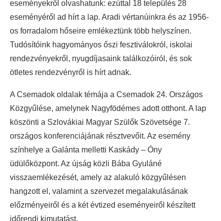
eseményekről olvashatunk: ezúttal 18 település 28
eseményéről ad hírt a lap. Aradi vértanúinkra és az 1956-
os forradalom hőseire emlékeztünk több helyszínen.
Tudósítóink hagyományos őszi fesztiválokról, iskolai
rendezvényekről, nyugdíjasaink találkozóiról, és sok
ötletes rendezvényről is hírt adnak.
A Csemadok oldalak témája a Csemadok 24. Országos
Közgyűlése, amelynek Nagyfödémes adott otthont. A lap
köszönti a Szlovákiai Magyar Szülők Szövetsége 7.
országos konferenciájának résztvevőit. Az esemény
színhelye a Galánta melletti Kaskády – Óny
üdülőközpont. Az újság közli Bába Gyuláné
visszaemlékezését, amely az alakuló közgyűlésen
hangzott el, valamint a szervezet megalakulásának
előzményeiről és a két évtized eseményeiről készített
időrendi kimutatást.