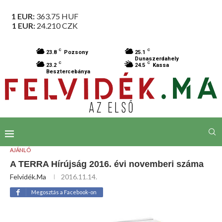
1 EUR:
363.75
HUF
1 EUR:
24.210
CZK
C
C
23.8
Pozsony
25.1
Dunaszerdahely
C
C
23.2
24.5
Kassa
Besztercebánya
AJÁNLÓ
A TERRA Hírújság 2016. évi novemberi száma
Felvidék.ma
2016.11.14.
Megosztás a Facebook-on