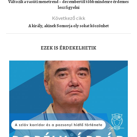
Változik a vasúti menetrend – decembertől több mindenre érdemes
lesz figyelni
Következő cikk
A király, akinek Somorja oly sokat köszönhet
EZEK IS ÉRDEKELHETIK