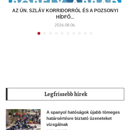
AZ ÚN. SZLÁV KORRIDORRÓL ÉS A POZSONYI
HÍDFŐ...
2026.08.06.
Legfrissebb hírek
A spanyol hatóságok újabb tömeges
határsértésre biztató üzeneteket
vizsgálnak