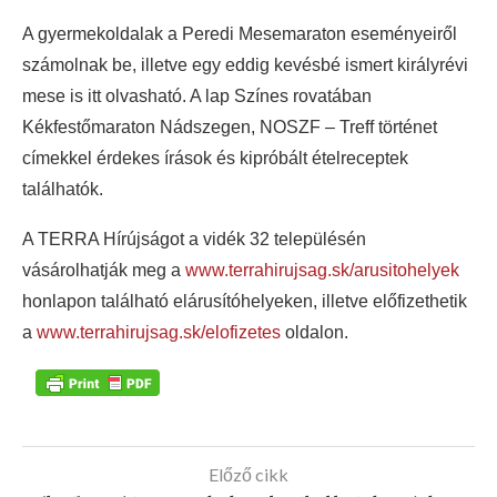
A gyermekoldalak a Peredi Mesemaraton eseményeiről
számolnak be, illetve egy eddig kevésbé ismert királyrévi
mese is itt olvasható. A lap Színes rovatában
Kékfestőmaraton Nádszegen, NOSZF – Treff történet
címekkel érdekes írások és kipróbált ételreceptek
találhatók.
A TERRA Hírújságot a vidék 32 településén
vásárolhatják meg a
www.terrahirujsag.sk/arusitohelyek
honlapon található elárusítóhelyeken, illetve előfizethetik
a
www.terrahirujsag.sk/elofizetes
oldalon.
Előző cikk