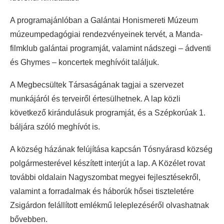
A programajánlóban a Galántai Honismereti Múzeum
múzeumpedagógiai rendezvényeinek tervét, a Manda-
filmklub galántai programját, valamint nádszegi – ádventi
és Ghymes – koncertek meghívóit találjuk.
A Megbecsültek Társaságának tagjai a szervezet
munkájáról és terveiről értesülhetnek. A lap közli
következő kirándulásuk programját, és a Szépkorúak 1.
báljára szóló meghívót is.
A község házának felújítása kapcsán Tósnyárasd község
polgármesterével készített interjút a lap. A Közélet rovat
további oldalain Nagyszombat megyei fejlesztésekről,
valamint a forradalmak és háborúk hősei tiszteletére
Zsigárdon felállított emlékmű leleplezéséről olvashatnak
bővebben.