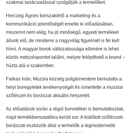
szakmai tanácsadással szolgálják a termelőket.
Herczeg Ágnes borszakértő a marketing és a
kommunikáció jelentőségét emelte ki előadásában,
miszerint nem elég, ha jó minőségű, egyedi termékkel
állunk elő, de minderre a nagyvilág figyelmét is fel kell
hívni. A magyar borok változatossága ellenére is lehet
közös metszéspontot találni, melyre felépíthető a brand –
húzta alá a szakember.
Farkas Iván, Muzsla község polgármestere bemutatta a
helyi boregyletek tevékenységét és ismertette a muzslai
szőlészet és borászat aktuális helyzetét.
Az előadások során a régió borvidékei is bemutatkoztak,
majd termékbemutatókra került sor. A kiállított szőlészeti-
borászati eszközök által a termelők a legmodernebb