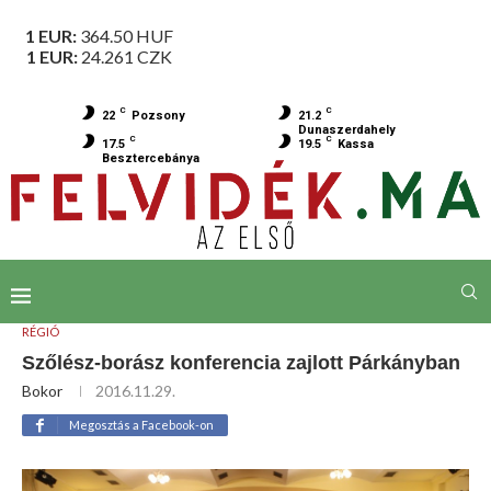
1 EUR:
364.50
HUF
1 EUR:
24.261
CZK
C
C
22
Pozsony
21.2
Dunaszerdahely
C
C
17.5
19.5
Kassa
Besztercebánya
RÉGIÓ
Szőlész-borász konferencia zajlott Párkányban
Bokor
2016.11.29.
Megosztás a Facebook-on