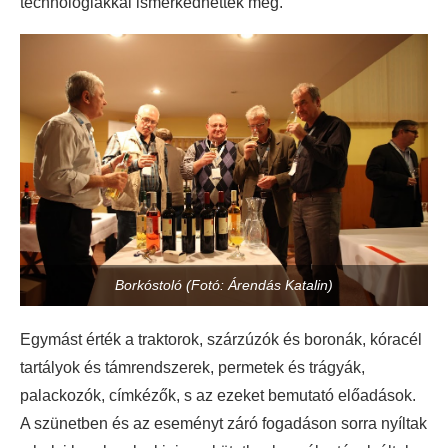
technológiákkal ismerkedhettek meg.
Borkóstoló (Fotó: Árendás Katalin)
Egymást érték a traktorok, szárzúzók és boronák, kóracél
tartályok és támrendszerek, permetek és trágyák,
palackozók, címkézők, s az ezeket bemutató előadások.
A szünetben és az eseményt záró fogadáson sorra nyíltak