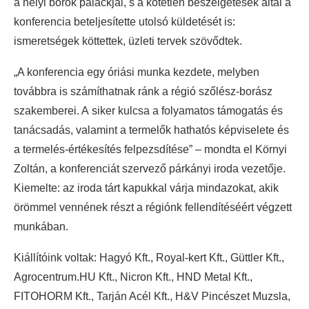
a helyi borok palackjai, s a kötetlen beszélgetések által a
konferencia beteljesítette utolsó küldetését is:
ismeretségek köttettek, üzleti tervek szövődtek.
„A konferencia egy óriási munka kezdete, melyben
továbbra is számíthatnak ránk a régió szőlész-borász
szakemberei. A siker kulcsa a folyamatos támogatás és
tanácsadás, valamint a termelők hathatós képviselete és
a termelés-értékesítés felpezsdítése” – mondta el Környi
Zoltán, a konferenciát szervező párkányi iroda vezetője.
Kiemelte: az iroda tárt kapukkal várja mindazokat, akik
örömmel vennének részt a régiónk fellendítéséért végzett
munkában.
Kiállítóink voltak: Hagyó Kft., Royal-kert Kft., Güttler Kft.,
Agrocentrum.HU Kft., Nicron Kft., HND Metal Kft.,
FITOHORM Kft., Tarján Acél Kft., H&V Pincészet Muzsla,