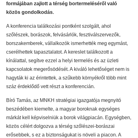
formájában zajlott a térség bortermeléséről való
közös gondolkodás.
A konferencia találkozási pontként szolgált, ahol
szőlészek, borászok, felvásárlók, fesztiválszervezők,
borszakemberek, vállalkozók ismerhették meg egymást,
cserélhettek tapasztalatot. A kereslet találkozott a
kínálattal, segítve ezzel a helyi termelés és az üzleti
kapcsolatok megerősödését. A kiváló lehetőséget nem is
hagyták ki az érintettek, a szűkebb környékről több mint
száz érdeklődő vett részt a konferencián.
Bíró Tamás, az MNKH stratégiai igazgatója megnyitó
beszédében kiemelte, a magyar boroknak egységes
márkát kell képviselniük a borok világpiacán. Egységben,
közös célért dolgozva a térség szőlészei-borászai
erősebbek, s ez a biztonságukat is növeli a piacon. A