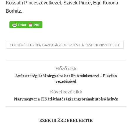
Kossuth Pinceszövetkezet, Szivek Pince, Egri Korona
Borház.
CED KÖZÉP-EURÓPAI GAZDASÁGFEJLESZTÉSI HÁLÓZAT NONPROFIT KFT.
Előző cikk
Az űrstratégiáról tárgyalnak az Unió miniszterei – Plavčan
vezetésével
Következő cikk
Nagymegyer a TIS átláthatósági rangsorának utolsó helyén
EZEK IS ÉRDEKELHETIK