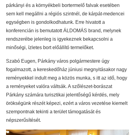
párkányi és a környékbeli bortermelő falvak esetében
sem kell megállni a régiós szintnél, de kárpát-medencei
egységben is gondolkodhatunk. Erre hivatott a
konferencián is bemutatott ÁLDOMÁS brand, melynek
rendszerébe jelenleg is igyekeznek bekapcsolni a
minőségi, ízletes bort előállító termelőket.
Szabó Eugen, Párkány város polgármestere úgy
fogalmazott, a kereskedőház júniusi megnyitásakor nagy
reményekkel indult meg a közös munka, s itt az idő, hogy
a reményeket valóra váltsák. A szőlészet-borászat
Párkány számára turisztikai jelentőségű kérdés, mely
örökségünk részét képezi, ezért a város vezetése kiemelt
szempontnak tekinti a terület támogatását és
népszerűsítését.