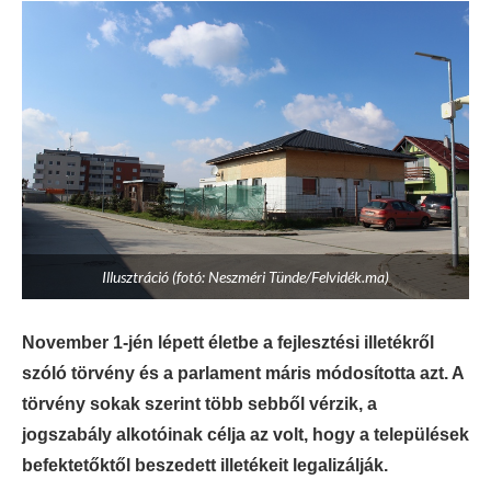
Illusztráció (fotó: Neszméri Tünde/Felvidék.ma)
November 1-jén lépett életbe a fejlesztési illetékről
szóló törvény és a parlament máris módosította azt. A
törvény sokak szerint több sebből vérzik, a
jogszabály alkotóinak célja az volt, hogy a települések
befektetőktől beszedett illetékeit legalizálják.