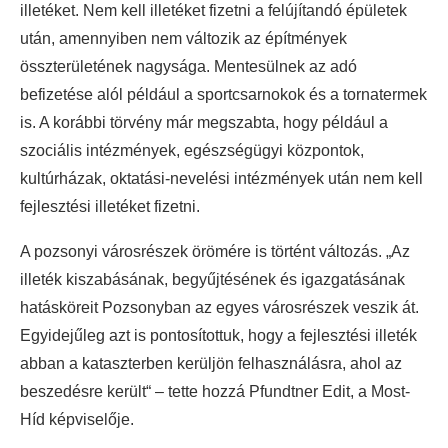
illetéket. Nem kell illetéket fizetni a felújítandó épületek
után, amennyiben nem változik az építmények
összterületének nagysága. Mentesülnek az adó
befizetése alól például a sportcsarnokok és a tornatermek
is. A korábbi törvény már megszabta, hogy például a
szociális intézmények, egészségügyi központok,
kultúrházak, oktatási-nevelési intézmények után nem kell
fejlesztési illetéket fizetni.
A pozsonyi városrészek örömére is történt változás. „Az
illeték kiszabásának, begyűjtésének és igazgatásának
hatásköreit Pozsonyban az egyes városrészek veszik át.
Egyidejűleg azt is pontosítottuk, hogy a fejlesztési illeték
abban a kataszterben kerüljön felhasználásra, ahol az
beszedésre került“ – tette hozzá Pfundtner Edit, a Most-
Híd képviselője.