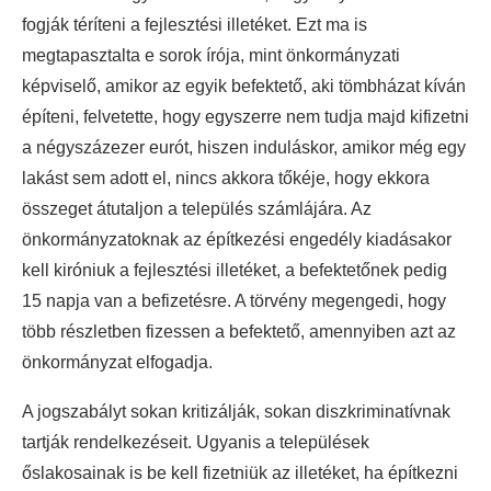
fogják téríteni a fejlesztési illetéket. Ezt ma is
megtapasztalta e sorok írója, mint önkormányzati
képviselő, amikor az egyik befektető, aki tömbházat kíván
építeni, felvetette, hogy egyszerre nem tudja majd kifizetni
a négyszázezer eurót, hiszen induláskor, amikor még egy
lakást sem adott el, nincs akkora tőkéje, hogy ekkora
összeget átutaljon a település számlájára. Az
önkormányzatoknak az építkezési engedély kiadásakor
kell kiróniuk a fejlesztési illetéket, a befektetőnek pedig
15 napja van a befizetésre. A törvény megengedi, hogy
több részletben fizessen a befektető, amennyiben azt az
önkormányzat elfogadja.
A jogszabályt sokan kritizálják, sokan diszkriminatívnak
tartják rendelkezéseit. Ugyanis a települések
őslakosainak is be kell fizetniük az illetéket, ha építkezni