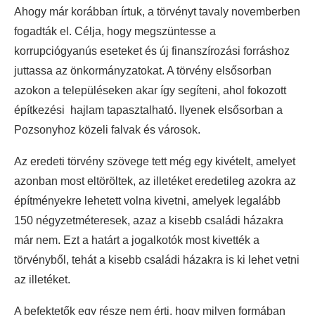
Ahogy már korábban írtuk, a törvényt tavaly novemberben
fogadták el. Célja, hogy megszüntesse a
korrupciógyanús eseteket és új finanszírozási forráshoz
juttassa az önkormányzatokat. A törvény elsősorban
azokon a településeken akar így segíteni, ahol fokozott
építkezési hajlam tapasztalható. Ilyenek elsősorban a
Pozsonyhoz közeli falvak és városok.
Az eredeti törvény szövege tett még egy kivételt, amelyet
azonban most eltöröltek, az illetéket eredetileg azokra az
építményekre lehetett volna kivetni, amelyek legalább
150 négyzetméteresek, azaz a kisebb családi házakra
már nem. Ezt a határt a jogalkotók most kivették a
törvényből, tehát a kisebb családi házakra is ki lehet vetni
az illetéket.
A befektetők egy része nem érti, hogy milyen formában