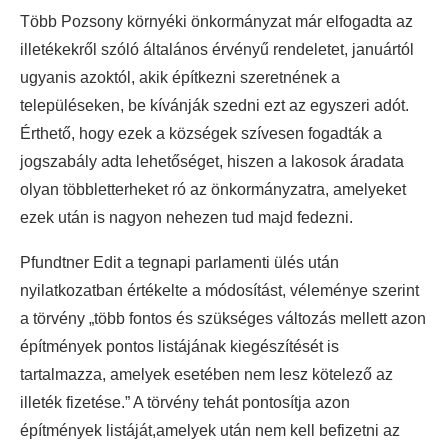
Több Pozsony környéki önkormányzat már elfogadta az
illetékekről szóló általános érvényű rendeletet, januártól
ugyanis azoktól, akik építkezni szeretnének a
településeken, be kívánják szedni ezt az egyszeri adót.
Érthető, hogy ezek a községek szívesen fogadták a
jogszabály adta lehetőséget, hiszen a lakosok áradata
olyan többletterheket ró az önkormányzatra, amelyeket
ezek után is nagyon nehezen tud majd fedezni.
Pfundtner Edit a tegnapi parlamenti ülés után
nyilatkozatban értékelte a módosítást, véleménye szerint
a törvény „több fontos és szükséges változás mellett azon
építmények pontos listájának kiegészítését is
tartalmazza, amelyek esetében nem lesz kötelező az
illeték fizetése.” A törvény tehát pontosítja azon
építmények listáját,amelyek után nem kell befizetni az