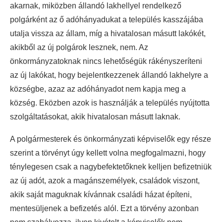
akarnak, miközben állandó lakhellyel rendelkező
polgárként az ő adóhányadukat a település kasszájába
utalja vissza az állam, míg a hivatalosan másutt lakókét,
akikből az új polgárok lesznek, nem. Az
önkormányzatoknak nincs lehetőségük rákényszeríteni
az új lakókat, hogy bejelentkezzenek állandó lakhelyre a
községbe, azaz az adóhányadot nem kapja meg a
község. Eközben azok is használják a település nyújtotta
szolgáltatásokat, akik hivatalosan másutt laknak.
A polgármesterek és önkormányzati képviselők egy része
szerint a törvényt úgy kellett volna megfogalmazni, hogy
ténylegesen csak a nagybefektetőknek kelljen befizetniük
az új adót, azok a magánszemélyek, családok viszont,
akik saját maguknak kívánnak családi házat építeni,
mentesüljenek a befizetés alól. Ezt a törvény azonban