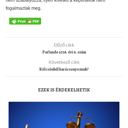
nem szabályozza, ilyen kivételt a képviselők nem
fogalmaztak meg.
Előző cikk
Parlando 2016. évi 6. szám
Következő cikk
Kölcsönből karácsonyozunk?
EZEK IS ÉRDEKELHETIK