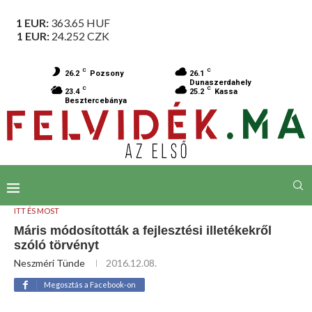
1 EUR:
363.65
HUF
1 EUR:
24.252
CZK
C
C
26.2
Pozsony
26.1
Dunaszerdahely
C
C
23.4
25.2
Kassa
Besztercebánya
ITT ÉS MOST
Máris módosították a fejlesztési illetékekről
szóló törvényt
Neszméri Tünde
2016.12.08.
Megosztás a Facebook-on