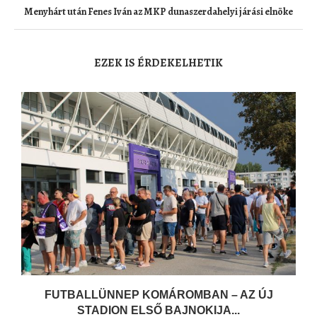
Menyhárt után Fenes Iván az MKP dunaszerdahelyi járási elnöke
EZEK IS ÉRDEKELHETIK
FUTBALLÜNNEP KOMÁROMBAN – AZ ÚJ
STADION ELSŐ BAJNOKIJA...