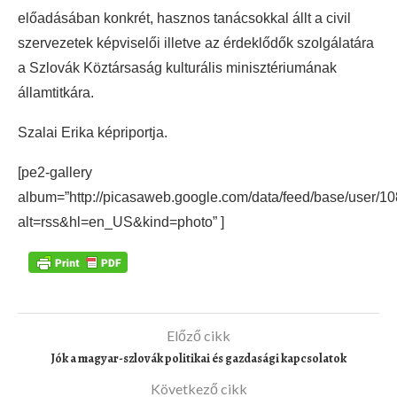
előadásában konkrét, hasznos tanácsokkal állt a civil
szervezetek képviselői illetve az érdeklődők szolgálatára
a Szlovák Köztársaság kulturális minisztériumának
államtitkára.
Szalai Erika képriportja.
[pe2-gallery
album=”http://picasaweb.google.com/data/feed/base/use
alt=rss&hl=en_US&kind=photo” ]
Előző cikk
Jók a magyar-szlovák politikai és gazdasági kapcsolatok
Következő cikk