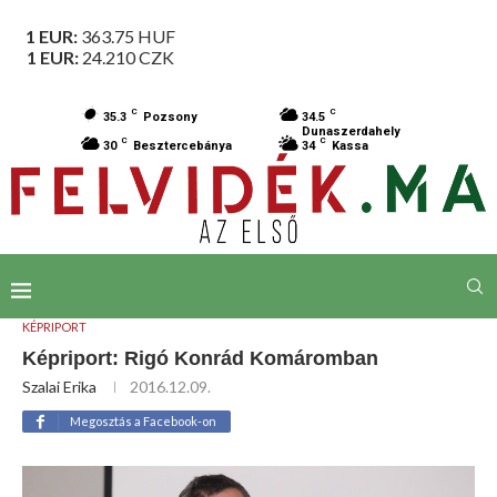
1 EUR:
363.75
HUF
1 EUR:
24.210
CZK
C
C
35.3
Pozsony
34.5
Dunaszerdahely
C
C
30
Besztercebánya
34
Kassa
KÉPRIPORT
Képriport: Rigó Konrád Komáromban
Szalai Erika
2016.12.09.
Megosztás a Facebook-on