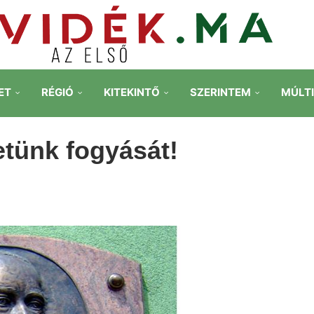
ET
RÉGIÓ
KITEKINTŐ
SZERINTEM
MÚLT
etünk fogyását!