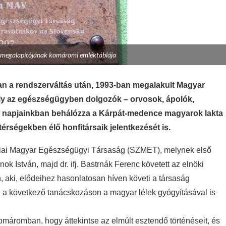
 megalapítójának komáromi emléktáblája
an a rendszerváltás után, 1993-ban megalakult Magyar
ely az egészségügyben dolgozók – orvosok, ápolók,
y napjainkban behálózza a Kárpát-medence magyarok lakta
térségekben élő honfitársaik jelentkezését is.
ákiai Magyar Egészségügyi Társaság (SZMET), melynek első
nok István, majd dr. ifj. Bastrnák Ferenc követett az elnöki
, aki, elődeihez hasonlatosan híven követi a társaság
n a következő tanácskozáson a magyar lélek gyógyításával is
omáromban, hogy áttekintse az elmúlt esztendő történéseit, és