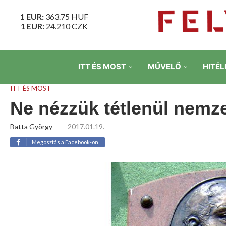
1 EUR:
363.75
HUF
1 EUR:
24.210
CZK
ITT ÉS MOST
MŰVELŐ
HITÉL
ITT ÉS MOST
Ne nézzük tétlenül nemz
Batta György
2017.01.19.
Megosztás a Facebook-on