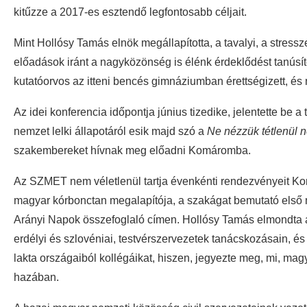
kitűzze a 2017-es esztendő legfontosabb céljait.
Mint Hollósy Tamás elnök megállapította, a tavalyi, a stress
előadások iránt a nagyközönség is élénk érdeklődést tanúsított
kutatóorvos az itteni bencés gimnáziumban érettségizett, és 
Az idei konferencia időpontja június tizedike, jelentette be 
nemzet lelki állapotáról esik majd szó a
Ne nézzük tétlenül 
szakembereket hívnak meg előadni Komáromba.
Az SZMET nem véletlenül tartja évenkénti rendezvényeit Ko
magyar kórbonctan megalapítója, a szakágat bemutató első ma
Arányi Napok összefoglaló címen. Hollósy Tamás elmondta a
erdélyi és szlovéniai, testvérszervezetek tanácskozásain,
lakta országaiból kollégáikat, hiszen, jegyezte meg, mi, ma
hazában.