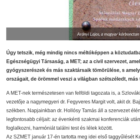
Arányi Lajos, a magyar kórbonctan
Úgy tetszik, még mindig nincs méltóképpen a köztudatb
Egészségügyi Társaság, a MET; az a civil szervezet, am
gyógyszerészek és más szaktársaik tömörülése, s amel
országait, de örömmel veszi a világban szétszéledt, más 
A MET-nek természetesen van felföldi tagozata is, a Szlov
vezetője a nagymegyeri dr. Fegyveres Margit volt, akit dr. Baj
székben. Napjainkban dr. Hollósy Tamás áll a szervezet élén
legfontosabb céljait: az évenkénti szakmai konferenciák utá
foglalkozni, harmóniát találni test és lélek között.
Az SZMET január 17-én tartotta meg idei első taggyűlését K