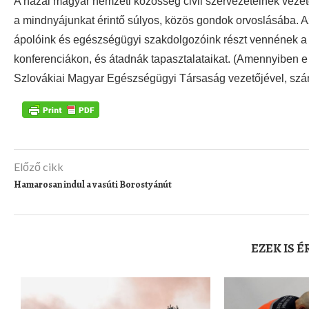
A hazai magyar nemzeti közösség civil szervezeteinek veze
a mindnyájunkat érintő súlyos, közös gondok orvoslásába. A
ápolóink és egészségügyi szakdolgozóink részt vennének a
konferenciákon, és átadnák tapasztalataikat. (Amennyiben e 
Szlovákiai Magyar Egészségügyi Társaság vezetőjével, szán
Előző cikk
Hamarosan indul a vasúti Borostyánút
EZEK IS 