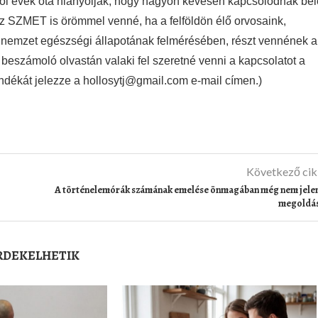
tői évek óta hiányolják, hogy nagyon kevesen kapcsolódnak bel
z SZMET is örömmel venné, ha a felföldön élő orvosaink,
 nemzet egészségi állapotának felmérésében, részt vennének a
beszámoló olvastán valaki fel szeretné venni a kapcsolatot a
dékát jelezze a hollosytj@gmail.com e-mail címen.)
Következő ci
A történelemórák számának emelése önmagában még nem jele
megoldá
ÉRDEKELHETIK