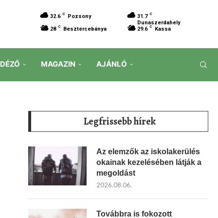
C
C
32.6
Pozsony
31.7
Dunaszerdahely
C
C
28
Besztercebánya
29.6
Kassa
IDÉZŐ
MAGAZIN
AJÁNLÓ
Legfrissebb hírek
Az elemzők az iskolakerülés
okainak kezelésében látják a
megoldást
2026.08.06.
Továbbra is fokozott