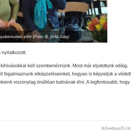
vbemutató előtt (Fotó: B. Vida Júlia)
nyilatkozott:
 kihívásokkal kell szembenéznünk. Most már eljutottunk odáig,
ll fogalmaznunk elképzeléseinket, hogyan is képzeljük a védett
ekeink viszonylag önállóan tudnának élni. A legfontosabb, hogy
Következő ci