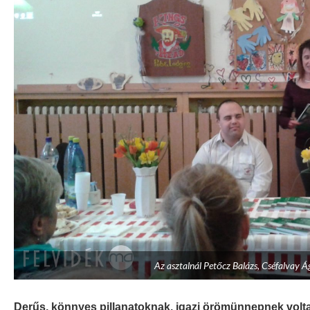
Az asztalnál Petőcz Balázs, Cséfalvay Ág
Derűs, könnyes pillanatoknak, igazi örömünnepnek voltak