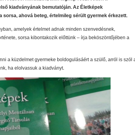
 első kiadványának bemutatóján. Az Életképek
orsa, ahová beteg, értelmileg sérült gyermek érkezett.
ányban, amelyek értelmet adnak minden szenvedésnek,
rténete, sorsa kibontakozik előttünk – írja beköszöntőjében a
nni a küzdelmet gyermeke boldogulásáért a szülő, arról is szól 
ünk, ha elolvassuk a kiadványt.