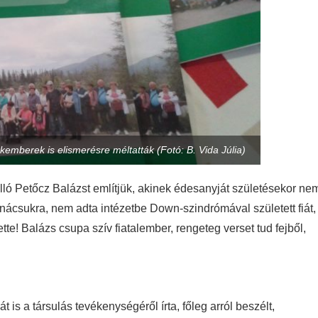
emberek is elismerésre méltatták (Fotó: B. Vida Júlia)
lló Petőcz Balázst említjük, akinek édesanyját születésekor ne
anácsukra, nem adta intézetbe Down-szindrómával született fiát,
tte! Balázs csupa szív fiatalember, rengeteg verset tud fejből,
s a társulás tevékenységéről írta, főleg arról beszélt,