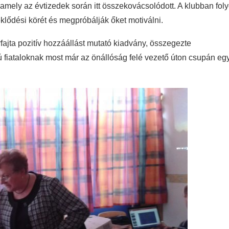
 amely az évtizedek során itt összekovácsolódott. A klubban fol
klődési körét és megpróbálják őket motiválni.
ta pozitív hozzáállást mutató kiadvány, összegezte
orú fiataloknak most már az önállóság felé vezető úton csupán eg