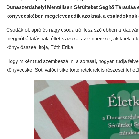
Dunaszerdahelyi Mentálisan Sérülteket Segítő Társulás
könyvecskében megelevenedik azoknak a családoknak a s
Csodákról, apró és nagy csodákról lesz szó ebben a kiadv
megpróbáltatásnak, éltetik azokat az embereket, akiknek a tö
könyv összeállítója, Tóth Erika.
Hogy miként tud szembeszállni a sorssal, hogyan tudja felve
könyvecske. Sőt, valódi sikertörténeteknek is részesei lehet