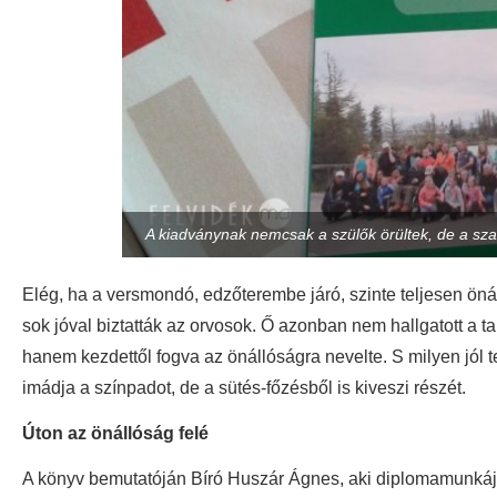
A kiadványnak nemcsak a szülők örültek, de a szak
Elég, ha a versmondó, edzőterembe járó, szinte teljesen öná
sok jóval biztatták az orvosok. Ő azonban nem hallgatott a t
hanem kezdettől fogva az önállóságra nevelte. S milyen jól te
imádja a színpadot, de a sütés-főzésből is kiveszi részét.
Úton az önállóság felé
A könyv bemutatóján Bíró Huszár Ágnes, aki diplomamunkáját i