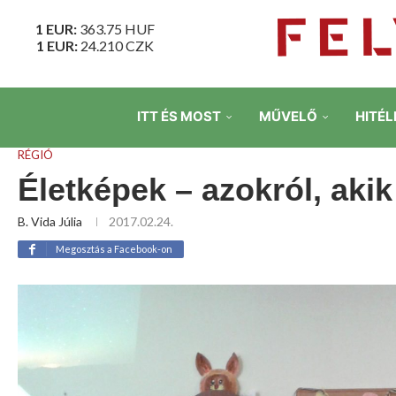
1 EUR:
363.75
HUF
1 EUR:
24.210
CZK
ITT ÉS MOST
MŰVELŐ
HITÉL
RÉGIÓ
Életképek – azokról, aki
B. Vida Júlia
2017.02.24.
Megosztás a Facebook-on