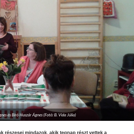
nes és Bíró Huszár Ágnes (Fotó: B. Vida Júlia)
 részesei mindazok, akik tegnap részt vettek a