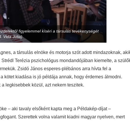
kezdetektől figyelemmel kíséri a társulás tevékenységét
. Vida Júlia)
gnes, a társulás elnöke és motorja szót adott mindazoknak, aki
t. Strédl Terézia pszichológus mondandójában kiemelte, a szülő
ermekük. Zsidó János esperes-plébános arra hívta fel a
 a kötet kiadása is jó példája annak, hogy érdemes álmodni.
 a legkisebbek közül, azt nekem teszitek.
ke – aki tavaly elsőként kapta meg a Példakép-díjat –
fogant. Szerettek volna valamit kiadni magyar nyelven, mert