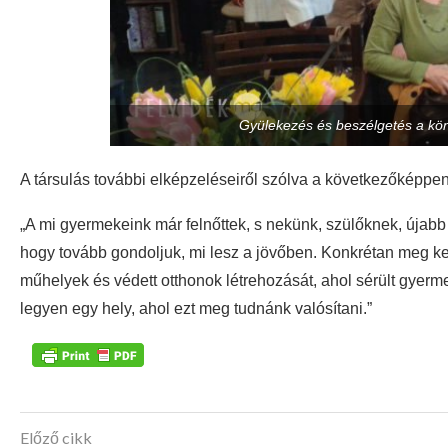
Gyülekezés és beszélgetés a köny
A társulás további elképzeléseiről szólva a következőképpen 
„A mi gyermekeink már felnőttek, s nekünk, szülőknek, újabb
hogy tovább gondoljuk, mi lesz a jövőben. Konkrétan meg ke
műhelyek és védett otthonok létrehozását, ahol sérült gyerm
legyen egy hely, ahol ezt meg tudnánk valósítani.”
Előző cikk