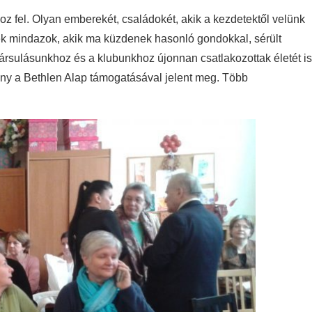
oz fel. Olyan emberekét, családokét, akik a kezdetektől velünk
nek mindazok, akik ma küzdenek hasonló gondokkal, sérült
társulásunkhoz és a klubunkhoz újonnan csatlakozottak életét is
ány a Bethlen Alap támogatásával jelent meg. Több