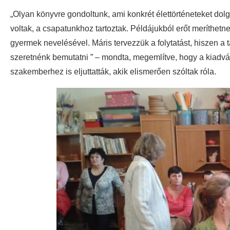
„Olyan könyvre gondoltunk, ami konkrét élettörténeteket dolg
voltak, a csapatunkhoz tartoztak. Példájukból erőt meríthet
gyermek nevelésével. Máris tervezzük a folytatást, hiszen a 
szeretnénk bemutatni ” – mondta, megemlítve, hogy a kiadv
szakemberhez is eljuttatták, akik elismerően szóltak róla.