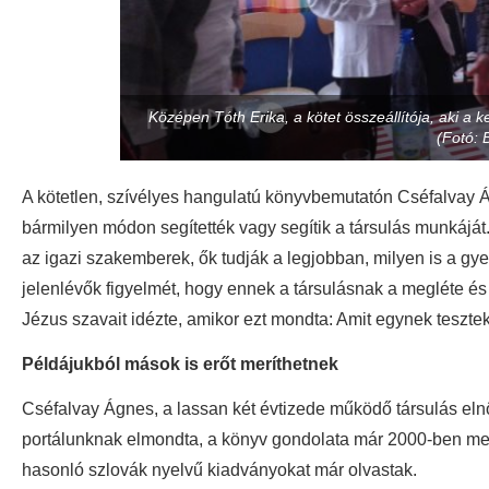
Középen Tóth Erika, a kötet összeállítója, aki a 
(Fotó: B
A kötetlen, szívélyes hangulatú könyvbemutatón Cséfalvay Á
bármilyen módon segítették vagy segítik a társulás munkájá
az igazi szakemberek, ők tudják a legjobban, milyen is a gy
jelenlévők figyelmét, hogy ennek a társulásnak a megléte és
Jézus szavait idézte, amikor ezt mondta: Amit egynek tesztek
Példájukból mások is erőt meríthetnek
Cséfalvay Ágnes, a lassan két évtizede működő társulás elnö
portálunknak elmondta, a könyv gondolata már 2000-ben meg
hasonló szlovák nyelvű kiadványokat már olvastak.