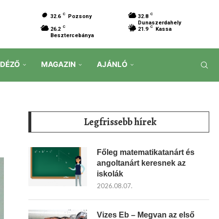
C
C
32.6
Pozsony
32.8
Dunaszerdahely
C
C
26.2
21.9
Kassa
Besztercebánya
IDÉZŐ
MAGAZIN
AJÁNLÓ
Legfrissebb hírek
Főleg matematikatanárt és
angoltanárt keresnek az
iskolák
2026.08.07.
Vizes Eb – Megvan az első