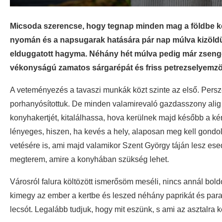
Micsoda szerencse, hogy tegnap minden mag a földbe ke
nyomán és a napsugarak hatására pár nap múlva kizöldü
elduggatott hagyma. Néhány hét múlva pedig már zsenge
vékonyságú zamatos sárgarépát és friss petrezselyemzö
A veteményezés a tavaszi munkák közt szinte az első. Persz
porhanyósítottuk. De minden valamirevaló gazdasszony alig 
konyhakertjét, kitalálhassa, hova kerülnek majd később a kén
lényeges, hiszen, ha kevés a hely, alaposan meg kell gondol
vetésére is, ami majd valamikor Szent György táján lesz 
megterem, amire a konyhában szükség lehet.
Városról falura költözött ismerősöm meséli, nincs annál bol
kimegy az ember a kertbe és leszed néhány paprikát és para
lecsót. Legalább tudjuk, hogy mit eszünk, s ami az asztalra 