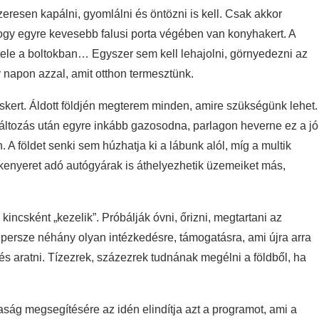
resen kapálni, gyomlálni és öntözni is kell. Csak akkor
gy egyre kevesebb falusi porta végében van konyhakert. A
tele a boltokban… Egyszer sem kell lehajolni, görnyedezni az
 napon azzal, amit otthon termesztünk.
kert. Áldott földjén megterem minden, amire szükségünk lehet.
áltozás után egyre inkább gazosodna, parlagon heverne ez a jó
. A földet senki sem húzhatja ki a lábunk alól, míg a multik
 kenyeret adó autógyárak is áthelyezhetik üzemeiket más,
kincsként „kezelik”. Próbálják óvni, őrizni, megtartani az
 persze néhány olyan intézkedésre, támogatásra, ami újra arra
s aratni. Tízezrek, százezrek tudnának megélni a földből, ha
aság megsegítésére az idén elindítja azt a programot, ami a