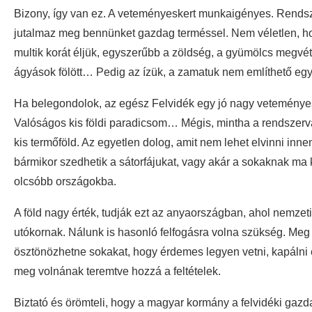
Bizony, így van ez. A veteményeskert munkaigényes. Rendsze
jutalmaz meg bennünket gazdag terméssel. Nem véletlen, ho
multik korát éljük, egyszerűbb a zöldség, a gyümölcs megvé
ágyások fölött… Pedig az ízük, a zamatuk nem említhető egy
Ha belegondolok, az egész Felvidék egy jó nagy veteményes
Valóságos kis földi paradicsom… Mégis, mintha a rendszerv
kis termőföld. Az egyetlen dolog, amit nem lehet elvinni innen
bármikor szedhetik a sátorfájukat, vagy akár a sokaknak ma
olcsóbb országokba.
A föld nagy érték, tudják ezt az anyaországban, ahol nemzeti 
utókornak. Nálunk is hasonló felfogásra volna szükség. Meg
ösztönözhetne sokakat, hogy érdemes legyen vetni, kapálni é
meg volnának teremtve hozzá a feltételek.
Biztató és örömteli, hogy a magyar kormány a felvidéki gazd