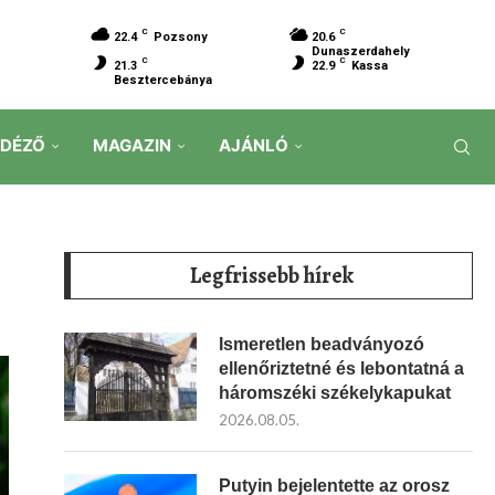
C
C
22.4
Pozsony
20.6
Dunaszerdahely
C
C
21.3
22.9
Kassa
Besztercebánya
IDÉZŐ
MAGAZIN
AJÁNLÓ
Legfrissebb hírek
Ismeretlen beadványozó
ellenőriztetné és lebontatná a
háromszéki székelykapukat
2026.08.05.
Putyin bejelentette az orosz