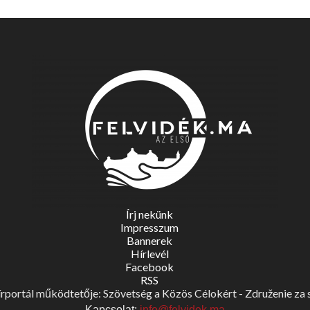
Írj nekünk
Impresszum
Bannerek
Hírlevél
Facebook
RSS
portál működtetője: Szövetség a Közös Célokért - Združenie za spo
Kapcsolat:
info@felvidek.ma