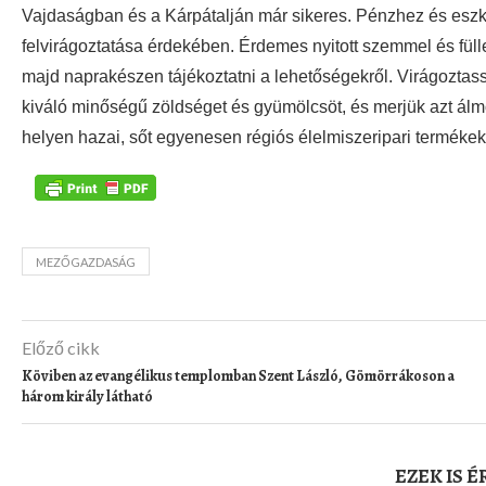
Vajdaságban és a Kárpátalján már sikeres. Pénzhez és eszkö
felvirágoztatása érdekében. Érdemes nyitott szemmel és füllel j
majd naprakészen tájékoztatni a lehetőségekről. Virágoztass
kiváló minőségű zöldséget és gyümölcsöt, és merjük azt álm
helyen hazai, sőt egyenesen régiós élelmiszeripari termékek
MEZŐGAZDASÁG
Előző cikk
Köviben az evangélikus templomban Szent László, Gömörrákoson a
három király látható
EZEK IS 