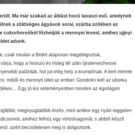
rült. Ma már szakad az áldást hozó tavaszi eső, amelynek
lnek a zöldséges ágyások sorai, szárba szökken az
 cukorborsóból főzhetjük a mennyei levest, amihez ujjnyi
ldet adunk.
e, csak miután a földet alaposan megdolgoztuk,
várja, hogy a hosszú és hideg tél után újratervezhesse
yesebb palánták, hol jut elég hely a krumplinak. A kert mérete
ni, miből és mennyit ültet az ember. Gondolni kell az uborka
esedékes… Egy jó kis veteményesben minden az égvilágon
dogítóbb, megnyugtatóbb érzés, mint amikor egy nyári reggelen
dicsomot, amihez felhúz egy vöröshagymát, s abból készít
kerül, azért becsületesen meg is dolgoztunk.