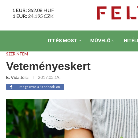
1 EUR:
362.08
HUF
1 EUR:
24.195
CZK
ITT ÉS MOST
MŰVELŐ
HITÉL
SZERINTEM
Veteményeskert
B. Vida Júlia
2017.03.19.
Megosztás a Facebook-on