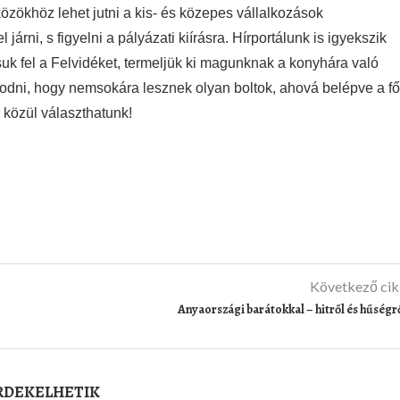
zökhöz lehet jutni a kis- és közepes vállalkozások
árni, s figyelni a pályázati kiírásra. Hírportálunk is igyekszik
uk fel a Felvidéket, termeljük ki magunknak a konyhára való
odni, hogy nemsokára lesznek olyan boltok, ahová belépve a fő
 közül választhatunk!
Következő ci
Anyaországi barátokkal – hitről és hűségr
ÉRDEKELHETIK