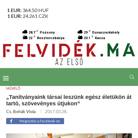
1 EUR:
364.50
HUF
1 EUR:
24.261
CZK
C
C
28.7
Pozsony
29
Dunaszerdahely
C
C
22
Besztercebánya
20.1
Kassa
MŰVELŐ
„Tanítványaink társai leszünk egész életükön át
tartó, szövevényes útjukon”
Cs. Bohák Viola
2017.03.28.
Megosztás a Facebook-on