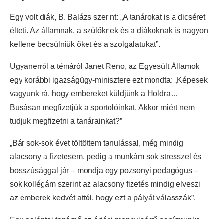
Egy volt diák, B. Balázs szerint: „A tanárokat is a dicséret
élteti. Az államnak, a szülőknek és a diákoknak is nagyon
kellene becsülniük őket és a szolgálatukat”.
Ugyanerről a témáról Janet Reno, az Egyesült Államok
egy korábbi igazságügy-minisztere ezt mondta: „Képesek
vagyunk rá, hogy embereket küldjünk a Holdra…
Busásan megfizetjük a sportolóinkat. Akkor miért nem
tudjuk megfizetni a tanárainkat?”
„Bár sok-sok évet töltöttem tanulással, még mindig
alacsony a fizetésem, pedig a munkám sok stresszel és
bosszúsággal jár – mondja egy pozsonyi pedagógus –
sok kollégám szerint az alacsony fizetés mindig elveszi
az emberek kedvét attól, hogy ezt a pályát válasszák”.