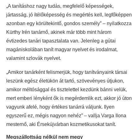
„A tanításhoz nagy tudás, megfelelő képességek,
jártasság, jó ítélőképesség és megértés kell, legfőképpen
azonban egy körültekintő, gondos személy” – nyilatkozza
Kürthy Irén tanárnő, akinek már több mint három
évtizedes tanári tapasztalata van. Jelenleg a gútai
magániskolában tanít magyar nyelvet és irodalmat,
valamint szlovák nyelvet.
„Amikor tanárként felismerjük, hogy tanítványaink társai
leszünk egész életükön át tartó, szövevényes útjukon,
amikor méltósággal és tisztelettel kezdünk bánni velük,
mert emberi lényként ők is megérdemlik ezt, akkor jó úton
vagyunk afelé, hogy értékes tanárrá váljunk. Ilyen
egyszerű ez, mégis nagyon nehéz” – vallja Varga Ilona
mesternő, aki Érsekújvárban kozmetikusokat tanít.
Megszállottság nélkül nem megy