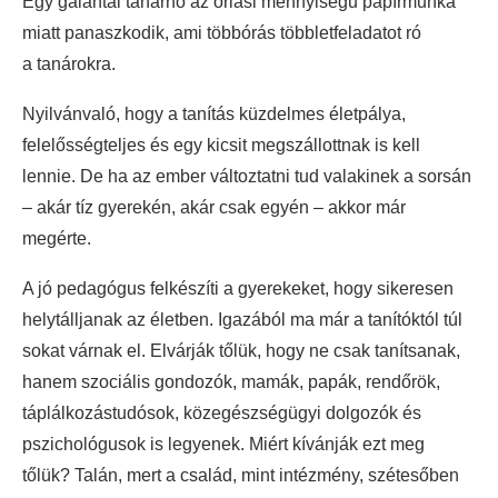
Egy galántai tanárnő az óriási mennyiségű papírmunka
miatt panaszkodik, ami többórás többletfeladatot ró
a tanárokra.
Nyilvánvaló, hogy a tanítás küzdelmes életpálya,
felelősségteljes és egy kicsit megszállottnak is kell
lennie. De ha az ember változtatni tud valakinek a sorsán
– akár tíz gyerekén, akár csak egyén – akkor már
megérte.
A jó pedagógus felkészíti a gyerekeket, hogy sikeresen
helytálljanak az életben. Igazából ma már a tanítóktól túl
sokat várnak el. Elvárják tőlük, hogy ne csak tanítsanak,
hanem szociális gondozók, mamák, papák, rendőrök,
táplálkozástudósok, közegészségügyi dolgozók és
pszichológusok is legyenek. Miért kívánják ezt meg
tőlük? Talán, mert a család, mint intézmény, szétesőben