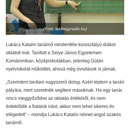
(Fotó: lakihegyradio.hu)
Lukács Katalin tanárnő mindenféle korosztályú diákot
oktatott már. Tanított a Selye János Egyetemen
Komáromban, középiskolákban, jelenleg Gútán
nyelviskolát működtet, ahová még óvodások is járnak.
„Szerintem tanítani nagyszerű dolog. Azért léptem a tanári
pályára, mert szeretnék segíteni másoknak. Ha egy tanár
nincs meggyőződve az oktatás értékéről, és nem
érdeklődik a fiatalok iránt, akkor nem lehet sikeres és
elégedett” – mondja Lukács Katalin német-angol szakos
tanárnő.