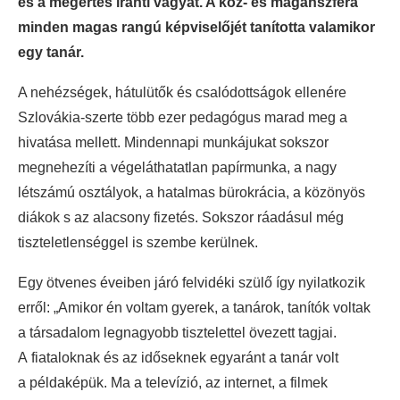
és a megértés iránti vágyat. A köz- és magánszféra
minden magas rangú képviselőjét tanította valamikor
egy tanár.
A nehézségek, hátulütők és csalódottságok ellenére
Szlovákia-szerte több ezer pedagógus marad meg a
hivatása mellett. Mindennapi munkájukat sokszor
megnehezíti a végeláthatatlan papírmunka, a nagy
létszámú osztályok, a hatalmas bürokrácia, a közönyös
diákok s az alacsony fizetés. Sokszor ráadásul még
tiszteletlenséggel is szembe kerülnek.
Egy ötvenes éveiben járó felvidéki szülő így nyilatkozik
erről: „Amikor én voltam gyerek, a tanárok, tanítók voltak
a társadalom legnagyobb tisztelettel övezett tagjai.
A fiataloknak és az időseknek egyaránt a tanár volt
a példaképük. Ma a televízió, az internet, a filmek