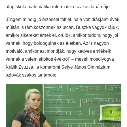
alapiskola matematika-informatika szakos tanárnője.
„Engem mindig jó érzéssel tölt el, ha a volt diákjaim évek
múltán is rám köszönnek az utcán. Büszke vagyok rájuk,
amikor sikereket érnek el, örülök, amikor tudom, hogy jól
vannak, hogy boldogulnak az életben. Az is nagyon
motiváló, amikor azt mondják, hogy kedves emlékeik
vannak a velem eltöltött évekről” – meséli mosolyogva
Králik Zsuzsa, a komáromi Selye János Gimnázium
szlovák szakos tanárnője.