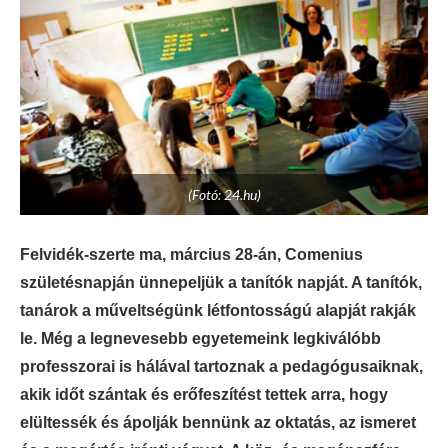
(Fotó: 24.hu)
Felvidék-szerte ma, március 28-án, Comenius
születésnapján ünnepeljük a tanítók napját. A tanítók,
tanárok a műveltségünk létfontosságú alapját rakják
le. Még a legnevesebb egyetemeink legkiválóbb
professzorai is hálával tartoznak a pedagógusaiknak,
akik időt szántak és erőfeszítést tettek arra, hogy
elültessék és ápolják bennünk az oktatás, az ismeret