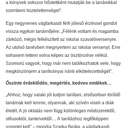
a könyvek sokszor hőstettként mutatják be a tanárokkal
szembeni tiszteletlenséget”.
Egy negyvenes vágfarkasdi férfi jóleső érzéssel gondol
vissza egykori tanárnőjére: „Félénk voltam és magamba
zárkózó, mégis felkészített az iskolai szavalóversenyre.
Az utolsó tanévben megnyertem az iskolai versenyt. Erre
sohasem lettem volna képes az ösztönzése nélkül.
Szomorú vagyok, hogy már nem találkozhatok vele, hogy
megköszönjem a tanítványai iránti elkötelezettségét”.
Őszinte érdeklődés, megértés, kedves emlékek…
„Ahhoz, hogy valaki jól tudjon tanítani, elsősorban törődő
tanárnak kell lennie, olyannak, aki szívén viseli a diák
életét. A jó oktatás nem függ különleges módszerektől,
stílusoktól, tantervektől… A tanításhoz legfőképpen
szeretet kell” – mondja Szarka Beáta, a vágfarkasdi