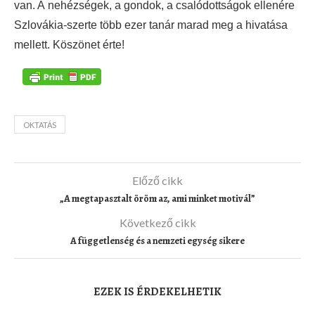
van. A nehézségek, a gondok, a csalódottságok ellenére
Szlovákia-szerte több ezer tanár marad meg a hivatása
mellett. Köszönet érte!
OKTATÁS
Előző cikk
„A megtapasztalt öröm az, ami minket motivál”
Következő cikk
A függetlenség és a nemzeti egység sikere
EZEK IS ÉRDEKELHETIK