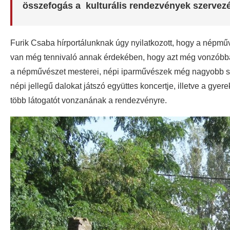
összefogás a kulturális rendezvények szervezé
Furik Csaba hírportálunknak úgy nyilatkozott, hogy a népműv
van még tennivaló annak érdekében, hogy azt még vonzóbb
a népművészet mesterei, népi iparművészek még nagyobb szá
népi jellegű dalokat játszó együttes koncertje, illetve a gy
több látogatót vonzanának a rendezvényre.