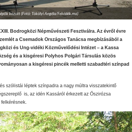
llépők között (Fotó: Tökölyi Angéla/Felvidék.ma)
XIII. Bodrogközi Népművészeti Fesztiválra. Az évről évre
szemlét a Csemadok Országos Tanácsa megbízásából a
gközi és Ung-vidéki Közművelődési Intézet – a Kassa
zség és a kisgéresi Polyhos Polgári Társulás közös
yományosan a kisgéresi pincék melletti szabadtéri színpad
s szólistái léptek színpadra a nagy múltra visszatekintő
égszereplő is, az idén Kassáról érkezett az Őszirózsa
 felkérésnek.