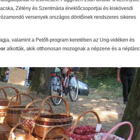
 Bacska, Zétény és Szentmária éneklőcsoportjai és kiskövesdi
s prózamondó versenyek országos döntőinek rendszeres sikeres
tagja, valamint a Petőfi-program keretében az Ung-vidéken és
bor
alkották, akik otthonosan mozognak a népzene és a néptánc