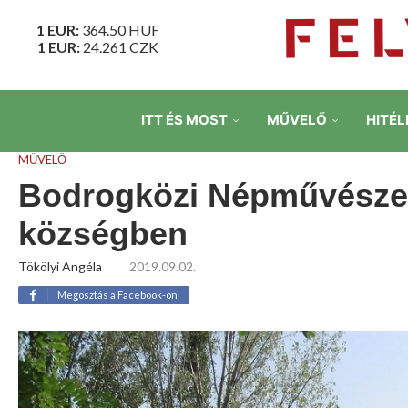
1 EUR:
364.50
HUF
1 EUR:
24.261
CZK
ITT ÉS MOST
MŰVELŐ
HITÉL
MŰVELŐ
Bodrogközi Népművészeti
községben
Tökölyi Angéla
2019.09.02.
Megosztás a Facebook-on