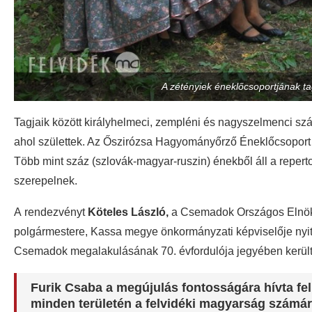
A zétényiek éneklőcsoportjának ta
Tagjaik között királyhelmeci, zempléni és nagyszelmenci szá
ahol születtek. Az Őszirózsa Hagyományőrző Éneklőcsoport
Több mint száz (szlovák-magyar-ruszin) énekből áll a reper
szerepelnek.
A rendezvényt
Köteles László,
a Csemadok Országos Elnök
polgármestere, Kassa megye önkormányzati képviselője nyito
Csemadok megalakulásának 70. évfordulója jegyében kerül
Furik Csaba a megújulás fontosságára hívta fel
minden területén a felvidéki magyarság számár