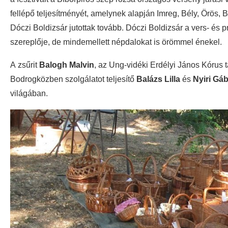
fellépő teljesítményét, amelynek alapján Imreg, Bély, Örös,
Dóczi Boldizsár jutottak tovább. Dóczi Boldizsár a vers- é
szereplője, de mindemellett népdalokat is örömmel énekel.
A zsűrit
Balogh Malvin
, az Ung-vidéki Erdélyi János Kórus 
Bodrogközben szolgálatot teljesítő
Balázs Lilla
és
Nyiri Gá
világában.