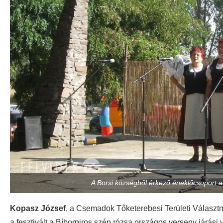
A Borsi községből érkező éneklőcsoport a
Kopasz József
, a Csemadok Tőketerebesi Területi Választ
a fesztivált a Bíborpiros szép rózsa országos verseny járási v