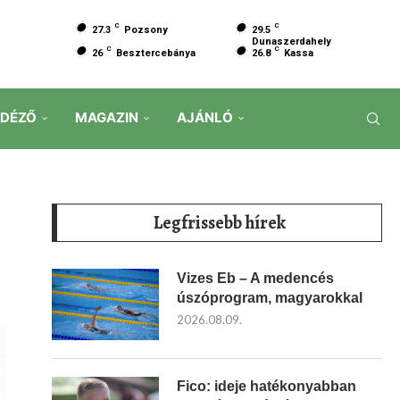
C
C
27.3
Pozsony
29.5
Dunaszerdahely
C
C
26
Besztercebánya
26.8
Kassa
IDÉZŐ
MAGAZIN
AJÁNLÓ
Legfrissebb hírek
Vizes Eb – A medencés
úszóprogram, magyarokkal
2026.08.09.
Fico: ideje hatékonyabban