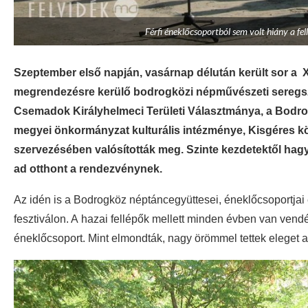
Férfi éneklőcsoportból sem volt hiány a fe
Szeptember első napján, vasárnap délután került sor a X
megrendezésre kerülő bodrogközi népművészeti sereg
Csemadok Királyhelmeci Területi Választmánya, a Bodro
megyei önkormányzat kulturális intézménye, Kisgéres kö
szervezésében valósították meg. Szinte kezdetektől hag
ad otthont a rendezvénynek.
Az idén is a Bodrogköz néptáncegyüttesei, éneklőcsoportjai é
fesztiválon. A hazai fellépők mellett minden évben van vend
éneklőcsoport. Mint elmondták, nagy örömmel tettek eleget a