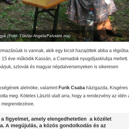
gjai (Fotó: Tökölyi Angéla/Felvidék.ma)
rmazásúak is vannak, akik egy kicsit hazajöttek abba a régióba
 15 éve működik Kassán, a Csemadok nyugdíjasklubja mellett.
toárjuk, szlovák és magyar népdalversenyeken is sikeresen
ségének alelnöke, valamint
Furik Csaba
házigazda, Kisgéres
tta meg. Köteles László utalt arra, hogy a rendezvény az idén 
t megrendezésre.
 a figyelmet, amely elengedhetetlen a közélet
a. A megújulás, a közös gondolkodás és az