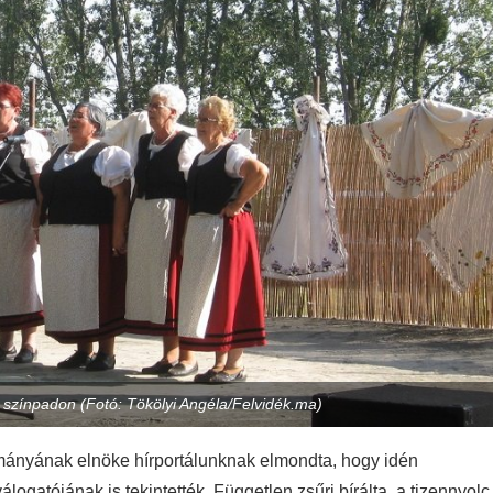
 színpadon (Fotó: Tökölyi Angéla/Felvidék.ma)
mányának elnöke hírportálunknak elmondta, hogy idén
álogatójának is tekintették. Független zsűri bírálta a tizennyolc