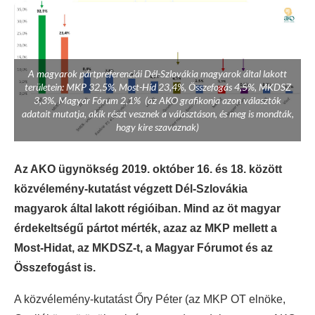
A magyarok pártpreferenciái Dél-Szlovákia magyarok által lakott
területein: MKP 32,5%, Most-Híd 23,4%, Összefogás 4,5%, MKDSZ
3,3%, Magyar Fórum 2,1% (az AKO grafikonja azon választók
adatait mutatja, akik részt vesznek a választáson, és meg is mondták,
hogy kire szavaznak)
Az AKO ügynökség 2019. október 16. és 18. között
közvélemény-kutatást végzett Dél-Szlovákia
magyarok által lakott régióiban. Mind az öt magyar
érdekeltségű pártot mérték, azaz az MKP mellett a
Most-Hidat, az MKDSZ-t, a Magyar Fórumot és az
Összefogást is.
A közvélemény-kutatást Őry Péter (az MKP OT elnöke,