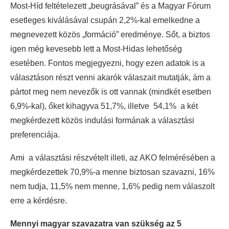
Most-Híd feltételezett „beugrásával” és a Magyar Fórum
esetleges kiválásával csupán 2,2%-kal emelkedne a
megnevezett közös „formáció” eredménye. Sőt, a biztos
igen még kevesebb lett a Most-Hidas lehetőség
esetében. Fontos megjegyezni, hogy ezen adatok is a
választáson részt venni akarók válaszait mutatják, ám a
pártot meg nem nevezők is ott vannak (mindkét esetben
6,9%-kal), őket kihagyva 51,7%, illetve 54,1% a két
megkérdezett közös indulási formának a választási
preferenciája.
Ami a választási részvételt illeti, az AKO felmérésében a
megkérdezettek 70,9%-a menne biztosan szavazni, 16%
nem tudja, 11,5% nem menne, 1,6% pedig nem válaszolt
erre a kérdésre.
Mennyi magyar szavazatra van szükség az 5