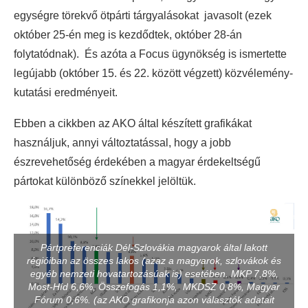
egységre törekvő ötpárti tárgyalásokat javasolt (ezek
október 25-én meg is kezdődtek, október 28-án
folytatódnak). És azóta a Focus ügynökség is ismertette
legújabb (október 15. és 22. között végzett) közvélemény-
kutatási eredményeit.
Ebben a cikkben az AKO által készített grafikákat
használjuk, annyi változtatással, hogy a jobb
észrevehetőség érdekében a magyar érdekeltségű
pártokat különböző színekkel jelöltük.
Pártpreferenciák Dél-Szlovákia magyarok által lakott
régióiban az összes lakos (azaz a magyarok, szlovákok és
egyéb nemzeti hovatartozásúak is) esetében. MKP 7,8%,
Most-Híd 6,6%, Összefogás 1,1%, MKDSZ 0,8%, Magyar
Fórum 0,6%. (az AKO grafikonja azon választók adatait