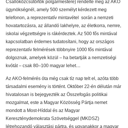
Csallóközcsütörtök polgármestere) rendelte meg az AKO
ügynökségnél, amely 500 személyt kérdezett meg
telefonon, a reprezentatív mintavétel során a nemzeti
hovatartozásra, az állandó lakhelyre, az életkorra, nemre,
iskolai végzettségre is rákérdeztek. Az 500 fős mintával
kapcsolatban érdemes tudatosítani, hogy az országos
reprezentatív felmérések többnyire 1000 fős mintával
dolgoznak, amelyek közül – ha betartják a nemzetiségi
kvótát – csak 80–100 magyar lehet…
Az AKO-felmérés óta még csak tíz nap telt el, azóta több
társadalmi esemény is történt. Október 22-én délután már
hivatalosan is bejegyezték az Összefogás politikai
mozgalmat, este a Magyar Közösség Pártja nemet
mondott a Most-Híddal és az Magyar
Kereszténydemokrata Szövetséggel (MKDSZ)
létrehozandó választási pártra, és ugyanakkor a magyar