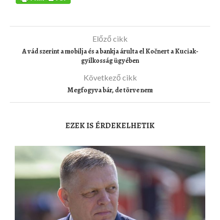
Előző cikk
A vád szerint a mobilja és a bankja árulta el Kočnert a Kuciak-
gyilkosság ügyében
Következő cikk
Megfogyva bár, de törve nem
EZEK IS ÉRDEKELHETIK