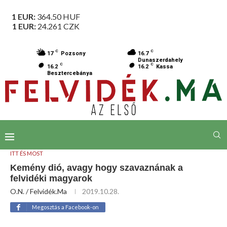
1 EUR:
364.50
HUF
1 EUR:
24.261
CZK
C
C
17
Pozsony
16.7
Dunaszerdahely
C
C
16.2
16.2
Kassa
Besztercebánya
ITT ÉS MOST
Kemény dió, avagy hogy szavaznának a
felvidéki magyarok
O.N. / Felvidék.ma
2019.10.28.
Megosztás a Facebook-on