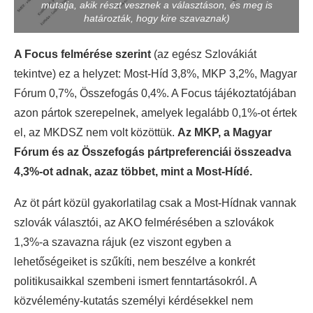
mutatja, akik részt vesznek a választáson, és meg is
határozták, hogy kire szavaznak)
A Focus felmérése szerint
(az egész Szlovákiát
tekintve) ez a helyzet: Most-Híd 3,8%, MKP 3,2%, Magyar
Fórum 0,7%, Összefogás 0,4%. A Focus tájékoztatójában
azon pártok szerepelnek, amelyek legalább 0,1%-ot értek
el, az MKDSZ nem volt közöttük.
Az MKP, a Magyar
Fórum és az Összefogás pártpreferenciái összeadva
4,3%-ot adnak, azaz többet, mint a Most-Hídé.
Az öt párt közül gyakorlatilag csak a Most-Hídnak vannak
szlovák választói, az AKO felmérésében a szlovákok
1,3%-a szavazna rájuk (ez viszont egyben a
lehetőségeiket is szűkíti, nem beszélve a konkrét
politikusaikkal szembeni ismert fenntartásokról. A
közvélemény-kutatás személyi kérdésekkel nem