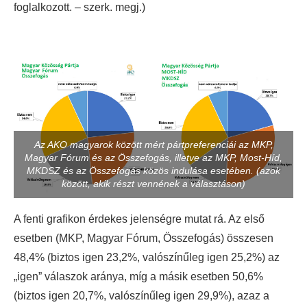
foglalkozott. – szerk. megj.)
Az AKO magyarok között mért pártpreferenciái az MKP,
Magyar Fórum és az Összefogás, illetve az MKP, Most-Híd,
MKDSZ és az Összefogás közös indulása esetében. (azok
között, akik részt vennének a választáson)
A fenti grafikon érdekes jelenségre mutat rá. Az első
esetben (MKP, Magyar Fórum, Összefogás) összesen
48,4% (biztos igen 23,2%, valószínűleg igen 25,2%) az
„igen” válaszok aránya, míg a másik esetben 50,6%
(biztos igen 20,7%, valószínűleg igen 29,9%), azaz a