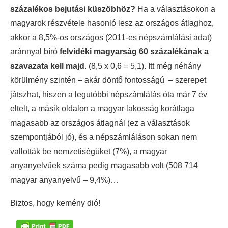
százalékos bejutási küszöbhöz?
Ha a választásokon a
magyarok részvétele hasonló lesz az országos átlaghoz,
akkor a 8,5%-os országos (2011-es népszámlálási adat)
aránnyal bíró
felvidéki magyarság 60 százalékának a
szavazata kell majd
. (8,5 x 0,6 = 5,1). Itt még néhány
körülmény szintén – akár döntő fontosságú – szerepet
játszhat, hiszen a legutóbbi népszámlálás óta már 7 év
eltelt, a másik oldalon a magyar lakosság korátlaga
magasabb az országos átlagnál (ez a választások
szempontjából jó), és a népszámláláson sokan nem
vallották be nemzetiségüket (7%), a magyar
anyanyelvűek száma pedig magasabb volt (508 714
magyar anyanyelvű – 9,4%)…
Biztos, hogy kemény dió!