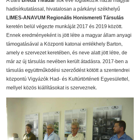
A barti
Bréda Tivadar
sok éve foglalkozik hazai magyar
hadisírkutatással, hivatalosan a párkányi székhelyű
LIMES-ANAVUM Regionális Honismereti Társulás
keretén belül végezte munkáját 2017 és 2019 között.
Ennek eredményeként is jött létre a magyar állam anyagi
támogatásával a Központi katonai emlékhely Barton,
amely e szervezet keretében, és neve alatt jött létre, de
már az új társulás nevében került átadásra. 2017-ben a
társulás együttműködési szerződést kötött a szentendrei
központú Vigyázók Had- és Kultúrtörténeti Egyesülettel,
mellyel közös kiállításokat is szerveznek.