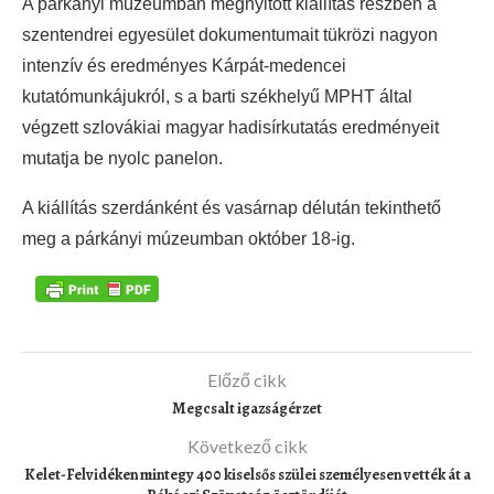
A párkányi múzeumban megnyitott kiállítás részben a
szentendrei egyesület dokumentumait tükrözi nagyon
intenzív és eredményes Kárpát-medencei
kutatómunkájukról, s a barti székhelyű MPHT által
végzett szlovákiai magyar hadisírkutatás eredményeit
mutatja be nyolc panelon.
A kiállítás szerdánként és vasárnap délután tekinthető
meg a párkányi múzeumban október 18-ig.
Előző cikk
Megcsalt igazságérzet
Következő cikk
Kelet-Felvidéken mintegy 400 kiselsős szülei személyesen vették át a