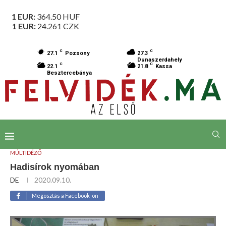
1 EUR:
364.50
HUF
1 EUR:
24.261
CZK
C
C
27.1
Pozsony
27.3
Dunaszerdahely
C
C
22.1
21.8
Kassa
Besztercebánya
MÚLTIDÉZŐ
Hadisírok nyomában
DE
2020.09.10.
Megosztás a Facebook-on