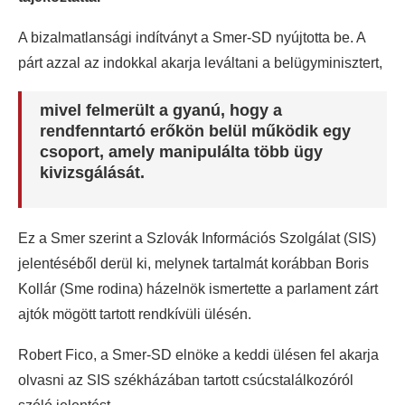
A bizalmatlansági indítványt a Smer-SD nyújtotta be. A
párt azzal az indokkal akarja leváltani a belügyminisztert,
mivel felmerült a gyanú, hogy a
rendfenntartó erőkön belül működik egy
csoport, amely manipulálta több ügy
kivizsgálását.
Ez a Smer szerint a Szlovák Információs Szolgálat (SIS)
jelentéséből derül ki, melynek tartalmát korábban Boris
Kollár (Sme rodina) házelnök ismertette a parlament zárt
ajtók mögött tartott rendkívüli ülésén.
Robert Fico, a Smer-SD elnöke a keddi ülésen fel akarja
olvasni az SIS székházában tartott csúcstalálkozóról