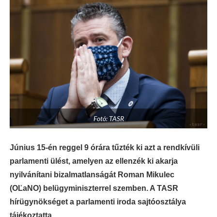
Fotó: TASR
Június 15-én reggel 9 órára tűzték ki azt a rendkívüli
parlamenti ülést, amelyen az ellenzék ki akarja
nyilvánítani bizalmatlanságát Roman Mikulec
(OĽaNO) belügyminiszterrel szemben. A TASR
hírügynökséget a parlamenti iroda sajtóosztálya
tájékoztatta.