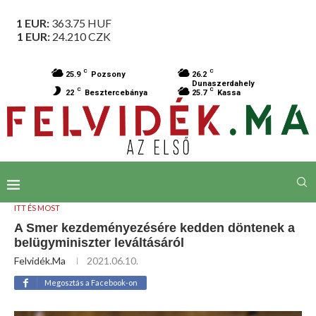
1 EUR:
363.75
HUF
1 EUR:
24.210
CZK
C
C
25.9
Pozsony
26.2
Dunaszerdahely
C
C
22
Besztercebánya
25.7
Kassa
ITT ÉS MOST
A Smer kezdeményezésére kedden döntenek a
belügyminiszter leváltásáról
Felvidék.ma
2021.06.10.
Megosztás a Facebook-on