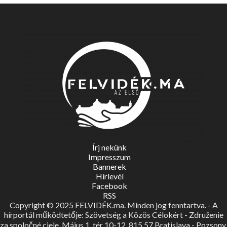
Írj nekünk
Impresszum
Bannerek
Hírlevél
Facebook
RSS
Copyright © 2025 FELVIDÉK.ma. Minden jog fenntartva. - A
hírportál működtetője: Szövetség a Közös Célokért - Združenie
za spoločné ciele, Május 1. tér 10-12, 815 57 Bratislava - Pozsony.