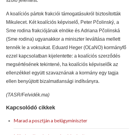
szóló jelentést.
A koalíciós pártok frakciói támogatásukról biztosították
Mikulecet. Két koalíciós képviselő, Peter Pčolinský, a
Sme rodina frakciójának elnöke és Adriana Pčolinská
(Sme rodina) ugyanakkor a miniszter leváltása mellett
tennék le a voksukat. Eduard Heger (OĽaNO) kormányfő
ezzel kapcsolatban kijelentette: a koalíciós szerződés
megsértésének tekintené, ha koalíciós képviselők az
ellenzékkel együtt szavaznának a kormány egy tagja
ellen benyújtott bizalmatlansági indítványra.
(TASR/Felvidék.ma)
Kapcsolódó cikkek
Marad a posztján a belügyminiszter