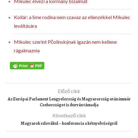
Mikulec élvezi a kormány bizalmát
Kollár: a Sme rodina nem szavaz az ellenzékkel Mikulec
leváltására
Mikulec szerint Pčolinskýnak igazán nem kellene
rágalmaznia
Előző cikk
Az Európai Parlament Lengyelország és Magyarország után immár
Csehországot is durván támadja
Következő cikk
Magyarok szlovákul – konferencia a kétnyelvűségről