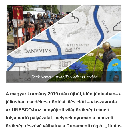
(Fotó: Németh István/Felvidék.ma, archív)
A magyar kormány 2019 után újból, idén júniusban– a
júliusban esedékes döntési ülés előtt – visszavonta
az UNESCO-hoz benyújtott világörökségi címért
folyamodó pályázatát, melynek nyomán a nemzeti
örökség részévé válhatna a Dunamenti régió. „Június