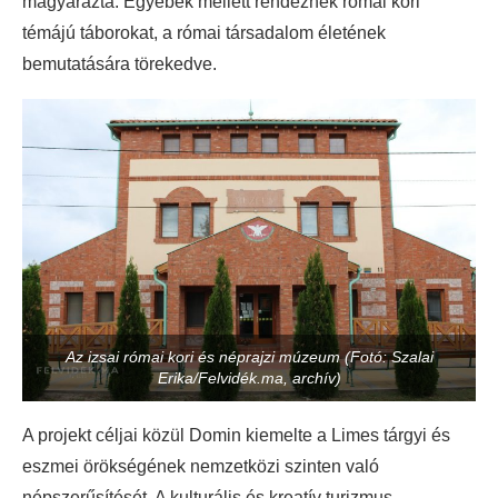
magyarázta. Egyebek mellett rendeznek római kori
témájú táborokat, a római társadalom életének
bemutatására törekedve.
Az izsai római kori és néprajzi múzeum (Fotó: Szalai
Erika/Felvidék.ma, archív)
A projekt céljai közül Domin kiemelte a Limes tárgyi és
eszmei örökségének nemzetközi szinten való
népszerűsítését. A kulturális és kreatív turizmus