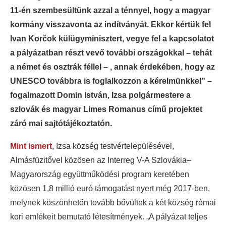
11-én szembesültünk azzal a ténnyel, hogy a magyar
kormány visszavonta az indítványát. Ekkor kértük fel
Ivan Korčok külügyminisztert, vegye fel a kapcsolatot
a pályázatban részt vevő további országokkal – tehát
a német és osztrák féllel – , annak érdekében, hogy az
UNESCO továbbra is foglalkozzon a kérelmünkkel” –
fogalmazott Domin István, Izsa polgármestere a
szlovák és magyar Limes Romanus című projektet
záró mai sajtótájékoztatón.
Mint ismert
, Izsa község testvértelepülésével,
Almásfüzitővel közösen az Interreg V-A Szlovákia–
Magyarország együttműködési program keretében
közösen 1,8 millió euró támogatást nyert még 2017-ben,
melynek köszönhetőn tovább bővültek a két község római
kori emlékeit bemutató létesítmények. „A pályázat teljes