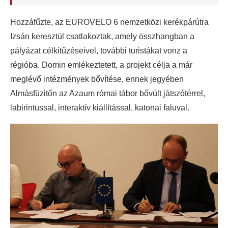
Hozzáfűzte, az EUROVELO 6 nemzetközi kerékpárútra
Izsán keresztül csatlakoztak, amely összhangban a
pályázat célkitűzéseivel, további turistákat vonz a
régióba. Domin emlékeztetett, a projekt célja a már
meglévő intézmények bővítése, ennek jegyében
Almásfüzitőn az Azaum római tábor bővült játszótérrel,
labirintussal, interaktív kiállítással, katonai faluval.