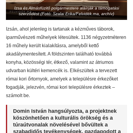
Izsa és Almásfüzitő polgármestere aláírják a támogatási
szerződést (Fotó: Szalai Erika/Felvidék.ma, archív)
Izsán, ahol jelenleg is tartanak a kézműves táborok,
iparművészeti műhelyek létesültek. 1136 négyzetméteren
16 műhely került kialakításra, amelyből kettő
akadálymentesített. A földszinten található továbbá
konyha, közösségi tér, étkező, valamint az átriumos
udvarban kültéri kemencék is. Elkészültek a tervezett
római kori őrtornyok, amelyek a településre érkezőket
fogadják, jelezvén, római kori településre érkeztek –
számolt be.
Domin István hangsúlyozta, a projektnek
köszönhetően a kulturális örökség és a
túraútvonalak növelésével bővültek a
szabadidős tevékenységek, gazdagodott a