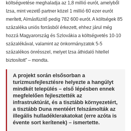
költségvetése meghaladja az 1,8 millió eurót, amelyből
Izsa, mint vezető partner közel 1 millió 60 ezer eurót
merített, Almásfüzitő pedig 782 600 eurót. A költségek 85
százaléka uniós forrásból érkezett, ehhez járul még
hozzá Magyarország és Szlovákia a költségvetés 10-10
százalékával, valamint az önkormányzatok 5-5
százalékos önrésszel, melyet Izsa áthidaló hitellel
biztosított” – mondta.
A projekt során elsősorban a
turizmusfejlesztésre helyezte a hangúlyt
mindkét település – első lépésben ennek
megfelelően fejlesztették az
infrastruktúrát, és a tisztább környezetért,
a tisztább Duna mentéért felszámolták az
illegális hulladéklerakatokat (erre azóta is
évente sort kerítenek) – ismertette.