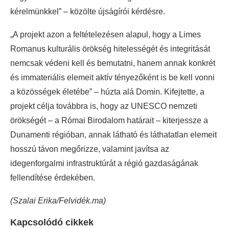
kérelmünkkel” – közölte újságírói kérdésre.
„A projekt azon a feltételezésen alapul, hogy a Limes
Romanus kulturális örökség hitelességét és integritását
nemcsak védeni kell és bemutatni, hanem annak konkrét
és immateriális elemeit aktív tényezőként is be kell vonni
a közösségek életébe” – húzta alá Domin. Kifejtette, a
projekt célja továbbra is, hogy az UNESCO nemzeti
örökségét – a Római Birodalom határait – kiterjessze a
Dunamenti régióban, annak látható és láthatatlan elemeit
hosszú távon megőrizze, valamint javítsa az
idegenforgalmi infrastruktúrát a régió gazdaságának
fellendítése érdekében.
(Szalai Erika/Felvidék.ma)
Kapcsolódó cikkek