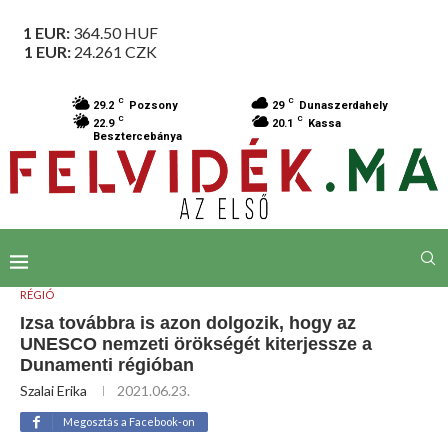
1 EUR:
364.50
HUF
1 EUR:
24.261
CZK
C
C
29.2
Pozsony
29
Dunaszerdahely
C
C
22.9
20.1
Kassa
Besztercebánya
RÉGIÓ
Izsa továbbra is azon dolgozik, hogy az
UNESCO nemzeti örökségét kiterjessze a
Dunamenti régióban
Szalai Erika
2021.06.23.
Megosztás a Facebook-on