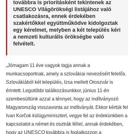
továbbra is prioritásként tekintenek az
UNESCO Világörökségi listájához való
csatlakozásra, ennek érdekében
szakértőkkel együttműködve kidolgoztak
egy kérelmet, melyben a két település kéri
a nemzeti kulturális örökségbe való
felvételt.
„Jómagam 11 éve vagyok tagja annak a
munkacsoportnak, amely a szlovákiai nevezésért felelős.
Szlovákiából két település, Izsa mellett Oroszvár is
érintett. Legutóbbi találkozásunkkor, június 11-én
szembesültünk azzal a ténnyel, hogy az indítványozó
Magyarország visszavonta az indítványát. Ekkor kértük fel
Ivan Korčok külügyminisztert, vegye fel az érdekünkben a
kapcsolatot a német és osztrák féllel, annak érdekében,
hogy az UNESCO továbbra is foglalkozzon a