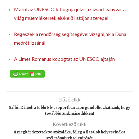
Mától az UNESCO lobogója jelzi: az izsai Leányvár a
világ műemlékeinek előkelő listáján szerepel
Régészek a rendőrség segítségével vizsgálják a Duna
medrét Izsánál
A Limes Romanus kopogtat az UNESCO ajtaján
Előző cikk
Sallói Dániel: a többi Eb-csoportban azon gondolkozhatnánk, hogy
továbbjutunk másodikként
Következő cikk
A megkérdezettek 70 százaléka, főleg a fiatalok helyeselnék a
szélerőművek telepítését