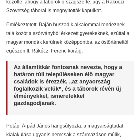
közölte: ahogy a táborok országszerte, úgy a Rákóczi
Szövetség táborai is megnyitották kapuikat.
Emlékeztetett: Baján huszadik alkalommal rendeznek
találkozót a szórványból érkezett gyerekeknek, ezúttal a
magyar mondák kerülnek középpontba, az őstörténettől
egészen II. Rákóczi Ferenc koráig.
Az államtitkár fontosnak nevezte, hogy a
határon túli településeken élő magyar
családok is érezzék, „az anyaország
foglalkozik velük”, és a táborok révén új
élményekkel, ismeretekkel
gazdagodjanak.
Potápi Árpád János hangsúlyozta: a magyarságtudat
kialakulása ugyanis nemcsak a származáson múlik,