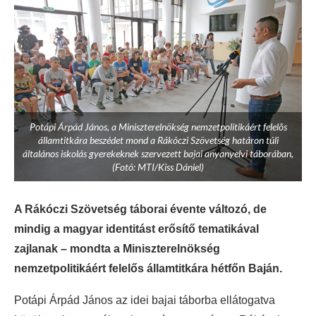
Potápi Árpád János, a Miniszterelnökség nemzetpolitikáért felelõs
államtitkára beszédet mond a Rákóczi Szövetség határon túli
általános iskolás gyerekeknek szervezett bajai anyanyelvi táborában,
(Fotó: MTI/Kiss Dániel)
A Rákóczi Szövetség táborai évente változó, de
mindig a magyar identitást erősítő tematikával
zajlanak – mondta a Miniszterelnökség
nemzetpolitikáért felelős államtitkára hétfőn Baján.
Potápi Árpád János az idei bajai táborba ellátogatva