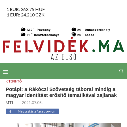
1 EUR:
363.75
HUF
1 EUR:
24.210
CZK
C
C
23.2
Pozsony
24
Dunaszerdahely
C
C
21
Besztercebánya
24
Kassa
KITEKINTŐ
Potápi: a Rákóczi Szövetség táborai mindig a
magyar identitást erősítő tematikával zajlanak
MTI
2021.07.05.
Megosztás a Facebook-on