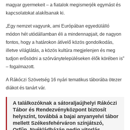
magyar gyermekeit – a fiatalok megismerjék egymást és
kapcsolatokat alakítsanak ki.
„Egy nemzet vagyunk, ami Európában egyedülálló
módon hét utódállamban éli a mindennapjait, de nagyon
fontos, hogy a határokon átívelő közös gondolkodás,
illetve világlátás, a közös kultúra megjelenjen és meg
tudjon erősödni a szórványtelepüléseken élők körében is”
– fogalmazott.
A Rákóczi Szövetség 16 nyári tematikus táborába ötezer
diákot és tanárt vár.
A találkozóknak a sátoraljaújhelyi Rákóczi
Tábor és Rendezvényközpont biztosít
helyszínt, továbbá a bajai anyanyelvi tábor
mellett Székesfehérváron színjátszó,
Orfűn, Nyékládházán pedig vitorlás