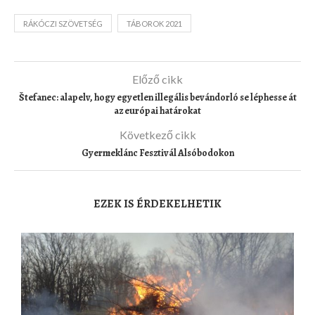
RÁKÓCZI SZÖVETSÉG
TÁBOROK 2021
Előző cikk
Štefanec: alapelv, hogy egyetlen illegális bevándorló se léphesse át
az európai határokat
Következő cikk
Gyermeklánc Fesztivál Alsóbodokon
EZEK IS ÉRDEKELHETIK