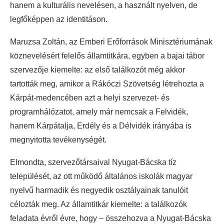
hanem a kulturális nevelésen, a használt nyelven, de
legfőképpen az identitáson.
Maruzsa Zoltán, az Emberi Erőforrások Minisztériumának
köznevelésért felelős államtitkára, egyben a bajai tábor
szervezője kiemelte: az első találkozót még akkor
tartották meg, amikor a Rákóczi Szövetség létrehozta a
Kárpát-medencében azt a helyi szervezet- és
programhálózatot, amely már nemcsak a Felvidék,
hanem Kárpátalja, Erdély és a Délvidék irányába is
megnyitotta tevékenységét.
Elmondta, szervezőtársaival Nyugat-Bácska tíz
települését, az ott működő általános iskolák magyar
nyelvű harmadik és negyedik osztályainak tanulóit
célozták meg. Az államtitkár kiemelte: a találkozók
feladata évről évre, hogy – összehozva a Nyugat-Bácska