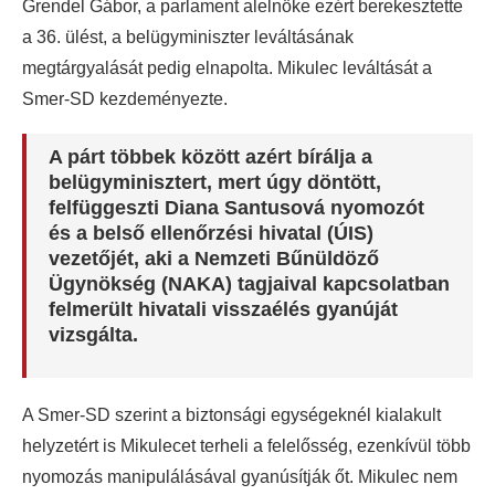
Grendel Gábor, a parlament alelnöke ezért berekesztette
a 36. ülést, a belügyminiszter leváltásának
megtárgyalását pedig elnapolta. Mikulec leváltását a
Smer-SD kezdeményezte.
A párt többek között azért bírálja a
belügyminisztert, mert úgy döntött,
felfüggeszti Diana Santusová nyomozót
és a belső ellenőrzési hivatal (ÚIS)
vezetőjét, aki a Nemzeti Bűnüldöző
Ügynökség (NAKA) tagjaival kapcsolatban
felmerült hivatali visszaélés gyanúját
vizsgálta.
A Smer-SD szerint a biztonsági egységeknél kialakult
helyzetért is Mikulecet terheli a felelősség, ezenkívül több
nyomozás manipulálásával gyanúsítják őt. Mikulec nem