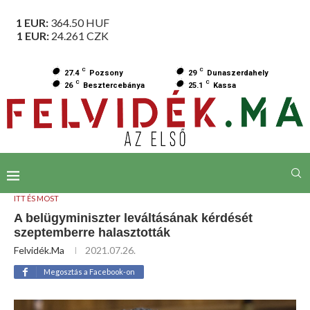
1 EUR:
364.50
HUF
1 EUR:
24.261
CZK
C
C
27.4
Pozsony
29
Dunaszerdahely
C
C
26
Besztercebánya
25.1
Kassa
ITT ÉS MOST
A belügyminiszter leváltásának kérdését
szeptemberre halasztották
Felvidék.ma
2021.07.26.
Megosztás a Facebook-on