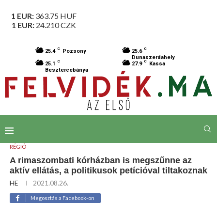
1 EUR:
363.75
HUF
1 EUR:
24.210
CZK
C
C
25.4
Pozsony
25.6
Dunaszerdahely
C
C
25.1
27.9
Kassa
Besztercebánya
RÉGIÓ
A rimaszombati kórházban is megszűnne az
aktív ellátás, a politikusok petícióval tiltakoznak
HE
2021.08.26.
Megosztás a Facebook-on