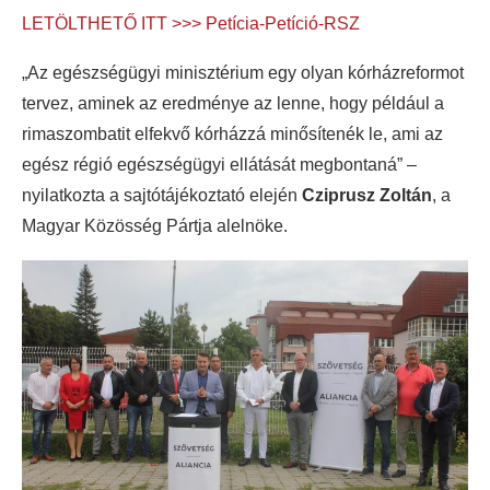
LETÖLTHETŐ ITT >>> Petícia-Petíció-RSZ
„Az egészségügyi minisztérium egy olyan kórházreformot
tervez, aminek az eredménye az lenne, hogy például a
rimaszombatit elfekvő kórházzá minősítenék le, ami az
egész régió egészségügyi ellátását megbontaná” –
nyilatkozta a sajtótájékoztató elején
Cziprusz Zoltán
, a
Magyar Közösség Pártja alelnöke.