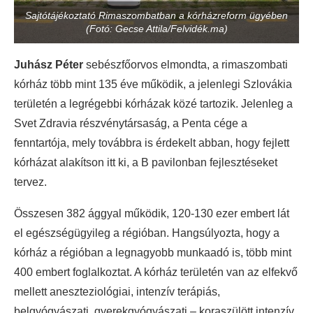
Sajtótájékoztató Rimaszombatban a kórházreform ügyében
(Fotó: Gecse Attila/Felvidék.ma)
Juhász Péter
sebészfőorvos elmondta, a rimaszombati
kórház több mint 135 éve működik, a jelenlegi Szlovákia
területén a legrégebbi kórházak közé tartozik. Jelenleg a
Svet Zdravia részvénytársaság, a Penta cége a
fenntartója, mely továbbra is érdekelt abban, hogy fejlett
kórházat alakítson itt ki, a B pavilonban fejlesztéseket
tervez.
Összesen 382 ággyal működik, 120-130 ezer embert lát
el egészségügyileg a régióban. Hangsúlyozta, hogy a
kórház a régióban a legnagyobb munkaadó is, több mint
400 embert foglalkoztat. A kórház területén van az elfekvő
mellett aneszteziológiai, intenzív terápiás,
belgyógyászati, gyerekgyógyászati – koraszülött intenzív,