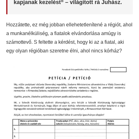
kapjanak kezelést” – világított rá Juhász.
Hozzátette, ez még jobban ellehetetlenítené a régiót, ahol
a munkanélküliség, a fiatalok elvándorlása amúgy is
számottevő. S feltette a kérdést, hogy ki az a fiatal, aki
egy olyan régióban szeretne élni, ahol nincs kórház?