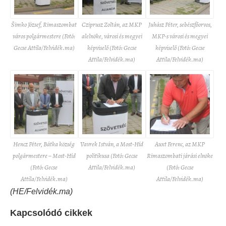
Šimko József, Rimaszombat
Cziprusz Zoltán, az MKP
Juhász Péter, sebészfőorvos,
város polgármestere (Fotó:
alelnöke, városi és megyei
MKP-s városi és megyei
Gecse Attila/Felvidék.ma)
képviselő (Fotó: Gecse
képviselő (Fotó: Gecse
Attila/Felvidék.ma)
Attila/Felvidék.ma)
Hencz Péter, Bátka község
Vavrek István, a Most-Híd
Auxt Ferenc, az MKP
polgármestere – Most-Híd
politikusa (Fotó: Gecse
Rimaszombati járási elnöke
(Fotó: Gecse
Attila/Felvidék.ma)
(Fotó: Gecse
Attila/Felvidék.ma)
Attila/Felvidék.ma)
(HE/Felvidék.ma)
Kapcsolódó cikkek