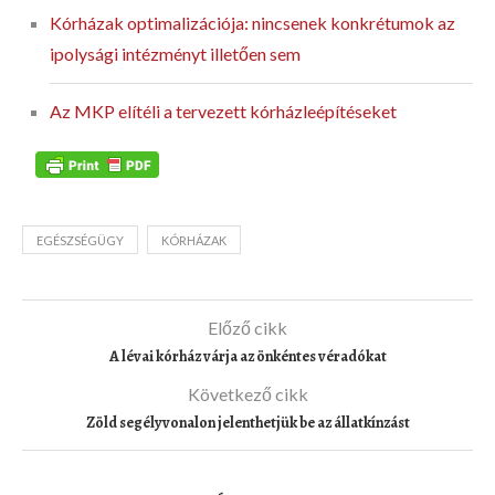
Kórházak optimalizációja: nincsenek konkrétumok az
ipolysági intézményt illetően sem
Az MKP elítéli a tervezett kórházleépítéseket
EGÉSZSÉGÜGY
KÓRHÁZAK
Előző cikk
A lévai kórház várja az önkéntes véradókat
Következő cikk
Zöld segélyvonalon jelenthetjük be az állatkínzást