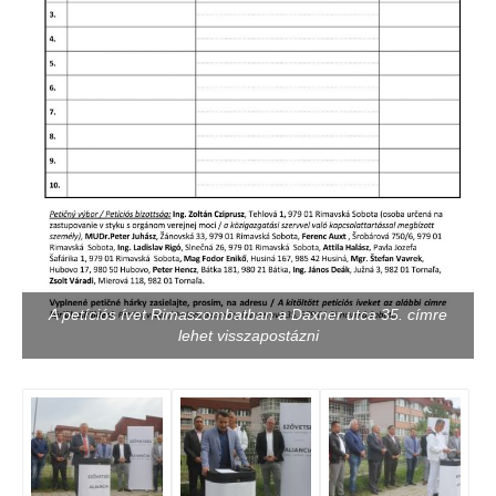
A petíciós ívet Rimaszombatban a Daxner utca 35. címre
lehet visszapostázni