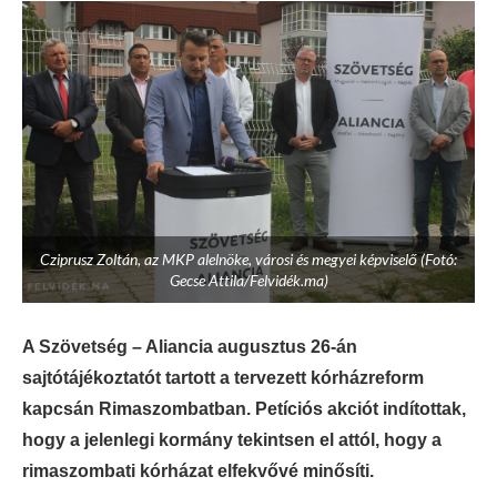
Cziprusz Zoltán, az MKP alelnöke, városi és megyei képviselő (Fotó:
Gecse Attila/Felvidék.ma)
A Szövetség – Aliancia augusztus 26-án
sajtótájékoztatót tartott a tervezett kórházreform
kapcsán Rimaszombatban. Petíciós akciót indítottak,
hogy a jelenlegi kormány tekintsen el attól, hogy a
rimaszombati kórházat elfekvővé minősíti.