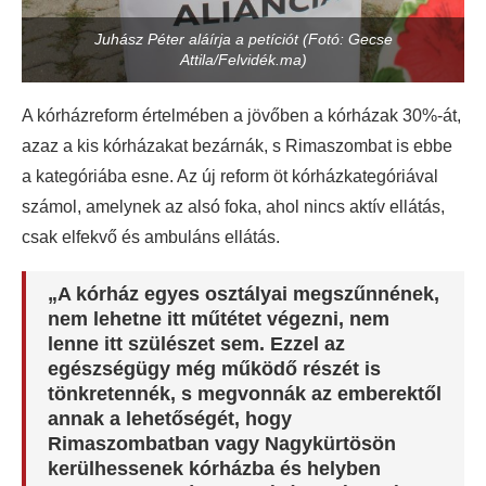
Juhász Péter aláírja a petíciót (Fotó: Gecse
Attila/Felvidék.ma)
A kórházreform értelmében a jövőben a kórházak 30%-át,
azaz a kis kórházakat bezárnák, s Rimaszombat is ebbe
a kategóriába esne. Az új reform öt kórházkategóriával
számol, amelynek az alsó foka, ahol nincs aktív ellátás,
csak elfekvő és ambuláns ellátás.
„A kórház egyes osztályai megszűnnének,
nem lehetne itt műtétet végezni, nem
lenne itt szülészet sem. Ezzel az
egészségügy még működő részét is
tönkretennék, s megvonnák az emberektől
annak a lehetőségét, hogy
Rimaszombatban vagy Nagykürtösön
kerülhessenek kórházba és helyben