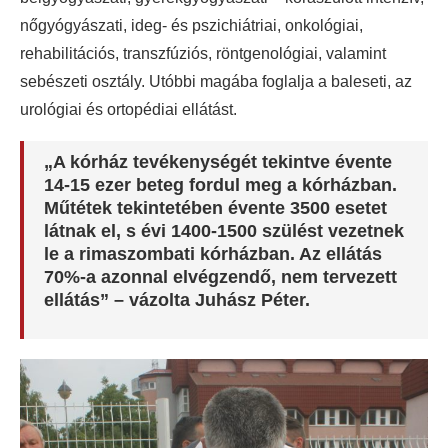
nőgyógyászati, ideg- és pszichiátriai, onkológiai,
rehabilitációs, transzfúziós, röntgenológiai, valamint
sebészeti osztály. Utóbbi magába foglalja a baleseti, az
urológiai és ortopédiai ellátást.
„A kórház tevékenységét tekintve évente
14-15 ezer beteg fordul meg a kórházban.
Műtétek tekintetében évente 3500 esetet
látnak el, s évi 1400-1500 szülést vezetnek
le a rimaszombati kórházban. Az ellátás
70%-a azonnal elvégzendő, nem tervezett
ellátás” – vázolta Juhász Péter.