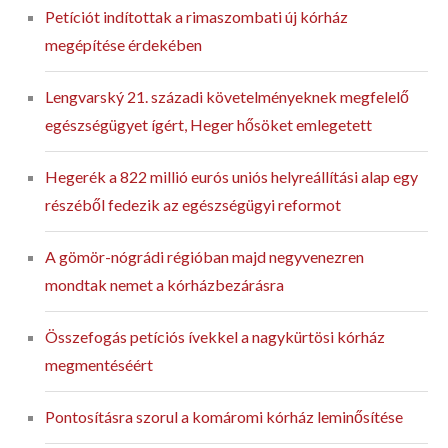
Petíciót indítottak a rimaszombati új kórház
megépítése érdekében
Lengvarský 21. századi követelményeknek megfelelő
egészségügyet ígért, Heger hősöket emlegetett
Hegerék a 822 millió eurós uniós helyreállítási alap egy
részéből fedezik az egészségügyi reformot
A gömör-nógrádi régióban majd negyvenezren
mondtak nemet a kórházbezárásra
Összefogás petíciós ívekkel a nagykürtösi kórház
megmentéséért
Pontosításra szorul a komáromi kórház leminősítése