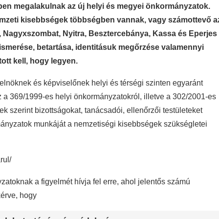
őben megalakulnak az új helyi és megyei önkormányzatok.
nemzeti kisebbségek többségben vannak, vagy számottevő a
 Nagyxszombat, Nyitra, Besztercebánya, Kassa és Eperjes
ismerése, betartása, identitásuk megőrzése valamennyi
tt kell, hogy legyen.
lnöknek és képviselőnek helyi és térségi szinten egyaránt
z a 369/1999-es helyi önkormányzatokról, illetve a 302/2001-es
szerint bizottságokat, tanácsadói, ellenőrzői testületeket
rmányzatok munkáját a nemzetiségi kisebbségek szükségletei
rul/
toknak a figyelmét hívja fel erre, ahol jelentős számú
kérve, hogy