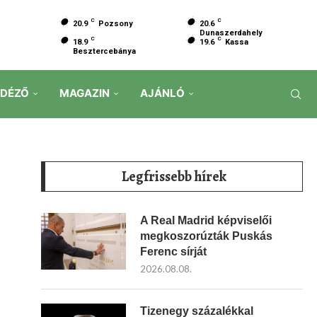
C
C
20.9
Pozsony
20.6
Dunaszerdahely
C
C
18.9
19.6
Kassa
Besztercebánya
IDÉZŐ
MAGAZIN
AJÁNLÓ
Legfrissebb hírek
A Real Madrid képviselői
megkoszorúzták Puskás
Ferenc sírját
2026.08.08.
Tizenegy százalékkal