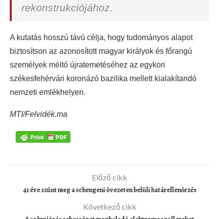
rekonstrukciójához.
A kutatás hosszú távú célja, hogy tudományos alapot
biztosítson az azonosított magyar királyok és főrangú
személyek méltó újratemetéséhez az egykori
székesfehérvári koronázó bazilika mellett kialakítandó
nemzeti emlékhelyen.
MTI/Felvidék.ma
Előző cikk
41 éve szűnt meg a schengeni övezeten belüli határellenőrzés
Következő cikk