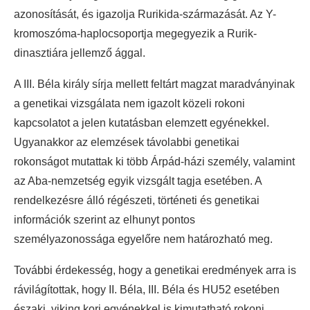
azonosítását, és igazolja Rurikida-származását. Az Y-
kromoszóma-haplocsoportja megegyezik a Rurik-
dinasztiára jellemző ággal.
A III. Béla király sírja mellett feltárt magzat maradványinak
a genetikai vizsgálata nem igazolt közeli rokoni
kapcsolatot a jelen kutatásban elemzett egyénekkel.
Ugyanakkor az elemzések távolabbi genetikai
rokonságot mutattak ki több Árpád-házi személy, valamint
az Aba-nemzetség egyik vizsgált tagja esetében. A
rendelkezésre álló régészeti, történeti és genetikai
információk szerint az elhunyt pontos
személyazonossága egyelőre nem határozható meg.
További érdekesség, hogy a genetikai eredmények arra is
rávilágítottak, hogy II. Béla, III. Béla és HU52 esetében
északi, viking kori egyénekkel is kimutatható rokoni