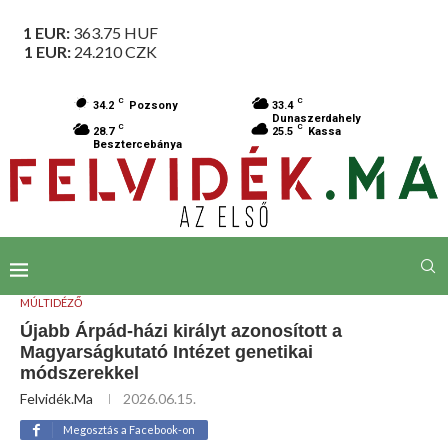
1 EUR:
363.75
HUF
1 EUR:
24.210
CZK
C
C
34.2
Pozsony
33.4
Dunaszerdahely
C
C
28.7
25.5
Kassa
Besztercebánya
MÚLTIDÉZŐ
Újabb Árpád-házi királyt azonosított a
Magyarságkutató Intézet genetikai
módszerekkel
Felvidék.ma
2026.06.15.
Megosztás a Facebook-on