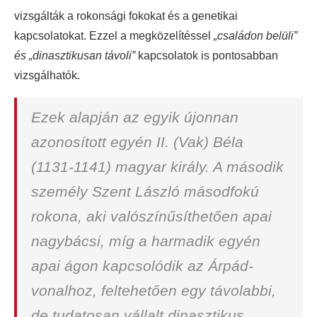
vizsgálták a rokonsági fokokat és a genetikai
kapcsolatokat. Ezzel a megközelítéssel
„családon belüli”
és „dinasztikusan távoli”
kapcsolatok is pontosabban
vizsgálhatók.
Ezek alapján az egyik újonnan
azonosított egyén II. (Vak) Béla
(1131-1141) magyar király. A második
személy Szent László másodfokú
rokona, aki valószínűsíthetően apai
nagybácsi, míg a harmadik egyén
apai ágon kapcsolódik az Árpád-
vonalhoz, feltehetően egy távolabbi,
de tudatosan vállalt dinasztikus