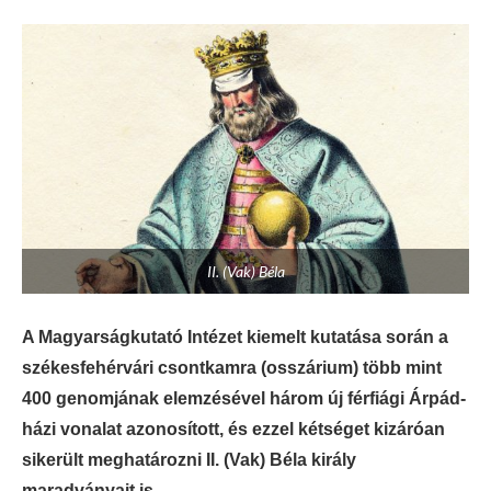
II. (Vak) Béla
A Magyarságkutató Intézet kiemelt kutatása során a
székesfehérvári csontkamra (osszárium) több mint
400 genomjának elemzésével három új férfiági Árpád-
házi vonalat azonosított, és ezzel kétséget kizáróan
sikerült meghatározni II. (Vak) Béla király
maradványait is.