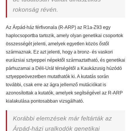
rokonság révén.
Az Árpád-ház férfivonala (R-ARP) az R1a-Z93 egy
haplocsoportba tartozik, amely olyan genetikai csoportok
összességét jelenti, amelyek egyetlen közös őstől
származnak. Ez azt jelenti, hogy a bronz- és vaskori
eurázsiai sztyeppei népektől származtatható, és genetikai
párhuzamai a Déli-Urál térségétől a Kaukázusig húzódó
sztyeppeövezetben mutathatók ki. A kutatás során
további, csak erre az ágra jellemző mutációkat is
azonosítottak a kutatók, amelyek segítségével az R-ARP
kialakulása pontosabban vizsgálható.
Korábbi elemzések már feltárták az
Árpád-házi uralkodók genetikai