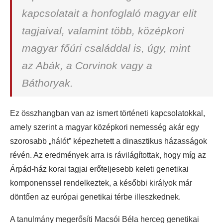
kapcsolatait a honfoglaló magyar elit
tagjaival, valamint több, középkori
magyar főúri családdal is, úgy, mint
az Abák, a Corvinok vagy a
Báthoryak.
Ez összhangban van az ismert történeti kapcsolatokkal,
amely szerint a magyar középkori nemesség akár egy
szorosabb „hálót” képezhetett a dinasztikus házasságok
révén. Az eredmények arra is rávilágítottak, hogy míg az
Árpád-ház korai tagjai erőteljesebb keleti genetikai
komponenssel rendelkeztek, a későbbi királyok már
döntően az európai genetikai térbe illeszkednek.
A tanulmány megerősíti Macsói Béla herceg genetikai