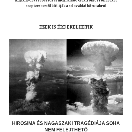
A 25 km/órás sebességet meghaladó elektromos rollereket
szeptembertől kitiltják a szlovákiai közutakról
EZEK IS ÉRDEKELHETIK
HIROSIMA ÉS NAGASZAKI TRAGÉDIÁJA SOHA
NEM FELEJTHETŐ