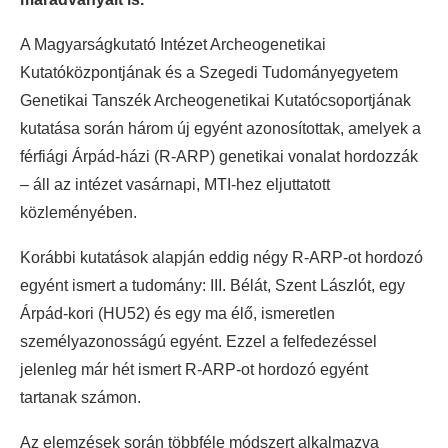
A Magyarságkutató Intézet Archeogenetikai
Kutatóközpontjának és a Szegedi Tudományegyetem
Genetikai Tanszék Archeogenetikai Kutatócsoportjának
kutatása során három új egyént azonosítottak, amelyek a
férfiági Árpád-házi (R-ARP) genetikai vonalat hordozzák
– áll az intézet vasárnapi, MTI-hez eljuttatott
közleményében.
Korábbi kutatások alapján eddig négy R-ARP-ot hordozó
egyént ismert a tudomány: III. Bélát, Szent Lászlót, egy
Árpád-kori (HU52) és egy ma élő, ismeretlen
személyazonosságú egyént. Ezzel a felfedezéssel
jelenleg már hét ismert R-ARP-ot hordozó egyént
tartanak számon.
Az elemzések során többféle módszert alkalmazva