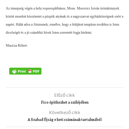
Az ünnepség végén a helyi esperesplébános, Mons. Morovics István örömkönnyek
között mondott köszönetet a püspök atyának és a nagyszarvai egyházközségnek ezért a
napért. Hálát adva a Jóistennek, remélve, hogy a felújított templom továbbra is Isten
dicsőségét és a jó szándékú hívek Isten-szeretetét fogja hirdetni.
Masicza Róbert
Előző cikk
Fico építkezhet a szőlőjében
Következő cikk
A Szabad Újság e heti számának tartalmából