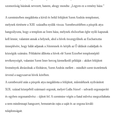
szomorúság házának nevezett, hanem, ahogy mondta: „Legyen ez a remény háza.”
A szentmisében megáldotta a kívül és belül felújított Szent András-templomot,
melynek története a XIII. századba nyúlik vissza. Szentbeszédében a püspök atya
hangsúlyozta, hogy a templom az Isten háza, melynek elsősorban égbe nyíló kapunak
kell lennie, valamint annak a helynek, ahol a hívek összegyűlnek az Eucharisztia
ünneplésére, hogy hálát adjanak a Jóistennek és kérjék az Ő áldását családjaik és
községük számára. Példaként állította a hívek elé Szent Erzsébet templomépítő
tevékenységét, valamint Szent Imre herceg kiemelkedő példáját – akiket felújított
festmények ábrázolnak a főoltáron, Szent András mellett – mindkét szent tiszteletnek
örvend a nagyszarvai hívek körében.
A szentbeszéd után a püspök atya megáldotta a felújított, műemléknek nyilvánított
XIX. század közepéből származó orgonát, melyet Galla József – udvardi orgonajavító
és egyben orgonaművész – újított fel. A szentmise végén a fiatal művész megszólaltatta
a nem mindennapi hangszert, bemutatván rajta a saját és az orgona kiváló
tulajdonságait.