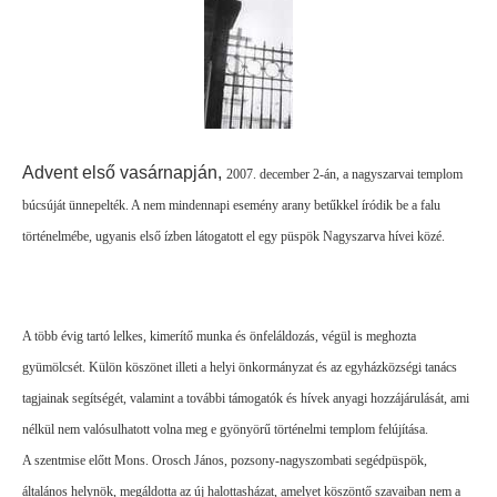
Advent első vasárnapján,
2007. december 2-án, a nagyszarvai templom
búcsúját ünnepelték. A nem mindennapi esemény arany betűkkel íródik be a falu
történelmébe, ugyanis első ízben látogatott el egy püspök Nagyszarva hívei közé.
A több évig tartó lelkes, kimerítő munka és önfeláldozás, végül is meghozta
gyümölcsét. Külön köszönet illeti a helyi önkormányzat és az egyházközségi tanács
tagjainak segítségét, valamint a további támogatók és hívek anyagi hozzájárulását, ami
nélkül nem valósulhatott volna meg e gyönyörű történelmi templom felújítása.
A szentmise előtt Mons. Orosch János, pozsony-nagyszombati segédpüspök,
általános helynök, megáldotta az új halottasházat, amelyet köszöntő szavaiban nem a