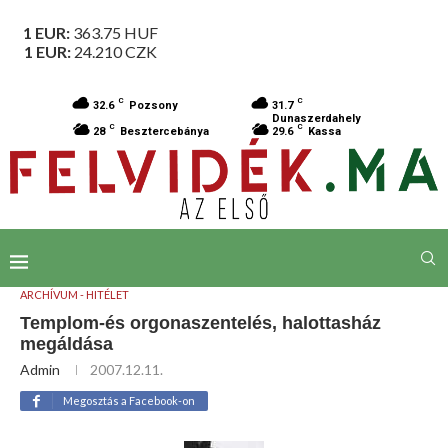
1 EUR:
363.75
HUF
1 EUR:
24.210
CZK
C
C
32.6
Pozsony
31.7
Dunaszerdahely
C
C
28
Besztercebánya
29.6
Kassa
ARCHÍVUM - HITÉLET
Templom-és orgonaszentelés, halottasház
megáldása
Admin
2007.12.11.
Megosztás a Facebook-on