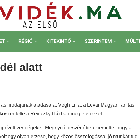
ET
RÉGIÓ
KITEKINTŐ
SZERINTEM
MÚLT
él alatt
árási irodájának átadására.
Végh Lilla, a Lévai Magyar Tanítási
köszöntötte a Reviczky Házban megjelenteket.
eghívott vendégeket. Megnyitó beszédében kiemelte, hogy a
volt egy olyan érzése, hogy közös összefogással jó munkát tud