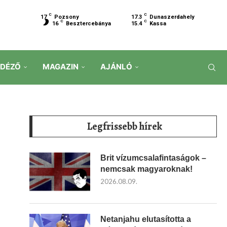
C
C
17
Pozsony
17.3
Dunaszerdahely
C
C
16
Besztercebánya
15.4
Kassa
IDÉZŐ
MAGAZIN
AJÁNLÓ
Legfrissebb hírek
Brit vízumcsalafintaságok –
nemcsak magyaroknak!
2026.08.09.
Netanjahu elutasította a