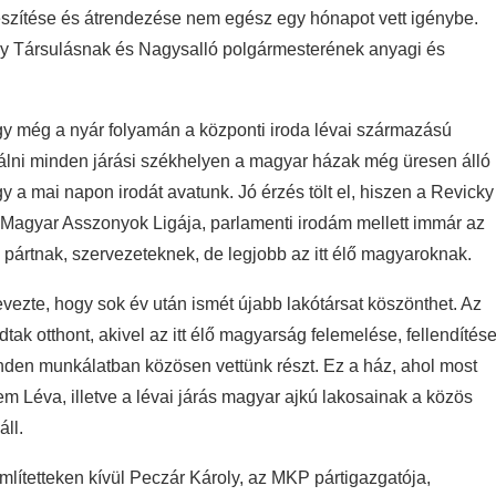
készítése és átrendezése nem egész egy hónapot vett igénybe.
zky Társulásnak és Nagysalló polgármesterének anyagi és
y még a nyár folyamán a központi iroda lévai származású
nálni minden járási székhelyen a magyar házak még üresen álló
gy a mai napon irodát avatunk. Jó érzés tölt el, hiszen a Revicky
 Magyar Asszonyok Ligája, parlamenti irodám mellett immár az
 pártnak, szervezeteknek, de legjobb az itt élő magyaroknak.
ezte, hogy sok év után ismét újabb lakótársat köszönthet. Az
tak otthont, akivel az itt élő magyarság felemelése, fellendítés
minden munkálatban közösen vettünk részt. Ez a ház, ahol most
 Léva, illetve a lévai járás magyar ajkú lakosainak a közös
ll.
említetteken kívül Peczár Károly, az MKP pártigazgatója,