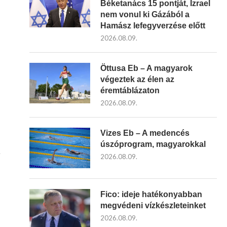
Béketanács 15 pontját, Izrael
nem vonul ki Gázából a
Hamász lefegyverzése előtt
2026.08.09.
Öttusa Eb – A magyarok
végeztek az élen az
éremtáblázaton
2026.08.09.
Vizes Eb – A medencés
úszóprogram, magyarokkal
e
2026.08.09.
Fico: ideje hatékonyabban
megvédeni vízkészleteinket
2026.08.09.