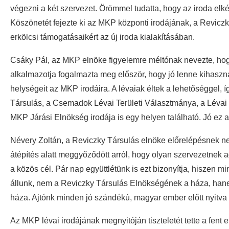
végezni a két szervezet. Örömmel tudatta, hogy az iroda el
Köszönetét fejezte ki az MKP központi irodájának, a Revic
erkölcsi támogatásaikért az új iroda kialakításában.
Csáky Pál, az MKP elnöke figyelemre méltónak nevezte, hog
alkalmazotja fogalmazta meg először, hogy jó lenne kihasz
helységeit az MKP irodáira. A lévaiak éltek a lehetőséggel, í
Társulás, a Csemadok Lévai Területi Választmánya, a Lévai
MKP Járási Elnökség irodája is egy helyen található. Jó ez a
Névery Zoltán, a Reviczky Társulás elnöke előrelépésnek nev
átépítés alatt meggyőződött arról, hogy olyan szervezetnek ad
a közös cél. Pár nap együttlétünk is ezt bizonyítja, hiszen 
állunk, nem a Reviczky Társulás Elnökségének a háza, hanem
háza. Ajtónk minden jó szándékú, magyar ember előtt nyitva á
Az MKP lévai irodájának megnyitóján tiszteletét tette a fent 