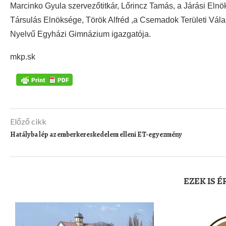
Marcinko Gyula szervezőtitkár, Lőrincz Tamás, a Járási Elnö
Társulás Elnöksége, Török Alfréd ,a Csemadok Területi Vál
Nyelvű Egyházi Gimnázium igazgatója.
mkp.sk
Előző cikk
Hatályba lép az emberkereskedelem elleni ET-egyezmény
EZEK IS 