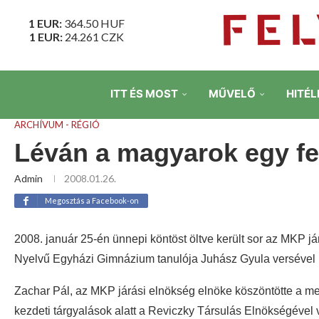
1 EUR:
364.50
HUF
1 EUR:
24.261
CZK
ITT ÉS MOST
MŰVELŐ
HITÉL
ARCHÍVUM - RÉGIÓ
Léván a magyarok egy fed
Admin
2008.01.26.
Megosztás a Facebook-on
2008. január 25-én ünnepi köntöst öltve került sor az MKP j
Nyelvű Egyházi Gimnázium tanulója Juhász Gyula versével 
Zachar Pál, az MKP járási elnökség elnöke köszöntötte a m
kezdeti tárgyalások alatt a Reviczky Társulás Elnökségével 