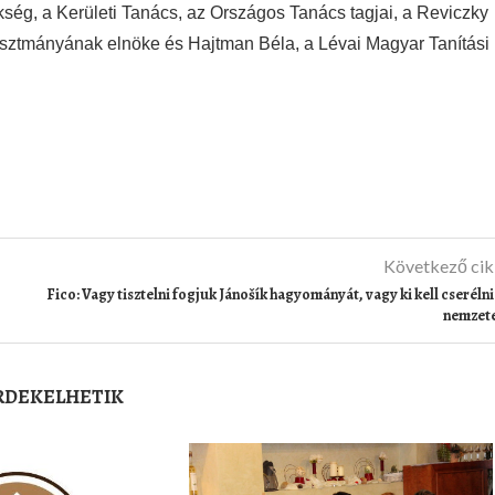
kség, a Kerületi Tanács, az Országos Tanács tagjai, a Reviczky
asztmányának elnöke és Hajtman Béla, a Lévai Magyar Tanítási
Következő ci
Fico: Vagy tisztelni fogjuk Jánošík hagyományát, vagy ki kell cserélni
nemzet
ÉRDEKELHETIK