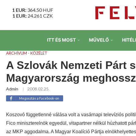
1 EUR:
364.50
HUF
1 EUR:
24.261
CZK
ITT ÉS MOST
MŰVELŐ
HITÉL
ARCHÍVUM - KÖZÉLET
A Szlovák Nemzeti Párt 
Magyarország meghossza
Admin
2008.02.25.
Megosztás a Facebook-on
Koszovó függetlenné válása volt a vasárnapi televíziós politi
Fico miniszterelnök egyedül, vitapartner nélkül húzhatott p
az MKP aggodalma.
A Magyar Koalíció Pártja elnökhelyettes