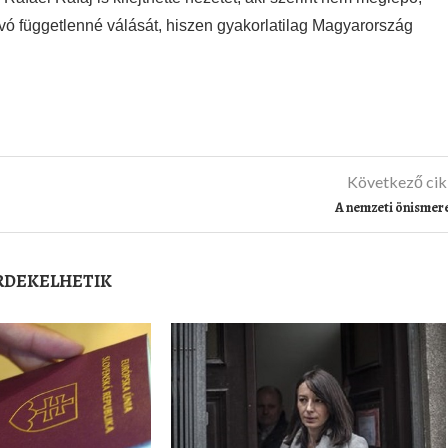
ó függetlenné válását, hiszen gyakorlatilag Magyarország
Következő ci
A nemzeti önismer
ÉRDEKELHETIK