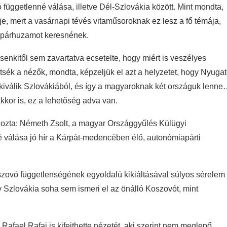
üggetlenné válása, illetve Dél-Szlovákia között. Mint mondta,
lje, mert a vasárnapi tévés vitaműsoroknak ez lesz a fő témája,
n párhuzamot keresnének.
 senkitől sem zavartatva ecsetelte, hogy miért is veszélyes
ék a nézők, mondta, képzeljük el azt a helyzetet, hogy Nyugat
 kiválik Szlovákiából, és így a magyaroknak két országuk lenn
akkor is, ez a lehetőség adva van.
hozta: Németh Zsolt, a magyar Országgyűlés Külügyi
 válása jó hír a Kárpát-medencében élő, autonómiapárti
szovó függetlenségének egyoldalú kikiáltásával súlyos sérelem
y Szlovákia soha sem ismeri el az önálló Koszovót, mint
Rafael Rafaj is kifejthette nézetét, aki szerint nem meglepő,