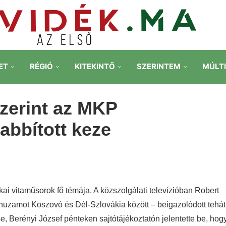
ET
RÉGIÓ
KITEKINTŐ
SZERINTEM
MÚLT
szerint az MKP
bbított keze
kai vitaműsorok fő témája. A közszolgálati televízióban Robert
árhuzamot Koszovó és Dél-Szlovákia között – beigazolódott tehát
e, Berényi József pénteken sajtótájékoztatón jelentette be, hog