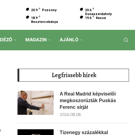
C
C
20.9
Pozsony
20.6
Dunaszerdahely
C
C
18.9
19.6
Kassa
Besztercebánya
IDÉZŐ
MAGAZIN
AJÁNLÓ
Legfrissebb hírek
A Real Madrid képviselői
megkoszorúzták Puskás
Ferenc sírját
2026.08.08.
y
Tizenegy százalékkal