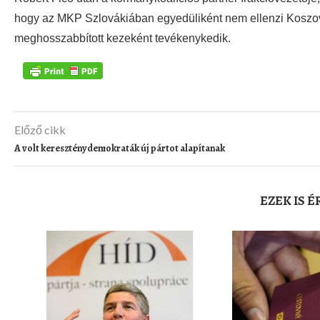
hogy az MKP Szlovákiában egyedüliként nem ellenzi Koszov
meghosszabbított kezeként tevékenykedik.
Előző cikk
A volt kereszténydemokraták új pártot alapítanak
EZEK IS 