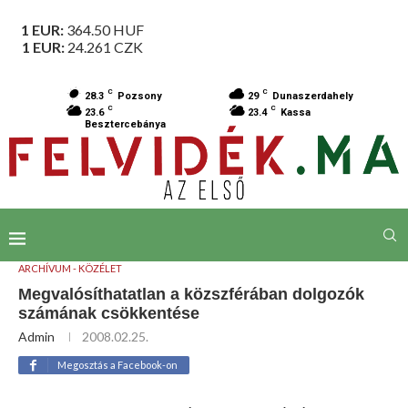
1 EUR:
364.50
HUF
1 EUR:
24.261
CZK
C
C
28.3
Pozsony
29
Dunaszerdahely
C
C
23.6
23.4
Kassa
Besztercebánya
ARCHÍVUM - KÖZÉLET
Megvalósíthatatlan a közszférában dolgozók
számának csökkentése
Admin
2008.02.25.
Megosztás a Facebook-on