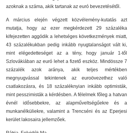
azoknak a száma, akik tartanak az euró bevezetésétől.
A március elején végzett közvélemény-kutatás azt
mutatja, hogy az ezer megkérdezett 29 százaléka
kifejezetten aggódik a lehetséges következmények miatt,
43 százalékukban pedig inkább nyugtalanságot vált ki,
mint elégedetteséget az a tény, hogy január 1-től
Szlovákiában az euró lehet a fizető eszköz. Mindössze 7
százalék azok aránya, akik teljes mértékben
megnyugvással tekintenek az euroövezethez való
csatlakozásra, és 18 százaléknyian inkább optimisták,
mint pesszimisták a kérdésben. A félelmek főleg a hatvan
évnél idősebbekre, az alapműveltségűekre és a
munkanélküliekre, valamint a Trencséni és az Eperjesi
kerület lakosaira jellemzőek.
Pátria, Felvidék Ma