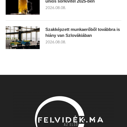
uniós sörkivitel 2025-ben
2026.08.08.
Szakképzett munkaerőből továbbra is
hiány van Szlovákiában
2026.08.08.