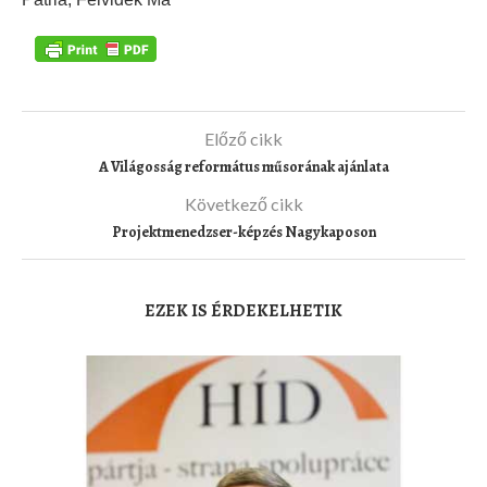
Előző cikk
A Világosság református műsorának ajánlata
Következő cikk
Projektmenedzser-képzés Nagykaposon
EZEK IS ÉRDEKELHETIK