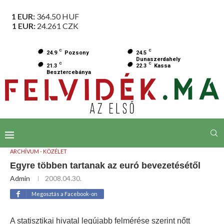
1 EUR:
364.50
HUF
1 EUR:
24.261
CZK
C
C
24.9
Pozsony
24.5
Dunaszerdahely
C
C
21.3
22.3
Kassa
Besztercebánya
ARCHÍVUM - KÖZÉLET
Egyre többen tartanak az euró bevezetésétől
Admin
2008.04.30.
Megosztás a Facebook-on
A statisztikai hivatal legújabb felmérése szerint nőtt