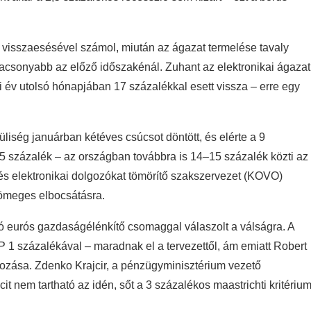
 visszaesésével számol, miután az ágazat termelése tavaly
csonyabb az előző időszakénál. Zuhant az elektronikai ágazat
yi év utolsó hónapjában 17 százalékkal esett vissza – erre egy
iség januárban kétéves csúcsot döntött, és elérte a 9
,5 százalék – az országban továbbra is 14–15 százalék közti az
i és elektronikai dolgozókat tömörítő szakszervezet (KOVO)
tömeges elbocsátásra.
 eurós gazdaságélénkítő csomaggal válaszolt a válságra. A
P 1 százalékával – maradnak el a tervezettől, ám emiatt Robert
ozása. Zdenko Krajcir, a pénzügyminisztérium vezető
cit nem tartható az idén, sőt a 3 százalékos maastrichti kritériu