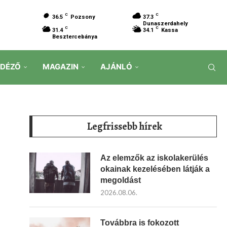
C
C
36.5
Pozsony
37.3
Dunaszerdahely
C
C
31.4
34.1
Kassa
Besztercebánya
IDÉZŐ
MAGAZIN
AJÁNLÓ
Legfrissebb hírek
Az elemzők az iskolakerülés
okainak kezelésében látják a
megoldást
2026.08.06.
Továbbra is fokozott