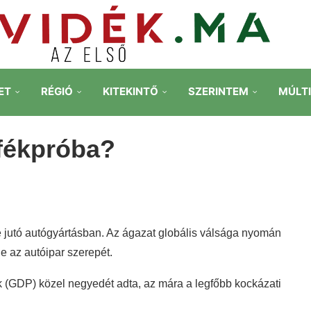
ET
RÉGIÓ
KITEKINTŐ
SZERINTEM
MÚLT
fékpróba?
e jutó autógyártásban. Az ágazat globális válsága nyomán
e az autóipar szerepét.
k (GDP) közel negyedét adta, az mára a legfőbb kockázati