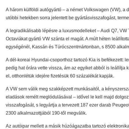
A három külföldi autógyártó – a német Volkswagen (VW), a dé
utóbbi hetekben sorra jelentett be gyártásvisszafogást, term
A legradikálisabb lépésre a luxusmodelleket – Audi Q7, VW
Octaviákat gyártó VW szánta el magát. A múlt héten leállítot
egységénél, Kassán és Túrócszentmártonban, s 8500 alkalma
A dél-koreai Hyundai-csoporthoz tartozó Kia is befékezett: 
pedig hat órára vette vissza, ám az egyiket abból is leállít
el, otthonlétük idejére fizetésük 60 százalékát kapják.
A VW sem válik meg szakképzett munkásaitól, a kényszerszaba
eladások remélt meglódulásával – idővel le kell majd dolgo
visszafogását, s legyártja a tervezett 187 ezer darab Peugeot
2300 alkalmazottjából 190-től megválik.
Az autóipar mellett a másik húzóágazatba tartozó elektronika