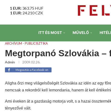
1 EUR:
363.75
HUF
1 EUR:
24.210
CZK
ITT ÉS MOST
MŰVELŐ
HITÉL
ARCHÍVUM - PUBLICISZTIKA
Megtorpanó Szlovákia – 
Admin
2009.02.26.
Megosztás a Facebook-on
Aligha őrzi meg világelsőségét Szlovákia az idén az egy főr
nemcsak a rekordról kell lemondania, hanem át kell értékelni
Ami éveken át a gazdaság motorja volt, s a hazai össztermé
tényezővé vált.