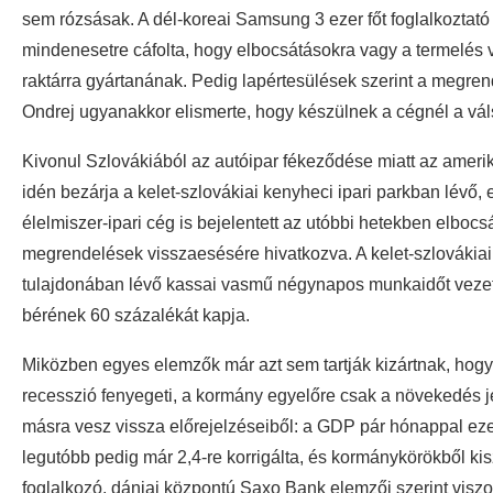
sem rózsásak. A dél-koreai Samsung 3 ezer főt foglalkoztat
mindenesetre cáfolta, hogy elbocsátásokra vagy a termelés v
raktárra gyártanának. Pedig lapértesülések szerint a megren
Ondrej ugyanakkor elismerte, hogy készülnek a cégnél a vá
Kivonul Szlovákiából az autóipar fékeződése miatt az ameri
idén bezárja a kelet-szlovákiai kenyheci ipari parkban lévő, e
élelmiszer-ipari cég is bejelentett az utóbbi hetekben elboc
megrendelések visszaesésére hivatkozva. A kelet-szlovákia
tulajdonában lévő kassai vasmű négynapos munkaidőt vezetet
bérének 60 százalékát kapja.
Miközben egyes elemzők már azt sem tartják kizártnak, hog
recesszió fenyegeti, a kormány egyelőre csak a növekedés j
másra vesz vissza előrejelzéseiből: a GDP pár hónappal ezel
legutóbb pedig már 2,4-re korrigálta, és kormánykörökből kis
foglalkozó, dániai központú Saxo Bank elemzői szerint viszo