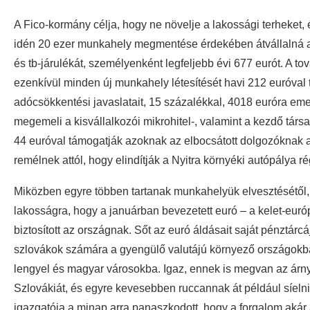
A Fico-kormány célja, hogy ne növelje a lakossági terheket
idén 20 ezer munkahely megmentése érdekében átvállalná a 
és tb-járulékát, személyenként legfeljebb évi 677 eurót. A t
ezenkívül minden új munkahely létesítését havi 212 euróval
adócsökkentési javaslatait, 15 százalékkal, 4018 euróra em
megemeli a kisvállalkozói mikrohitel-, valamint a kezdő társ
44 euróval támogatják azoknak az elbocsátott dolgozóknak a 
remélnek attól, hogy elindítják a Nyitra környéki autópálya r
Miközben egyre többen tartanak munkahelyük elvesztésétől,
lakosságra, hogy a januárban bevezetett euró – a kelet-euró
biztosított az országnak. Sőt az euró áldásait saját pénztárc
szlovákok számára a gyengülő valutájú környező országokban
lengyel és magyar városokba. Igaz, ennek is megvan az árn
Szlovákiát, és egyre kevesebben ruccannak át például síeln
igazgatója a minap arra panaszkodott, hogy a forgalom akár