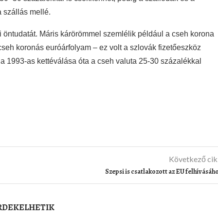
a szállás mellé.
i öntudatát. Máris kárörömmel szemlélik például a cseh korona
seh koronás euróárfolyam – ez volt a szlovák fizetőeszköz
kia 1993-as kettéválása óta a cseh valuta 25-30 százalékkal
Következő ci
Szepsi is csatlakozott az EU felhívásáh
ÉRDEKELHETIK