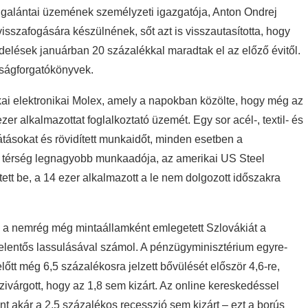
ó galántai üzemének személyzeti igazgatója, Anton Ondrej
isszafogására készülnének, sőt azt is visszautasította, hogy
delések januárban 20 százalékkal maradtak el az előző évitől.
lságforgatókönyvek.
kai elektronikai Molex, amely a napokban közölte, hogy még az
zer alkalmazottat foglalkoztató üzemét. Egy sor acél-, textil- és
sátásokat és rövidített munkaidőt, minden esetben a
i térség legnagyobb munkaadója, az amerikai US Steel
t be, a 14 ezer alkalmazott a le nem dolgozott időszakra
y a nemrég még mintaállamként emlegetett Szlovákiát a
elentős lassulásával számol. A pénzügyminisztérium egyre-
őtt még 6,5 százalékosra jelzett bővülését először 4,6-re,
zivárgott, hogy az 1,8 sem kizárt. Az online kereskedéssel
nt akár a 2,5 százalékos recesszió sem kizárt – ezt a borús