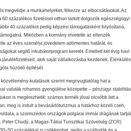
, és megvédje a munkahelyeket, fékezze az elbocsátásokat. Az
60 százalékos fizetéssel otthon tartott dolgozók egészségügyi
ovábbi 40 százalékot pedig képzési támogatásként folyósítaná,
 támogatná. Miközben a kormány elvetette az ellenzék
elte az éves személyi jövedelem adómentes határát, és
aságokat segítő inkubátorprogram keretét. Emellett két évig havi
járulékfizetéseit, akik saját vállalkozásba kezdenek. Élénkülés
égóta húzódó építését.
 közvélemény-kutatások szerint megnyugtatólag hat a
pai valuták rohamos gyengülése közepette – pénzügyi stabilitás
ájukon is megérezhetik: számos termék jóval olcsóbb lett a
, meg is indult a bevásárlóturizmus a határhoz közeli cseh,
yoldala, a szomszédos országok polgárai immár drágának tartjá
i. Peter Chudý, a Magas-Tátrai Turisztikai Szövetség (ZCR)
 30–50 százalékkal is csökkenhet, pedig a szállodák és a