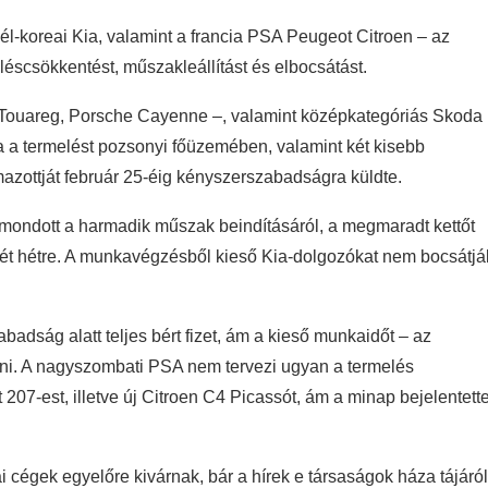
l-koreai Kia, valamint a francia PSA Peugeot Citroen – az
eléscsökkentést, műszakleállítást és elbocsátást.
 Touareg, Porsche Cayenne –, valamint középkategóriás Skoda
ta a termelést pozsonyi főüzemében, valamint két kisebb
zottját február 25-éig kényszerszabadságra küldte.
lemondott a harmadik műszak beindításáról, a megmaradt kettőt
ja két hétre. A munkavégzésből kieső Kia-dolgozókat nem bocsátjá
dság alatt teljes bért fizet, ám a kieső munkaidőt – az
zni. A nagyszombati PSA nem tervezi ugyan a termelés
 207-est, illetve új Citroen C4 Picassót, ám a minap bejelentette
i cégek egyelőre kivárnak, bár a hírek e társaságok háza tájáról