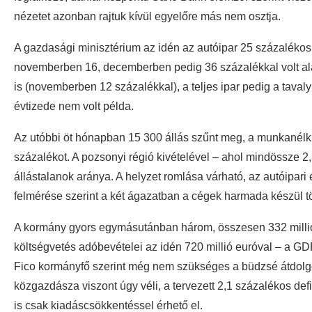
nézetet azonban rajtuk kívül egyelőre más nem osztja.
A gazdasági minisztérium az idén az autóipar 25 százalékos
novemberben 16, decemberben pedig 36 százalékkal volt ala
is (novemberben 12 százalékkal), a teljes ipar pedig a taval
évtizede nem volt példa.
Az utóbbi öt hónapban 15 300 állás szűnt meg, a munkanélkül
százalékot. A pozsonyi régió kivételével – ahol mindössze 2
állástalanok aránya. A helyzet romlása várható, az autóipar
felmérése szerint a két ágazatban a cégek harmada készül 
A kormány gyors egymásutánban három, összesen 332 millió
költségvetés adóbevételei az idén 720 millió euróval – a GD
Fico kormányfő szerint még nem szükséges a büdzsé átdolg
közgazdásza viszont úgy véli, a tervezett 2,1 százalékos defi
is csak kiadáscsökkentéssel érhető el.