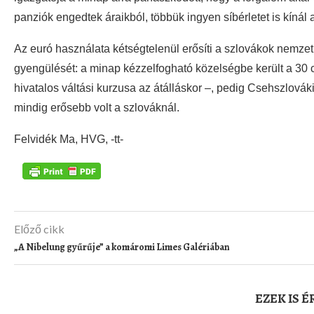
panziók engedtek áraikból, többük ingyen síbérletet is kínál 
Az euró használata kétségtelenül erősíti a szlovákok nemzet
gyengülését: a minap kézzelfogható közelségbe került a 30 c
hivatalos váltási kurzusa az átálláskor –, pedig Csehszlová
mindig erősebb volt a szlováknál.
Felvidék Ma, HVG, -tt-
Előző cikk
„A Nibelung gyűrűje” a komáromi Limes Galériában
EZEK IS 