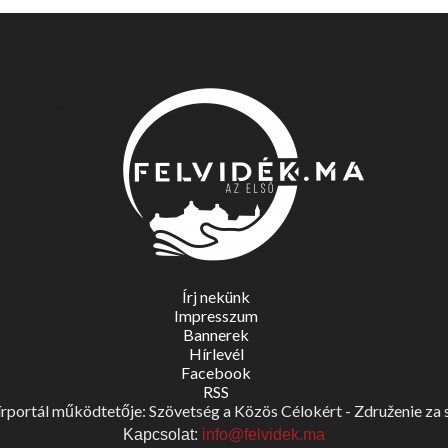
Írj nekünk
Impresszum
Bannerek
Hírlevél
Facebook
RSS
portál működtetője: Szövetség a Közös Célokért - Združenie za spo
Kapcsolat:
info@felvidek.ma