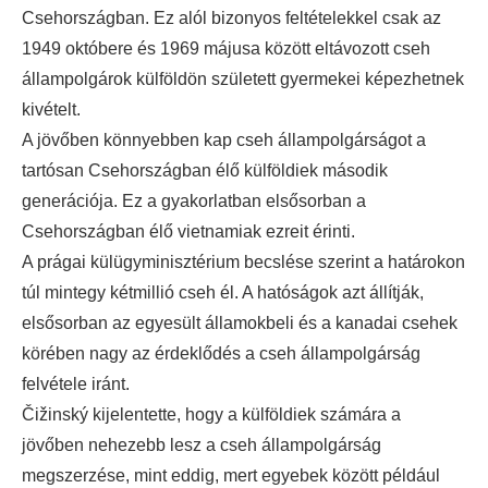
Csehországban. Ez alól bizonyos feltételekkel csak az
1949 októbere és 1969 májusa között eltávozott cseh
állampolgárok külföldön született gyermekei képezhetnek
kivételt.
A jövőben könnyebben kap cseh állampolgárságot a
tartósan Csehországban élő külföldiek második
generációja. Ez a gyakorlatban elsősorban a
Csehországban élő vietnamiak ezreit érinti.
A prágai külügyminisztérium becslése szerint a határokon
túl mintegy kétmillió cseh él. A hatóságok azt állítják,
elsősorban az egyesült államokbeli és a kanadai csehek
körében nagy az érdeklődés a cseh állampolgárság
felvétele iránt.
Čižinský
kijelentette, hogy a külföldiek számára a
jövőben nehezebb lesz a cseh állampolgárság
megszerzése, mint eddig, mert egyebek között például