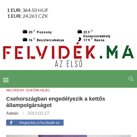
1 EUR:
364.50
HUF
1 EUR:
24.261
CZK
C
C
20
Pozsony
22.3
Dunaszerdahely
C
C
16
Besztercebánya
17.9
Kassa
ARCHÍVUM - EURÓPA-VILÁG
Csehországban engedélyezik a kettős
állampolgárságot
Admin
2013.03.27.
Megosztás a Facebook-on