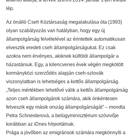
lép.
Az önálló Cseh Köztársaság megalakulása óta (1993)
olyan szabályozás van hatályban, hogy egy új
állampolgárság felvételével az érintettek automatikusan
elvesztik eredeti cseh állampolgárságukat. Ez csak
azokra nem érvényes, akiknek külföldi állampolgár a
házastársuk. Egy, a kilencvenes évek végén megkötött
kormányközi szerződés alapján cseh-szlovák
viszonylatban is lehetséges a kettős állampolgárság.
„Teljes mértékben lehetővé válik a kettős állampolgárság
azon cseh állampolgárok számára, akik önkéntesen
felveszik egy másik ország állampolgárságát” – mondta
Petra Schneiderová, a belügyminisztérium szóvivője
korábban az iDnes hírportálnak.
Prága a jövőben az emigránsok számára megkönnyíti a