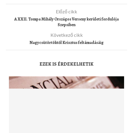
Előző cikk
A XXII. Tompa Mihály Országos Verseny kerületi fordulója
Szepsiben
Következő cikk
Nagycsütörtöktől Krisztus feltámadásáig
EZEK IS ÉRDEKELHETIK