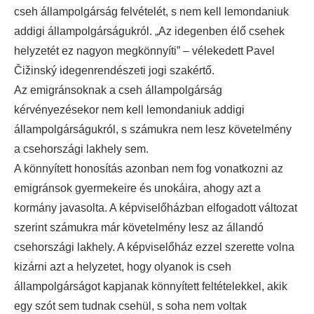
cseh állampolgárság felvételét, s nem kell lemondaniuk
addigi állampolgárságukról. „Az idegenben élő csehek
helyzetét ez nagyon megkönnyíti” – vélekedett Pavel
Čižinský idegenrendészeti jogi szakértő.
Az emigránsoknak a cseh állampolgárság
kérvényezésekor nem kell lemondaniuk addigi
állampolgárságukról, s számukra nem lesz követelmény
a csehországi lakhely sem.
A könnyített honosítás azonban nem fog vonatkozni az
emigránsok gyermekeire és unokáira, ahogy azt a
kormány javasolta. A képviselőházban elfogadott változat
szerint számukra már követelmény lesz az állandó
csehországi lakhely. A képviselőház ezzel szerette volna
kizárni azt a helyzetet, hogy olyanok is cseh
állampolgárságot kapjanak könnyített feltételekkel, akik
egy szót sem tudnak csehül, s soha nem voltak