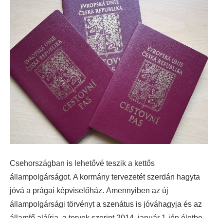
Csehországban is lehetővé teszik a kettős
állampolgárságot. A kormány tervezetét szerdán hagyta
jóvá a prágai képviselőház.
Amennyiben az új
állampolgársági törvényt a szenátus is jóváhagyja és az
államfő aláírja, a tervek szerint 2014. január 1-jén életbe