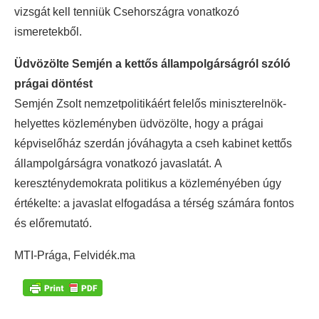
vizsgát kell tenniük Csehországra vonatkozó
ismeretekből.
Üdvözölte Semjén a kettős állampolgárságról szóló
prágai döntést
Semjén Zsolt nemzetpolitikáért felelős miniszterelnök-
helyettes közleményben üdvözölte, hogy a prágai
képviselőház szerdán jóváhagyta a cseh kabinet kettős
állampolgárságra vonatkozó javaslatát. A
kereszténydemokrata politikus a közleményében úgy
értékelte: a javaslat elfogadása a térség számára fontos
és előremutató.
MTI-Prága, Felvidék.ma