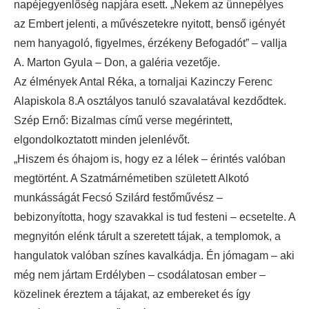
napéjegyenlőség napjára esett. „Nekem az ünnepélyes
az Embert jelenti, a művészetekre nyitott, benső igényét
nem hanyagoló, figyelmes, érzékeny Befogadót” – vallja
A. Marton Gyula – Don, a galéria vezetője.
Az élmények Antal Réka, a tornaljai Kazinczy Ferenc
Alapiskola 8.A osztályos tanuló szavalatával kezdődtek.
Szép Ernő: Bizalmas című verse megérintett,
elgondolkoztatott minden jelenlévőt.
„Hiszem és óhajom is, hogy ez a lélek – érintés valóban
megtörtént. A Szatmárnémetiben született Alkotó
munkásságát Fecsó Szilárd festőművész –
bebizonyította, hogy szavakkal is tud festeni – ecsetelte. A
megnyitón elénk tárult a szeretett tájak, a templomok, a
hangulatok valóban színes kavalkádja. Én jómagam – aki
még nem jártam Erdélyben – csodálatosan ember –
közelinek éreztem a tájakat, az embereket és így