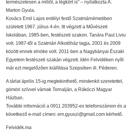
természetesen a miliőt, a légkört is” – nyilatkozta A.
Marton Gyula.
Kovács Emil Lajos erdélyi festő Szatmárnémetiben
született 1967. július 4-én. Itt végzett a Művészeti
Iskolában, 1985-ben, festészeti szakon. Tanára Paul Liviu
volt. 1987-től a Szatmári Alkotóház tagja, 2001 és 2009
között ennek elnöke volt. 2011-ben a Nagybányai Északi
Egyetem festészeti szakán végzett. Idén Felvidéken nyílt
már ezt megelőzően kiállítása Szepsiben ill. Péderen.
A tárlat április 15-ig megtekinthető, mindenkit szeretettel,
gömöri szívvel várnak Tornalján, a Rákóczi Magyar
Házban.
További információ a 0911 203952-es telefonszámon és a
következő e-mail címen: em.gyuszi@gmail.com kérhető.
Felvidék.ma