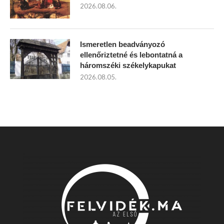
2026.08.06.
Ismeretlen beadványozó
ellenőriztetné és lebontatná a
háromszéki székelykapukat
2026.08.05.