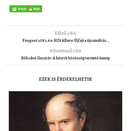
Előző cikk
Peugeot 208 1.6 e-HDi Allure: Újfajta újraindítás…
Következő cikk
Bölcskei Gusztáv: A húsvét közösségteremtő ünnep
EZEK IS ÉRDEKELHETIK