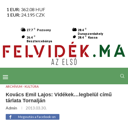
1 EUR:
362.08
HUF
1 EUR:
24.195
CZK
C
C
27.7
Pozsony
28.4
Dunaszerdahely
C
C
26.4
28.4
Kassa
Besztercebánya
ARCHÍVUM - KULTÚRA
Kovács Emil Lajos: Vidékek…legbelül című
tárlata Tornalján
Admin
2013.03.30.
Megosztás a Facebook-on