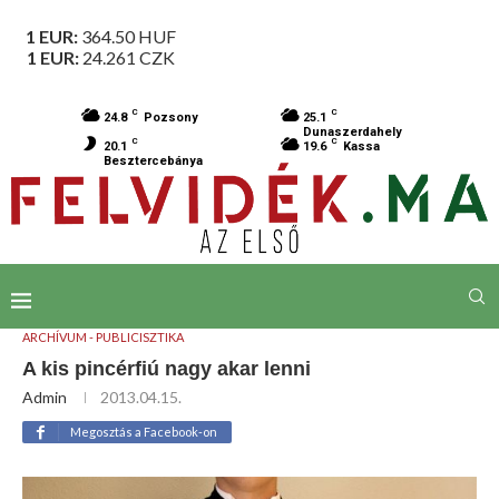
1 EUR:
364.50
HUF
1 EUR:
24.261
CZK
C
C
24.8
Pozsony
25.1
Dunaszerdahely
C
C
20.1
19.6
Kassa
Besztercebánya
ARCHÍVUM - PUBLICISZTIKA
A kis pincérfiú nagy akar lenni
Admin
2013.04.15.
Megosztás a Facebook-on