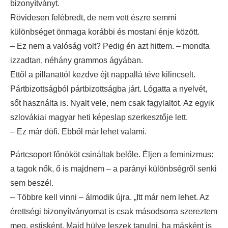
bizonyítványt.
Rövidesen felébredt, de nem vett észre semmi
különbséget önmaga korábbi és mostani énje között.
– Ez nem a valóság volt? Pedig én azt hittem. – mondta
izzadtan, néhány grammos ágyában.
Ettől a pillanattól kezdve éjt nappallá téve kilincselt.
Pártbizottságból pártbizottságba járt. Lógatta a nyelvét,
sőt használta is. Nyalt vele, nem csak fagylaltot. Az egyik
szlovákiai magyar heti képeslap szerkesztője lett.
– Ez már döfi. Ebből már lehet valami.
Pártcsoport főnököt csináltak belőle. Éljen a feminizmus:
a tagok nők, ő is majdnem – a parányi különbségről senki
sem beszél.
– Többre kell vinni – álmodik újra. „Itt már nem lehet. Az
érettségi bizonyítványomat is csak másodsorra szereztem
meg, estisként. Majd hülye leszek tanulni, ha másként is