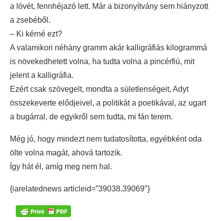
a lóvét, fennhéjazó lett. Már a bizonyítvány sem hiányzott
a zsebéből.
– Ki kérné ezt?
A valamikori néhány gramm akár kalligráfiás kilogrammá
is növekedhetett volna, ha tudta volna a pincérfiú, mit
jelent a kalligráfia.
Ezért csak szövegelt, mondta a sületlenségeit, Adyt
összekeverte elődjeivel, a politikát a poetikával, az ugart
a bugárral, de egyikről sem tudta, mi fán terem.
Még jó, hogy mindezt nem tudatosította, egyébként oda
ölte volna magát, ahová tartozik.
Így hát él, amíg meg nem hal.
{iarelatednews articleid=”39038,39069″}