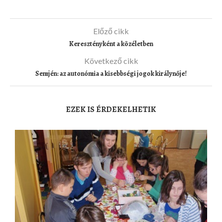
Előző cikk
Keresztényként a közéletben
Következő cikk
Semjén: az autonómia a kisebbségi jogok királynője!
EZEK IS ÉRDEKELHETIK