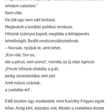
vihetem valamire.”
Nem vitte.
De jött egy nem várt fordulat.
Megbukott a korábbi politikai rendszer.
Hősünk szárnyra kapott, meglátta a felröppenés
lehetőségét. Beállt rendszerváltoztatónak.
– Nocsak, nyúljuk le, amit lehet.
„Kon-rád, Sor-os,
ide a pénzt, nem poros”, mondta az új népi rigmust.
„Pincér hősünk eltalálta a g-ét,
pedig zeneiskolába sem járt.
Amit másra szántak.
a zsebébe ért”.
Ettől kezdve úgy viselkedett, mint Karinthy Frigyes egyik
hőse. Amíg kért, alázatos volt. Miután a zsebében érzete