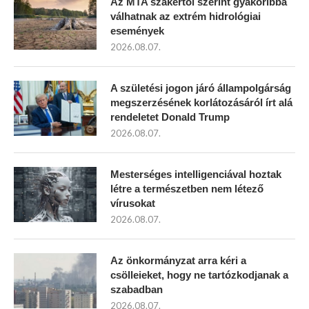
Az MTA szakértői szerint gyakoribbá
válhatnak az extrém hidrológiai
események
2026.08.07.
A születési jogon járó állampolgárság
megszerzésének korlátozásáról írt alá
rendeletet Donald Trump
2026.08.07.
Mesterséges intelligenciával hoztak
létre a természetben nem létező
vírusokat
2026.08.07.
Az önkormányzat arra kéri a
csölleieket, hogy ne tartózkodjanak a
szabadban
2026.08.07.