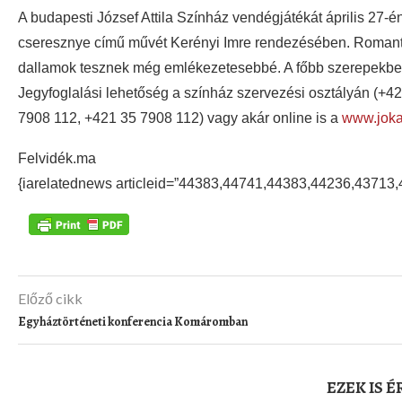
A budapesti József Attila Színház vendégjátékát április 27
cseresznye című művét Kerényi Imre rendezésében. Romanti
dallamok tesznek még emlékezetesebbé. A főbb szerepekben
Jegyfoglalási lehetőség a színház szervezési osztályán (
+42
7908 112,
+421 35 7908 112
) vagy akár online is a
www.joka
Felvidék.ma
{iarelatednews articleid=”44383,44741,44383,44236,43713
Előző cikk
Egyháztörténeti konferencia Komáromban
EZEK IS 