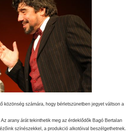
ető közönség számára, hogy bérletszünetben jegyet váltson a
 Az arany árát tekinthetik meg az érdeklődők Bagó Bertalan
ézőink színészekkel, a produkció alkotóival beszélgethetnek.