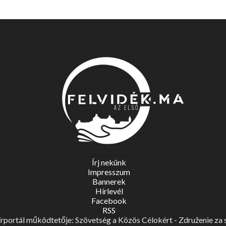
Írj nekünk
Impresszum
Bannerek
Hírlevél
Facebook
RSS
portál működtetője: Szövetség a Közös Célokért - Združenie za spo