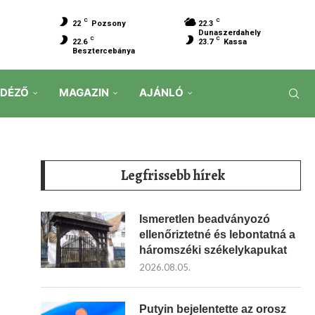
C
C
22
Pozsony
22.3
Dunaszerdahely
C
C
22.6
23.7
Kassa
Besztercebánya
IDÉZŐ
MAGAZIN
AJÁNLÓ
Legfrissebb hírek
Ismeretlen beadványozó
ellenőriztetné és lebontatná a
háromszéki székelykapukat
2026.08.05.
Putyin bejelentette az orosz