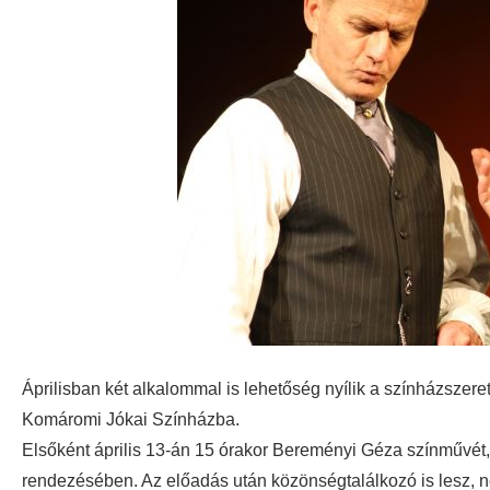
Áprilisban két alkalommal is lehetőség nyílik a színházszer
Komáromi Jókai Színházba.
Elsőként április 13-án 15 órakor Bereményi Géza színművét,
rendezésében. Az előadás után közönségtalálkozó is lesz, n