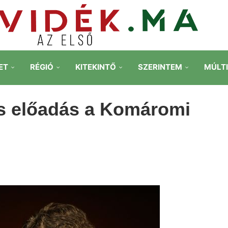
ET
RÉGIÓ
KITEKINTŐ
SZERINTEM
MÚLT
as előadás a Komáromi