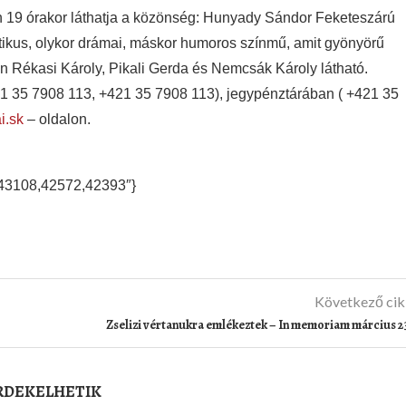
-én 19 órakor láthatja a közönség: Hunyady Sándor Feketeszárú
kus, olykor drámai, máskor humoros színmű, amit gyönyörű
 Rékasi Károly, Pikali Gerda és Nemcsák Károly látható.
1 35 7908 113,
+421 35 7908 113
), jegypénztárában (
+421 35
i.sk
– oldalon.
,43108,42572,42393″}
Következő ci
Zselizi vértanukra emlékeztek – In memoriam március 2
ÉRDEKELHETIK