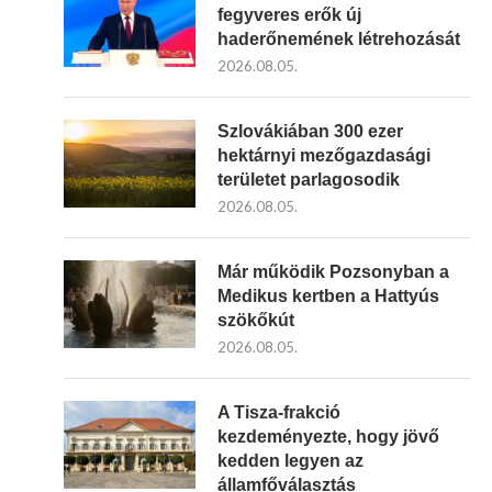
fegyveres erők új
haderőnemének létrehozását
2026.08.05.
Szlovákiában 300 ezer
hektárnyi mezőgazdasági
területet parlagosodik
2026.08.05.
Már működik Pozsonyban a
Medikus kertben a Hattyús
szökőkút
2026.08.05.
A Tisza-frakció
kezdeményezte, hogy jövő
kedden legyen az
államfőválasztás