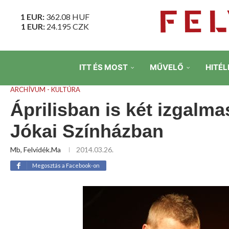
1 EUR:
362.08
HUF
1 EUR:
24.195
CZK
ITT ÉS MOST
MŰVELŐ
HITÉL
ARCHÍVUM - KULTÚRA
Áprilisban is két izgalm
Jókai Színházban
Mb, Felvidék.ma
2014.03.26.
Megosztás a Facebook-on