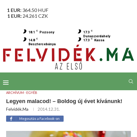
1 EUR:
364.50
HUF
1 EUR:
24.261
CZK
C
C
18.1
Pozsony
17.3
Dunaszerdahely
C
C
14.8
17.3
Kassa
Besztercebánya
ARCHÍVUM - EGYÉB
Legyen malacod! – Boldog új évet kívánunk!
Felvidék.ma
2014.12.31.
Megosztás a Facebook-on