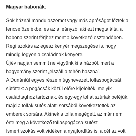
Magyar babonák:
Sok háznál mandulaszemet vagy más apróságot főztek a
lencsefőzelékbe, és az a leányzó, aki ezt megtalálta, a
babona szerint férjhez ment a következő esztendőben.
Régi szokás az egész kenyér megszegése is, hogy
mindig legyen a családnak kenyere.
Újév napján semmit ne vigyünk ki a házból, mert a
hagyomány szerint „elszáll a tehén haszna”.
A Dunántúl egyes részein úgynevezett tollaspogácsát
sütöttek: a pogácsák közül előre kijelölték, melyik
családtaghoz tartoznak, és egy-egy tollat szúrtak beléjük,
majd a tollak sütés alatti sorsából következtettek az
emberek sorsára. Akinek a tolla megégett, az már nem
érte meg a következő tollaspogácsa-sütést.
Ismert szokás volt vidéken a nyájfordítás is, a cél az volt,