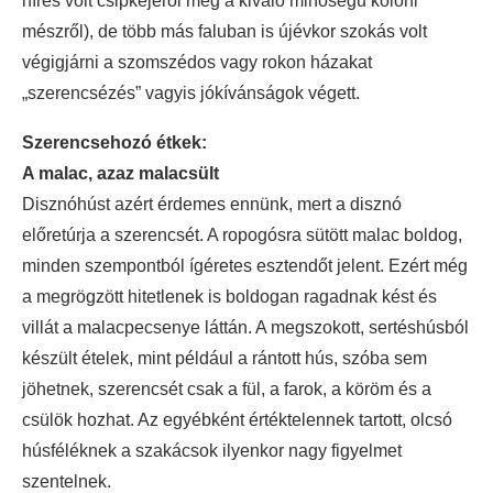
híres volt csipkéjéről meg a kiváló minőségű koloni
mészről), de több más faluban is újévkor szokás volt
végigjárni a szomszédos vagy rokon házakat
„szerencsézés” vagyis jókívánságok végett.
Szerencsehozó étkek:
A malac, azaz malacsült
Disznóhúst azért érdemes ennünk, mert a disznó
előretúrja a szerencsét. A ropogósra sütött malac boldog,
minden szempontból ígéretes esztendőt jelent. Ezért még
a megrögzött hitetlenek is boldogan ragadnak kést és
villát a malacpecsenye láttán. A megszokott, sertéshúsból
készült ételek, mint például a rántott hús, szóba sem
jöhetnek, szerencsét csak a fül, a farok, a köröm és a
csülök hozhat. Az egyébként értéktelennek tartott, olcsó
húsféléknek a szakácsok ilyenkor nagy figyelmet
szentelnek.