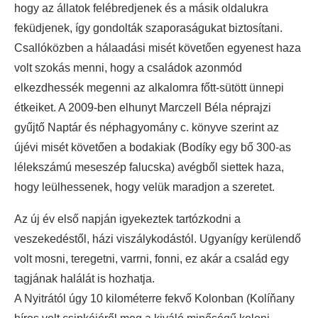
hogy az állatok felébredjenek és a másik oldalukra
feküdjenek, így gondolták szaporaságukat biztosítani.
Csallóközben a hálaadási misét követően egyenest haza
volt szokás menni, hogy a családok azonmód
elkezdhessék megenni az alkalomra főtt-sütött ünnepi
étkeiket. A 2009-ben elhunyt Marczell Béla néprajzi
gyűjtő Naptár és néphagyomány c. könyve szerint az
újévi misét követően a bodakiak (Bodíky egy bő 300-as
lélekszámú meseszép falucska) avégből siettek haza,
hogy leülhessenek, hogy velük maradjon a szeretet.
Az új év első napján igyekeztek tartózkodni a
veszekedéstől, házi viszálykodástól. Ugyanígy kerülendő
volt mosni, teregetni, varrni, fonni, ez akár a család egy
tagjának halálát is hozhatja.
A Nyitrától úgy 10 kilométerre fekvő Kolonban (Kolíňany