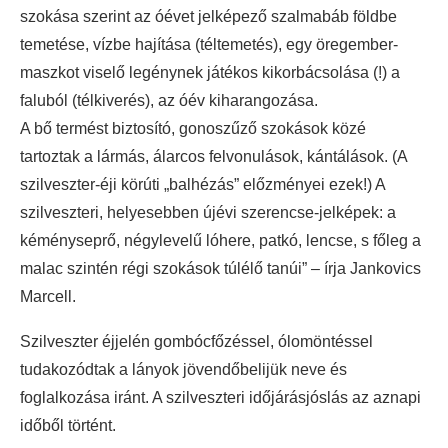
szokása szerint az óévet jelképező szalmabáb földbe
temetése, vízbe hajítása (téltemetés), egy öregember-
maszkot viselő legénynek játékos kikorbácsolása (!) a
faluból (télkiverés), az óév kiharangozása.
A bő termést biztosító, gonoszűző szokások közé
tartoztak a lármás, álarcos felvonulások, kántálások. (A
szilveszter-éji körúti „balhézás” előzményei ezek!) A
szilveszteri, helyesebben újévi szerencse-jelképek: a
kéményseprő, négylevelű lóhere, patkó, lencse, s főleg a
malac szintén régi szokások túlélő tanúi” – írja Jankovics
Marcell.
Szilveszter éjjelén gombócfőzéssel, ólomöntéssel
tudakozódtak a lányok jövendőbelijük neve és
foglalkozása iránt. A szilveszteri időjárásjóslás az aznapi
időből történt.