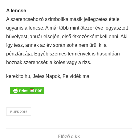
A lencse
A szerencsehozó szimbolika másik jellegzetes étele
ugyanis a lencse. A már több mint ötezer éve fogyasztott
hüvelyest január elsején, első étkezésként kell enni. Aki
így tesz, annak az év során soha nem ürül ki a
pénztárcája. Egyéb szemes termények is hasonlóan
hoznak szerencsét: a köles vagy a rizs.
kerekíto.hu, Jeles Napok, Felvidék.ma
BÚÉK 2015
Előző cikk