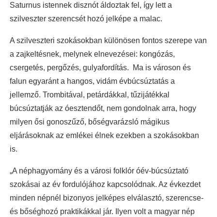
Saturnus istennek disznót áldoztak fel, így lett a
szilveszter szerencsét hozó jelképe a malac.
A szilveszteri szokásokban különösen fontos szerepe van
a zajkeltésnek, melynek elnevezései: kongózás,
csergetés, pergőzés, gulyafordítás. Ma is városon és
falun egyaránt a hangos, vidám évbúcsúztatás a
jellemző. Trombitával, petárdákkal, tűzijátékkal
búcsúztatják az óesztendőt, nem gondolnak arra, hogy
milyen ősi gonoszűző, bőségvarázsló mágikus
eljárásoknak az emlékei élnek ezekben a szokásokban
is.
„A néphagyomány és a városi folklór óév-búcsúztató
szokásai az év fordulójához kapcsolódnak. Az évkezdet
minden népnél bizonyos jelképes elválasztó, szerencse-
és bőséghozó praktikákkal jár. Ilyen volt a magyar nép