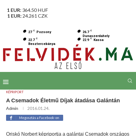
1 EUR:
364.50
HUF
1 EUR:
24.261
CZK
C
C
27
Pozsony
26.7
Dunaszerdahely
C
C
22.7
22.9
Kassa
Besztercebánya
KÉPRIPORT
A Csemadok Életmű Díjak átadása Galántán
Admin
2016.01.24.
Megosztás a Facebook-on
Oriskó Norbert képriportja a galántai Csemadok országos