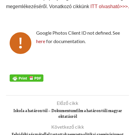
megemlékezéséről. Vonatkozó cikkünk
ITT olvasható>>>
.
Google Photos Client ID not defined. See
here
for documentation.
Előző cikk
Iskola a határon túl – Dokumentumfilm a határon túli magyar
oktatásról
Következő cikk
Felvidéki részvétellel tartottak nemzetpolitikai szemináriumot