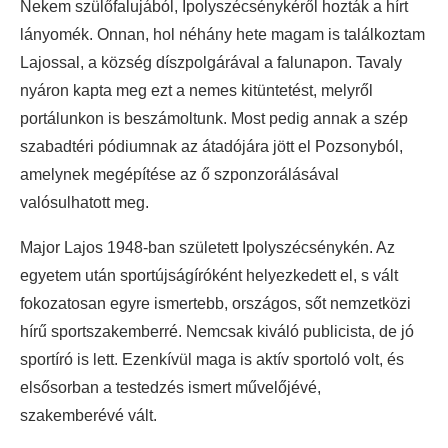
Nekem szülőfalujából, Ipolyszécsénykéről hozták a hírt
lányomék. Onnan, hol néhány hete magam is találkoztam
Lajossal, a község díszpolgárával a falunapon. Tavaly
nyáron kapta meg ezt a nemes kitüntetést, melyről
portálunkon is beszámoltunk. Most pedig annak a szép
szabadtéri pódiumnak az átadójára jött el Pozsonyból,
amelynek megépítése az ő szponzorálásával
valósulhatott meg.
Major Lajos 1948-ban született Ipolyszécsénykén. Az
egyetem után sportújságíróként helyezkedett el, s vált
fokozatosan egyre ismertebb, országos, sőt nemzetközi
hírű sportszakemberré. Nemcsak kiváló publicista, de jó
sportíró is lett. Ezenkívül maga is aktív sportoló volt, és
elsősorban a testedzés ismert művelőjévé,
szakemberévé vált.