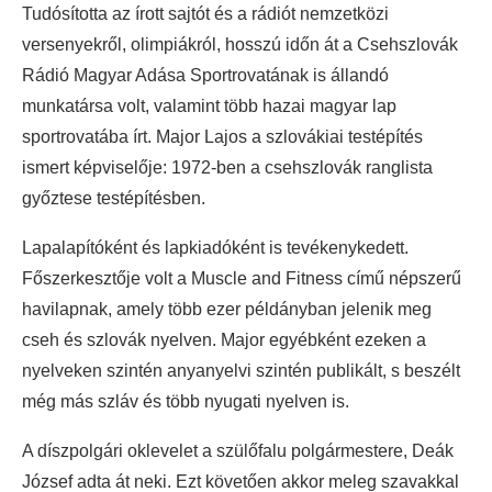
Tudósította az írott sajtót és a rádiót nemzetközi
versenyekről, olimpiákról, hosszú időn át a Csehszlovák
Rádió Magyar Adása Sportrovatának is állandó
munkatársa volt, valamint több hazai magyar lap
sportrovatába írt. Major Lajos a szlovákiai testépítés
ismert képviselője: 1972-ben a csehszlovák ranglista
győztese testépítésben.
Lapalapítóként és lapkiadóként is tevékenykedett.
Főszerkesztője volt a Muscle and Fitness című népszerű
havilapnak, amely több ezer példányban jelenik meg
cseh és szlovák nyelven. Major egyébként ezeken a
nyelveken szintén anyanyelvi szintén publikált, s beszélt
még más szláv és több nyugati nyelven is.
A díszpolgári oklevelet a szülőfalu polgármestere, Deák
József adta át neki. Ezt követően akkor meleg szavakkal