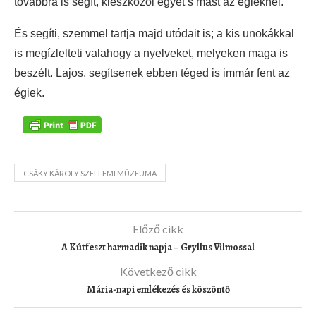
továbbra is segít, kieszközöl egyet s mást az égieknél.
És segíti, szemmel tartja majd utódait is; a kis unokákkal
is megízlelteti valahogy a nyelveket, melyeken maga is
beszélt. Lajos, segítsenek ebben téged is immár fent az
égiek.
CSÁKY KÁROLY SZELLEMI MÚZEUMA
Előző cikk
A Kútfeszt harmadik napja – Gryllus Vilmossal
Következő cikk
Mária-napi emlékezés és köszöntő