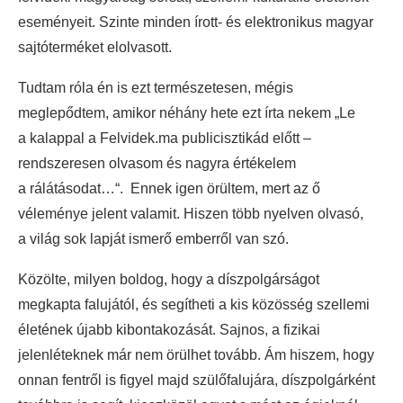
eseményeit. Szinte minden írott- és elektronikus magyar
sajtóterméket elolvasott.
Tudtam róla én is ezt természetesen, mégis
meglepődtem, amikor néhány hete ezt írta nekem „Le
a kalappal a Felvidek.ma publicisztikád előtt –
rendszeresen olvasom és nagyra értékelem
a rálátásodat…“. Ennek igen örültem, mert az ő
véleménye jelent valamit. Hiszen több nyelven olvasó,
a világ sok lapját ismerő emberről van szó.
Közölte, milyen boldog, hogy a díszpolgárságot
megkapta falujától, és segítheti a kis közösség szellemi
életének újabb kibontakozását. Sajnos, a fizikai
jelenléteknek már nem örülhet tovább. Ám hiszem, hogy
onnan fentről is figyel majd szülőfalujára, díszpolgárként