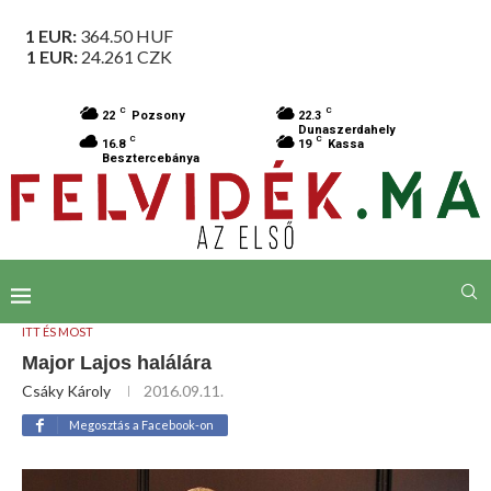
1 EUR:
364.50
HUF
1 EUR:
24.261
CZK
C
C
22
Pozsony
22.3
Dunaszerdahely
C
C
16.8
19
Kassa
Besztercebánya
ITT ÉS MOST
Major Lajos halálára
Csáky Károly
2016.09.11.
Megosztás a Facebook-on