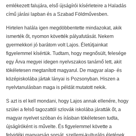
emlékezett falujára, első újságírói kísérleteire a Haladás
című járási lapban és a Szabad Földművesben.
Hirtelen halála igen megdöbbentette mindazokat, akik
ismerték őt, nyomon követték pályafutását. Nekem
gyermekkori jó barátom volt Lajos. Életútjainkat
figyelemmel kísértük. Tudtam, hogy megnősült, felesége
egy Árva megyei idegen nyelvszakos tanárnő lett, akit
tökéletesen megtanított magyarul. De magyar alap- és
középiskolába jártak lányai is Pozsonyban. Hiszen a
nyelvtanulásban maga is példát mutatott nekik.
S azt is el kell mondani, hogy Lajos annak ellenére, hogy
szülei a felső tagozattól szlovák iskolába járatták őt, a
magyar nyelvet szóban és írásban tökéletesen tudta,
újságíróként is művelte. És figyelemmel követte a
felvidéki magyarság sorsát, szellemi-kulturális életének