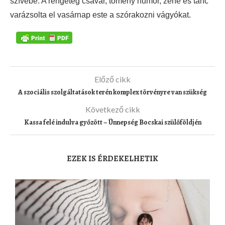
szívébe. A rengeteg csavar, tömény humor, zene és tánc
varázsolta el vasárnap este a szórakozni vágyókat.
Előző cikk
A szociális szolgáltatások terén komplex törvényre van szükség
Következő cikk
Kassa felé indulva győzött – Ünnepség Bocskai szülőföldjén
EZEK IS ÉRDEKELHETIK