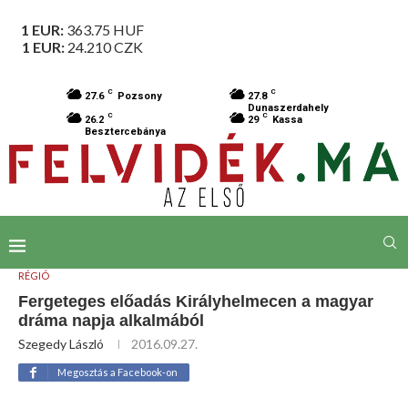
1 EUR:
363.75
HUF
1 EUR:
24.210
CZK
C
C
27.6
Pozsony
27.8
Dunaszerdahely
C
C
26.2
29
Kassa
Besztercebánya
RÉGIÓ
Fergeteges előadás Királyhelmecen a magyar
dráma napja alkalmából
Szegedy László
2016.09.27.
Megosztás a Facebook-on