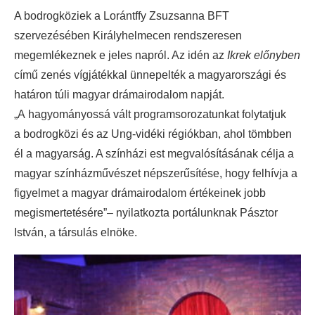
A bodrogköziek a Lorántffy Zsuzsanna BFT
szervezésében Királyhelmecen rendszeresen
megemlékeznek e jeles napról. Az idén az
Ikrek előnyben
című zenés vígjátékkal ünnepelték a magyarországi és
határon túli magyar drámairodalom napját.
„A hagyományossá vált programsorozatunkat folytatjuk
a bodrogközi és az Ung-vidéki régiókban, ahol tömbben
él a magyarság. A színházi est megvalósításának célja a
magyar színházművészet népszerűsítése, hogy felhívja a
figyelmet a magyar drámairodalom értékeinek jobb
megismertetésére”– nyilatkozta portálunknak Pásztor
István, a társulás elnöke.