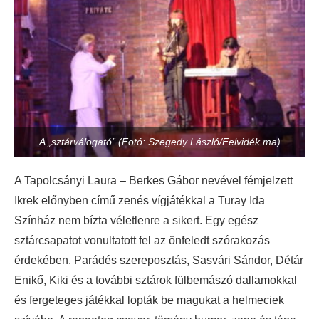
A „sztárválogató” (Fotó: Szegedy László/Felvidék.ma)
A Tapolcsányi Laura – Berkes Gábor nevével fémjelzett
Ikrek előnyben című zenés vígjátékkal a Turay Ida
Színház nem bízta véletlenre a sikert. Egy egész
sztárcsapatot vonultatott fel az önfeledt szórakozás
érdekében. Parádés szereposztás, Sasvári Sándor, Détár
Enikő, Kiki és a további sztárok fülbemászó dallamokkal
és fergeteges játékkal lopták be magukat a helmeciek