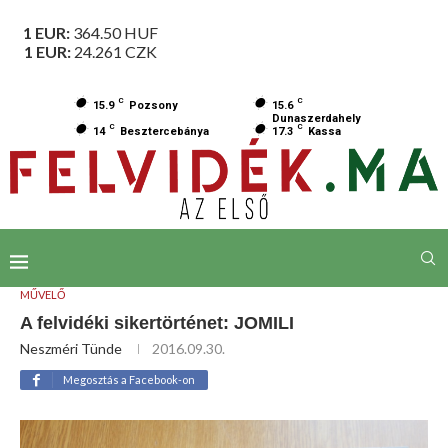
1 EUR:
364.50
HUF
1 EUR:
24.261
CZK
C
C
15.9
Pozsony
15.6
Dunaszerdahely
C
C
14
Besztercebánya
17.3
Kassa
MŰVELŐ
A felvidéki sikertörténet: JOMILI
Neszméri Tünde
2016.09.30.
Megosztás a Facebook-on