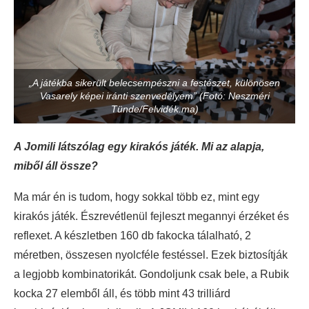
„A játékba sikerült belecsempészni a festészet, különösen
Vasarely képei iránti szenvedélyem” (Fotó: Neszméri
Tünde/Felvidék.ma)
A Jomili látszólag egy kirakós játék. Mi az alapja,
miből áll össze?
Ma már én is tudom, hogy sokkal több ez, mint egy
kirakós játék. Észrevétlenül fejleszt megannyi érzéket és
reflexet. A készletben 160 db fakocka tálalható, 2
méretben, összesen nyolcféle festéssel. Ezek biztosítják
a legjobb kombinatorikát. Gondoljunk csak bele, a Rubik
kocka 27 elemből áll, és több mint 43 trilliárd