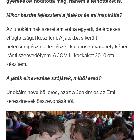
gyerekeket hódította meg, hanem a felnőtteket is.
Mikor kezdte fejleszteni a játékot és mi inspirálta?
Az unokáimnak szerettem volna egyedi, de érdekes
elfoglaltságot készíteni. A játékba sikerült
belecsempészni a festészet, különösen Vasarely képei
iránti szenvedélyem. A JOMILI kockákat 2010 óta
készítem.
A játék elnevezése szójáték, miből ered?
Unokáim neveiből ered, azaz a Joakim és az Emili
keresztnevek összevonásából.