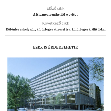
Előző cikk
A Híd megmentheti Matovičot
Következő cikk
Különleges helyszín, különleges atmoszféra, különleges kiállítókkal
EZEK IS ÉRDEKELHETIK