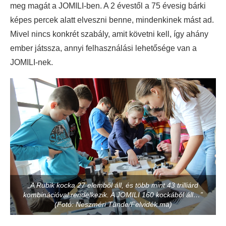
meg magát a JOMILI-ben. A 2 évestől a 75 évesig bárki
képes percek alatt elveszni benne, mindenkinek mást ad.
Mivel nincs konkrét szabály, amit követni kell, így ahány
ember játssza, annyi felhasználási lehetősége van a
JOMILI-nek.
„A Rubik kocka 27 elemből áll, és több mint 43 trilliárd
kombinációval rendelkezik. A JOMILI 160 kockából áll…”
(Fotó: Neszméri Tünde/Felvidék.ma)