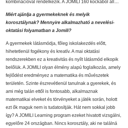
kombinációval rendelkezik. A JOMILI 160 kockából áll…
Miért ajánlja a gyermekeknek és melyik
korosztálynak? Mennyire alkalmazható a nevelési-
oktatási folyamatban a Jomili?
A gyermekek látásmódja, főleg iskolakezdés előtt,
hihetetlenül fogékony és kreatív. A mai oktatási
rendszerekben ez a kreativitás és nyílt látásmód elkopik
belőlük. A JOMILI olyan élmény alapú foglalkozás, amely
fejlődést eredményez a matematika és művészetek
területén. Szinte észrevétlenül tanulnak a gyerekek, és
ami még talán ettől is fontosabb, alkalmaznak
matematikai elveket és törvényeket a játék során, holott
ezt ők maguk nem is tudatosítják. Hát nem sokkal jobb
így? A JOMILI Learning program ezeket hivatott vizsgálni,
egyelőre 24 országban. Nincs korosztály, aki ne találná