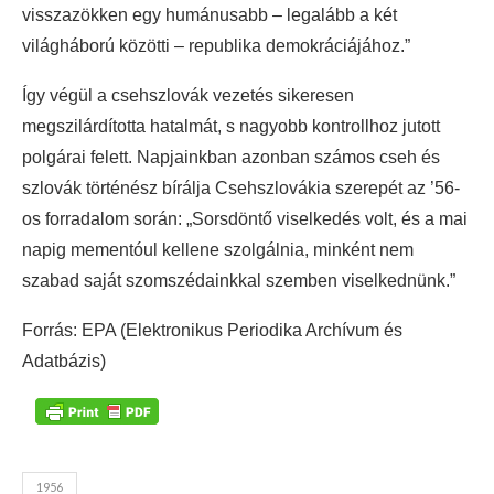
visszazökken egy humánusabb – legalább a két
világháború közötti – republika demokráciájához.”
Így végül a csehszlovák vezetés sikeresen
megszilárdította hatalmát, s nagyobb kontrollhoz jutott
polgárai felett. Napjainkban azonban számos cseh és
szlovák történész bírálja Csehszlovákia szerepét az ’56-
os forradalom során: „Sorsdöntő viselkedés volt, és a mai
napig mementóul kellene szolgálnia, minként nem
szabad saját szomszédainkkal szemben viselkednünk.”
Forrás: EPA (Elektronikus Periodika Archívum és
Adatbázis)
1956