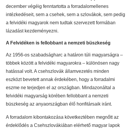
december végéig fenntartotta a forradalomellenes
intézkedéseit, sem a csehek, sem a szlovákok, sem pedig
a felvidéki magyarok nem tudtak szervezett formában
lázadást kezdeményezni.
A Felvidéken is fellobbant a nemzeti büszkeség
Az 1956-os szabadságharc a határon túli magyarságra –
többek között a felvidéki magyarokra – különösen nagy
hatással volt. A csehszlovák államvezetés minden
eszközt bevetett annak érdekében, hogy a forradalmi
eszme ne terjedjen el az országban. Mindazonáltal a
felvidéki magyarság körében fellobbant a nemzeti
büszkeség az anyaországban élő honfitársaik iránt.
A forradalom kibontakozása következtében megnőtt az
érdeklődés a Csehszlovákiában elérhető magyar lapok