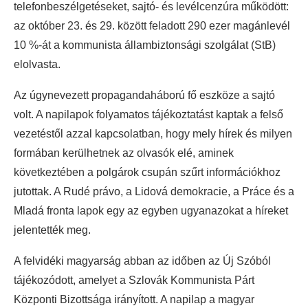
telefonbeszélgetéseket, sajtó- és levélcenzúra működött:
az október 23. és 29. között feladott 290 ezer magánlevél
10 %-át a kommunista állambiztonsági szolgálat (StB)
elolvasta.
Az úgynevezett propagandaháború fő eszköze a sajtó
volt. A napilapok folyamatos tájékoztatást kaptak a felső
vezetéstől azzal kapcsolatban, hogy mely hírek és milyen
formában kerülhetnek az olvasók elé, aminek
következtében a polgárok csupán szűrt információkhoz
jutottak. A Rudé právo, a Lidová demokracie, a Práce és a
Mladá fronta lapok egy az egyben ugyanazokat a híreket
jelentették meg.
A felvidéki magyarság abban az időben az Új Szóból
tájékozódott, amelyet a Szlovák Kommunista Párt
Központi Bizottsága irányított. A napilap a magyar