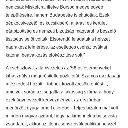
nemcsak Miskolcra, illetve Borsod megye egyéb
településeire, hanem Budapestre is eljutottak. Ezek
gépkocsivezetői és kocsikísérői a járási és kerületi
pártbizottság és nemzeti bizottság magyarul is beszélő
tisztségviselői voltak. Elsőrendű feladatuk a helyzet
naprakész felmérése, az esetleges csehszlovákiai
katonai beavatkozás előkészítése volt.”
A csehszlovák államvezetés az ’56-os eseményeket
kihasználva megerősítette pozícióját. Számos gazdasági
intézkedést hozott – többek között árcsökkentést –,
amelyek során azt sugallta a lakosság számára, hogy
ezek úgynevezett kedvezmények az országban
megőrzött nyugalomért cserébe. „Teljes bizalommal volt
minden magyar aziránt, hogy ha kimennek a bolsevista
zsandárok, akkor az itteni csehszlovák politikai helyzet