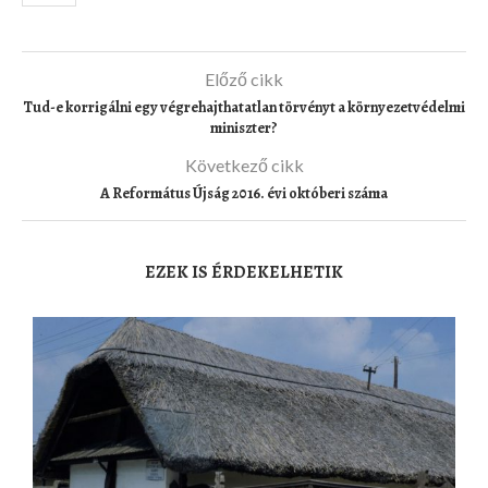
Előző cikk
Tud-e korrigálni egy végrehajthatatlan törvényt a környezetvédelmi
miniszter?
Következő cikk
A Református Újság 2016. évi októberi száma
EZEK IS ÉRDEKELHETIK