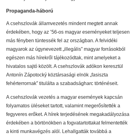
Propaganda-háború
A csehszlovák államvezetés mindent megtett annak
érdekében, hogy az ’56-os magyar eseményeket teljesen
más fényben tüntessék fel az országban. A felvidéki
magyarok az úgynevezett „illegális” magyar forrásokból
egészen más hírekről tájékozódtak, mint amelyeket a
hivatalos sajtó közölt. A csehszlovák adókon keresztül
Antonín Zápotocký köztársasági elnök „fasiszta
fehérterrornak” titulálta a szabadságharc történéseit.
A csehszlovák vezetés a magyar események kapcsán
folyamatos üléseket tartott, valamint megerősítették a
fegyveres erőket. A hírek terjedésének megakadályozása
érdekében a börtönökben a fogvatartottakat felmentették
a kinti munkavégzés alól. Lehallgatták továbbá a