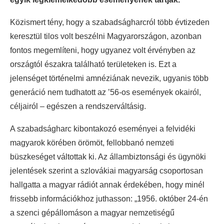
Közismert tény, hogy a szabadságharcról több évtizeden
keresztül tilos volt beszélni Magyarországon, azonban
fontos megemlíteni, hogy ugyanez volt érvényben az
országtól északra található területeken is. Ezt a
jelenséget történelmi amnéziának nevezik, ugyanis több
generáció nem tudhatott az ’56-os események okairól,
céljairól – egészen a rendszerváltásig.
A szabadságharc kibontakozó eseményei a felvidéki
magyarok körében örömöt, fellobbanó nemzeti
büszkeséget váltottak ki. Az állambiztonsági és ügynöki
jelentések szerint a szlovákiai magyarság csoportosan
hallgatta a magyar rádiót annak érdekében, hogy minél
frissebb információkhoz juthasson: „1956. október 24-én
a szenci gépállomáson a magyar nemzetiségű