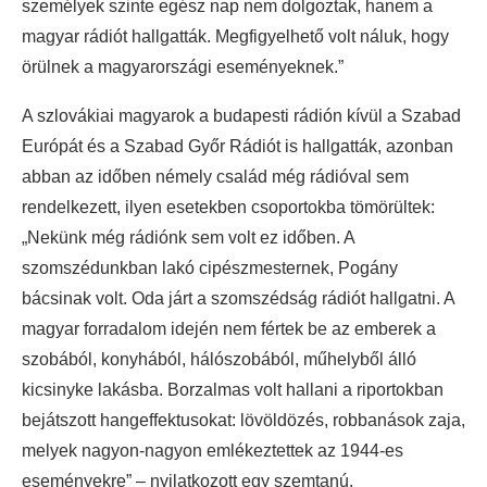
személyek szinte egész nap nem dolgoztak, hanem a
magyar rádiót hallgatták. Megfigyelhető volt náluk, hogy
örülnek a magyarországi eseményeknek.”
A szlovákiai magyarok a budapesti rádión kívül a Szabad
Európát és a Szabad Győr Rádiót is hallgatták, azonban
abban az időben némely család még rádióval sem
rendelkezett, ilyen esetekben csoportokba tömörültek:
„Nekünk még rádiónk sem volt ez időben. A
szomszédunkban lakó cipészmesternek, Pogány
bácsinak volt. Oda járt a szomszédság rádiót hallgatni. A
magyar forradalom idején nem fértek be az emberek a
szobából, konyhából, hálószobából, műhelyből álló
kicsinyke lakásba. Borzalmas volt hallani a riportokban
bejátszott hangeffektusokat: lövöldözés, robbanások zaja,
melyek nagyon-nagyon emlékeztettek az 1944-es
eseményekre” – nyilatkozott egy szemtanú.