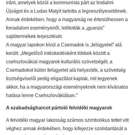
iránt, amelyek közül a kommunista párt az Irodalmi
Újságot és a Ludas Matyit tartotta a legveszélyesebbnek.
Annak érdekében, hogy a magyarság ne értesülhessen a
forradalom eseményeiről, letiltották a „gyanús”
sajtótermékek terjesztését.
A magyar lapokon kívül a Csemadok is „felügyelet” alá
került: „Megelőző intézkedésként többek között a
csehszlovákiai magyarok kulturális szövetségét, a
Csemadokot külön felügyelet alá helyezték, a szövetség
tisztségviselői pedig eligazítást kaptak, mit tegyenek
akkor, ha a magyarországi eseményeknek nem kívánatos
hatása lenne Csehszlovákiában.”
A szabadságharcot pártoló felvidéki magyarok
A felvidéki magyar lakosság számos szimbolikus tettet vitt
véghez annak érdekében, hogy kifejezze szolidaritását a