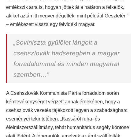
emlékszik arra is, hogyan jöttek át a határon a felkelők,
akiket aztán itt megvendégeltek, mint például Gesztetén”
– emlékezett vissza egy felvidéki magyar.
„Soviniszta gyűlölet lángolt a
csehszlovák hadseregben a magyar
forradalommal és minden magyarral
szemben…”
A Csehszlovák Kommunista Párt a forradalom során
kémtevékenységet végzett annak érdekében, hogy a
csehszlovák vezetés tájékozott legyen a szabadságharc
eseményei tekintetében. „Kassáról ruha- és
élelmiszerszállítmány, tehát humanitárius segély köntöse
alatt történt. A teherautók, amelyek az árut szállították,