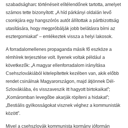
szabadságharc történéseit elítélendőnek tartotta, amelyet
számos tette bizonyított: „A híd párkányi oldalán levő
csonkjára egy hangszórós autót állítottak a pártbizottság
utasítására, hogy megpróbálják jobb belátásra bírni az
esztergomiakat” – emlékeztek vissza a helyi lakosok.
A forradalomellenes propaganda másik fő eszköze a
rémhírek terjesztése volt. Ilyenek voltak például a
következők: „A magyar ellenforradalom irányítása
Csehszlovákiából kitelepítettek kezében van, akik előbb
rendet csinálnak Magyarországon, majd átjönnek Dél-
Szlovákiába, és visszaveszik itt hagyott birtokaikat”;
„Komáromban levegőbe akarják röpíteni a hidakat”;
„Bestiális gyilkosságokat visznek véghez a kommunisták
között”.
Mivel a csehszlovák kommunista kormány jóformán