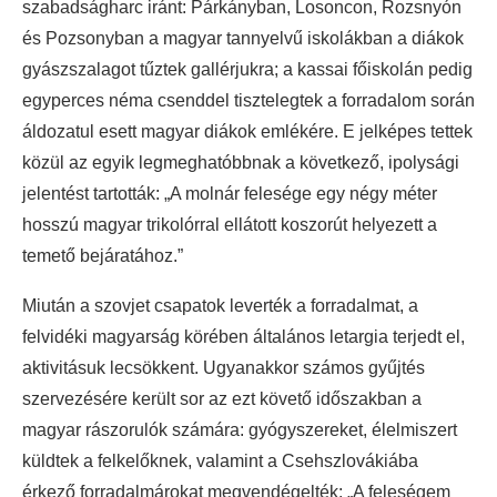
szabadságharc iránt: Párkányban, Losoncon, Rozsnyón
és Pozsonyban a magyar tannyelvű iskolákban a diákok
gyászszalagot tűztek gallérjukra; a kassai főiskolán pedig
egyperces néma csenddel tisztelegtek a forradalom során
áldozatul esett magyar diákok emlékére. E jelképes tettek
közül az egyik legmeghatóbbnak a következő, ipolysági
jelentést tartották: „A molnár felesége egy négy méter
hosszú magyar trikolórral ellátott koszorút helyezett a
temető bejáratához.”
Miután a szovjet csapatok leverték a forradalmat, a
felvidéki magyarság körében általános letargia terjedt el,
aktivitásuk lecsökkent. Ugyanakkor számos gyűjtés
szervezésére került sor az ezt követő időszakban a
magyar rászorulók számára: gyógyszereket, élelmiszert
küldtek a felkelőknek, valamint a Csehszlovákiába
érkező forradalmárokat megvendégelték: „A feleségem