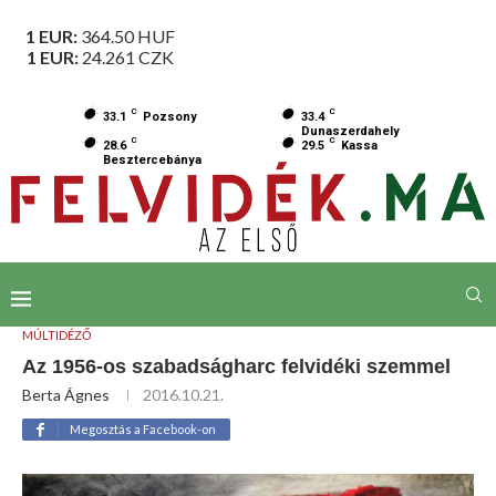
1 EUR:
364.50
HUF
1 EUR:
24.261
CZK
C
C
33.1
Pozsony
33.4
Dunaszerdahely
C
C
28.6
29.5
Kassa
Besztercebánya
MÚLTIDÉZŐ
Az 1956-os szabadságharc felvidéki szemmel
Berta Ágnes
2016.10.21.
Megosztás a Facebook-on