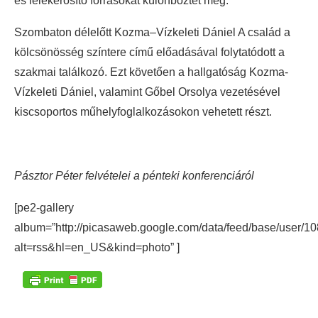
és lélekerősítő forrásokat különböztet meg.
Szombaton délelőtt Kozma–Vízkeleti Dániel A család a
kölcsönösség színtere című előadásával folytatódott a
szakmai találkozó. Ezt követően a hallgatóság Kozma-
Vízkeleti Dániel, valamint Gőbel Orsolya vezetésével
kiscsoportos műhelyfoglalkozásokon vehetett részt.
Pásztor Péter felvételei a pénteki konferenciáról
[pe2-gallery
album=”http://picasaweb.google.com/data/feed/base/use
alt=rss&hl=en_US&kind=photo” ]