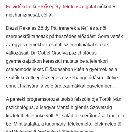
Felvidéki Lelki Elsősegély Telefonszolgálat
működési
mechanizmusát, célját.
Dézsi Réka és Zöldy Pál trénerek a férfi és a női
szerepekről tartottak párbeszédes előadást. Sorra vették
az egyes nemekhez csatolt sztereotípiákat s azok
változásait. Dr. Gőbel Orsolya pszichológus
gyermekrajzokon keresztül mutatta be a jelenkori
családmodelleket. Előadásában kitért a gyermek és a
szülők közötti egészséges összehangolódásra, illetve
ennek hiányára, a velejáró traumákkal egyetemben.
A pénteki programsorozat utolsó felszólalója Török Iván
pszichológus, a Magyar Mentálhigiénés Szövetség
tiszteletbeli elnöke volt. A család lelki erőforrásait mutatta
be. Mint taglalta, a tudomány lélekemelő, lélekmelegítő