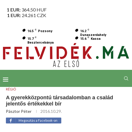
1 EUR:
364.50
HUF
1 EUR:
24.261
CZK
C
C
16.5
Pozsony
16.2
Dunaszerdahely
C
C
15.7
15.6
Kassa
Besztercebánya
RÉGIÓ
A gyerekközpontú társadalomban a család
jelentős értékekkel bír
Pásztor Péter
2016.10.29.
Megosztás a Facebook-on