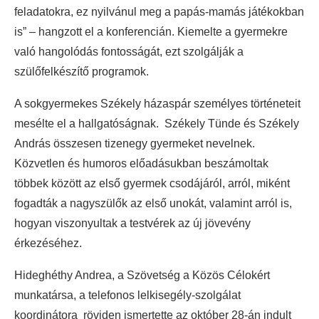
feladatokra, ez nyilvánul meg a papás-mamás játékokban
is” – hangzott el a konferencián. Kiemelte a gyermekre
való hangolódás fontosságát, ezt szolgálják a
szülőfelkészítő programok.
A sokgyermekes Székely házaspár személyes történeteit
mesélte el a hallgatóságnak. Székely Tünde és Székely
András összesen tizenegy gyermeket nevelnek.
Közvetlen és humoros előadásukban beszámoltak
többek között az első gyermek csodájáról, arról, miként
fogadták a nagyszülők az első unokát, valamint arról is,
hogyan viszonyultak a testvérek az új jövevény
érkezéséhez.
Hideghéthy Andrea, a Szövetség a Közös Célokért
munkatársa, a telefonos lelkisegély-szolgálat
koordinátora röviden ismertette az október 28-án indult