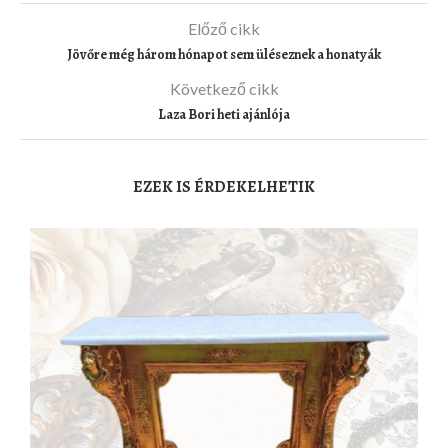
Előző cikk
Jövőre még három hónapot sem üléseznek a honatyák
Következő cikk
Laza Bori heti ajánlója
EZEK IS ÉRDEKELHETIK