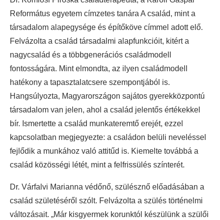
Református egyetem címzetes tanára A család, mint a
társadalom alapegysége és építőköve címmel adott elő.
Felvázolta a család társadalmi alapfunkcióit, kitért a
nagycsalád és a többgenerációs családmodell
fontosságára. Mint elmondta, az ilyen családmodell
hatékony a tapasztalatcsere szempontjából is.
Hangsúlyozta, Magyarországon sajátos gyerekközpontú
társadalom van jelen, ahol a család jelentős értékekkel
bír. Ismertette a család munkateremtő erejét, ezzel
kapcsolatban megjegyezte: a családon belüli neveléssel
fejlődik a munkához való attitűd is. Kiemelte továbbá a
család közösségi létét, mint a felfrissülés színterét.
Dr. Várfalvi Marianna védőnő, szülésznő előadásában a
család születéséről szólt. Felvázolta a szülés történelmi
változásait. „Már kisgyermek korunktól készülünk a szülői