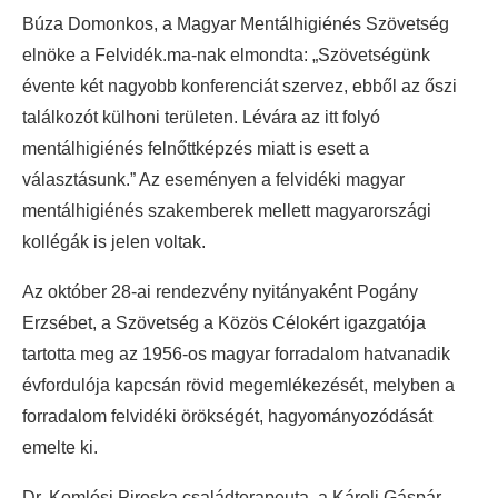
Búza Domonkos, a Magyar Mentálhigiénés Szövetség
elnöke a Felvidék.ma-nak elmondta: „Szövetségünk
évente két nagyobb konferenciát szervez, ebből az őszi
találkozót külhoni területen. Lévára az itt folyó
mentálhigiénés felnőttképzés miatt is esett a
választásunk.” Az eseményen a felvidéki magyar
mentálhigiénés szakemberek mellett magyarországi
kollégák is jelen voltak.
Az október 28-ai rendezvény nyitányaként Pogány
Erzsébet, a Szövetség a Közös Célokért igazgatója
tartotta meg az 1956-os magyar forradalom hatvanadik
évfordulója kapcsán rövid megemlékezését, melyben a
forradalom felvidéki örökségét, hagyományozódását
emelte ki.
Dr. Komlósi Piroska családterapeuta, a Károli Gáspár