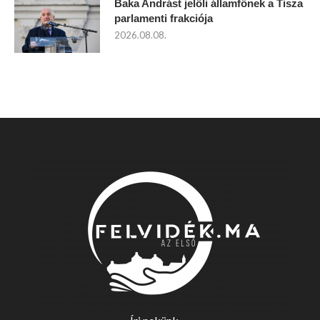
Baka Andrást jelöli államfőnek a Tisza
parlamenti frakciója
2026.08.08.