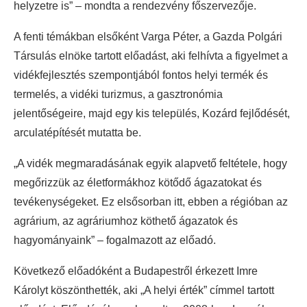
helyzetre is” – mondta a rendezvény főszervezője.
A fenti témákban elsőként Varga Péter, a Gazda Polgári
Társulás elnöke tartott előadást, aki felhívta a figyelmet a
vidékfejlesztés szempontjából fontos helyi termék és
termelés, a vidéki turizmus, a gasztronómia
jelentőségeire, majd egy kis település, Kozárd fejlődését,
arculatépítését mutatta be.
„A vidék megmaradásának egyik alapvető feltétele, hogy
megőrizzük az életformákhoz kötődő ágazatokat és
tevékenységeket. Ez elsősorban itt, ebben a régióban az
agrárium, az agráriumhoz köthető ágazatok és
hagyományaink” – fogalmazott az előadó.
Következő előadóként a Budapestről érkezett Imre
Károlyt köszönthették, aki „A helyi érték” címmel tartott