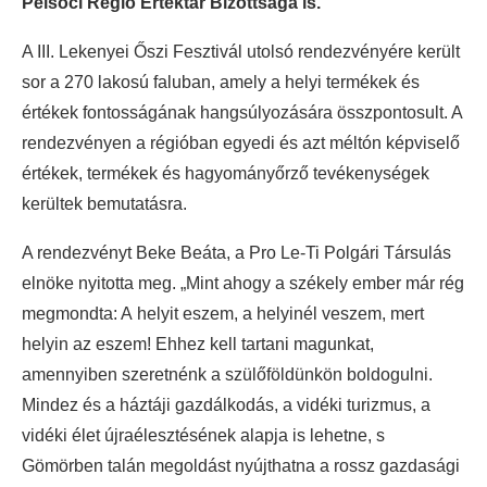
Pelsőci Régió Értéktár Bizottsága is.
A III. Lekenyei Őszi Fesztivál utolsó rendezvényére került
sor a 270 lakosú faluban, amely a helyi termékek és
értékek fontosságának hangsúlyozására összpontosult. A
rendezvényen a régióban egyedi és azt méltón képviselő
értékek, termékek és hagyományőrző tevékenységek
kerültek bemutatásra.
A rendezvényt Beke Beáta, a Pro Le-Ti Polgári Társulás
elnöke nyitotta meg. „Mint ahogy a székely ember már rég
megmondta: A helyit eszem, a helyinél veszem, mert
helyin az eszem! Ehhez kell tartani magunkat,
amennyiben szeretnénk a szülőföldünkön boldogulni.
Mindez és a háztáji gazdálkodás, a vidéki turizmus, a
vidéki élet újraélesztésének alapja is lehetne, s
Gömörben talán megoldást nyújthatna a rossz gazdasági