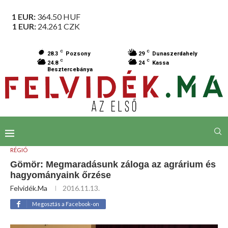
1 EUR:
364.50
HUF
1 EUR:
24.261
CZK
C
C
28.3
Pozsony
29
Dunaszerdahely
C
C
24.8
24
Kassa
Besztercebánya
RÉGIÓ
Gömör: Megmaradásunk záloga az agrárium és
hagyományaink őrzése
Felvidék.ma
2016.11.13.
Megosztás a Facebook-on