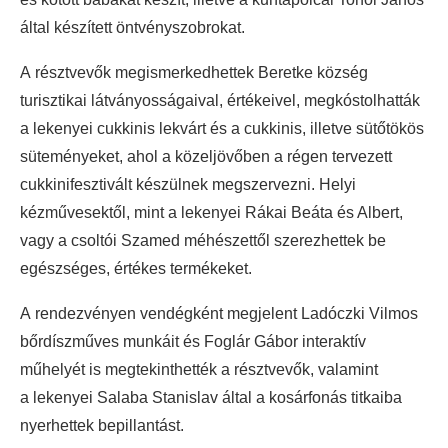
által készített öntvényszobrokat.
A résztvevők megismerkedhettek Beretke község
turisztikai látványosságaival, értékeivel, megkóstolhatták
a lekenyei cukkinis lekvárt és a cukkinis, illetve sütőtökös
süteményeket, ahol a közeljövőben a régen tervezett
cukkinifesztivált készülnek megszervezni. Helyi
kézművesektől, mint a lekenyei Rákai Beáta és Albert,
vagy a csoltói Szamed méhészettől szerezhettek be
egészséges, értékes termékeket.
A rendezvényen vendégként megjelent Ladóczki Vilmos
bőrdíszműves munkáit és Foglár Gábor interaktív
műhelyét is megtekinthették a résztvevők, valamint
a lekenyei Salaba Stanislav által a kosárfonás titkaiba
nyerhettek bepillantást.