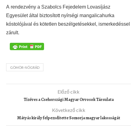
A rendezvény a Szabolcs Fejedelem Lovasíjász
Egyesület által biztosított nyírségi mangalicahurka
kóstolójával és kötetlen beszélgetésekkel, ismerkedéssel
zárult.
GÖMÖR-NÓGRÁD
Előző cikk
Tízéves a Csehországi Magyar Orvosok Társulata
Következő cikk
Mátyás király felpezsdítette Somorja magyar lakosságát