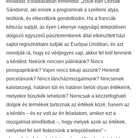
előadást. Előadásában elmondta: „2008-ban Lezsák
Sándorral, aki ennek a programnak a szellemi atyja,
leültünk, és elkezdtünk gondolkodni. Ha a franciák
kétszáz sajtját, az ilyen Lekenye nagyságú településen
dolgozó egyszerű pásztoremberek által elkészített házi
sajtot regisztráltatni tudják az Európai Unióban, és azt
mondják rá, hogy ez védjegyes sajt, akkor fel kell tennünk
a kérdést: Nekünk nincsen pálinkánk? Nincs
pirospaprikánk? Vajon nincs tokaji aszúnk? Herendi
porcelánunk? Nincs táncházmozgalmunk? Nincsenek
kalotaszegi, határon túli és határon belüli olyan értékeink,
melyekre büszkék lehetünk? Nemcsak a kézzelfogható
dolgok és termékek tartoznak az értékek közé, hanem az
a kérdés – és ez volt az én feladatom, amikor ezt a
mozgalmat elindítottuk –, hogy melyek azok az értékek,
melyeket fel kell fedeznünk a településeken” –