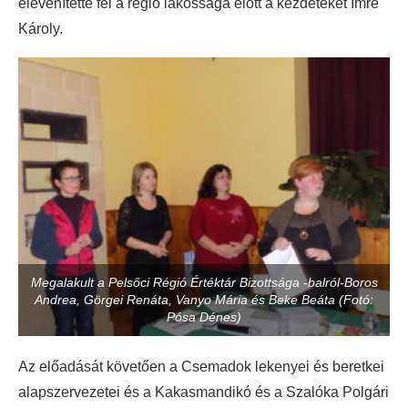
elevenítette fel a régió lakossága előtt a kezdeteket Imre
Károly.
Megalakult a Pelsőci Régió Értéktár Bizottsága -balról-Boros
Andrea, Görgei Renáta, Vanyo Mária és Beke Beáta (Fotó:
Pósa Dénes)
Az előadását követően a Csemadok lekenyei és beretkei
alapszervezetei és a Kakasmandikó és a Szalóka Polgári