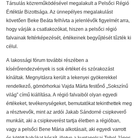
Társulás közreműködésével megalakult a Pelsőci Régió
Értéktár Bizottsága. Az ünnepélyes megalakulást
követően Beke Beáta felhívta a jelenlévők figyelmét arra,
hogy várják a csatlakozókat, hiszen a pelsőci régió
falvainak feltérképezését, értékeinek begyűjtését tűzték ki
célul.
A lakossági fórum további részében a
kísérőrendezvények is sok értéket és szórakozást
kínáltak. Megnyitásra került a lekenyei gyökerekkel
rendelkező, gömörhorkai Vajda Márta festőnő „Sokszínű
világ” című kiállítása. A régió falvaiból olyan egyedi
értékeket, tevékenységeket, bemutatókat tekinthettek meg
a résztvevők, mint az ardói Jakab Sándorné csipkeverő
munkáit, aki a csipkeverést tartja életben a régióban,
vagy a pelsőci Bene Mária alkotásait, aki egyedi varrott
és kötött babákat készít, illetve a kuntapolcai Tohol János