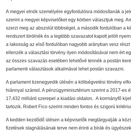
A megyei elnök személyére egyfordulósra módosítanák a jele
szerint a megyei képviselőket egy körben választjuk meg. Am
szerzi meg az abszolút többséget, a második fordulóban a két
rendszert törölnék és a legtöbb szavazatot kapott jelölt ny
a lakosság az első fordulóban nagyobb arányban vesz részt 
ellenzék a választási törvény ilyen módosításával nem ért e
az összes szavazás esetében lehetővé tennék a postán keres
parlamenti választások alkalmával lehet postán szavazni.
A parlament tizenegyedik ülésén a költségvetési törvény elfo
hiánnyal számol. A pénzügyminisztérium szerint a 2017-es é
17,432 milliárd szerepel a kiadási oldalon. A kormányfő kijel
tartozik. Robert Fico szerint minden fontos és szigorú kritér
A kedden kezdődő ülésen a képviselők megtárgyalják a közsz
fizetések stagnálásának terve nem érinti a bírák és ügyésze