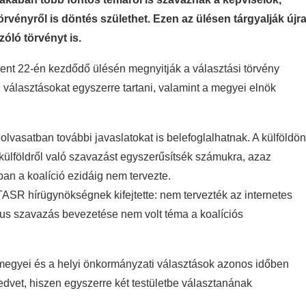
örvényről is döntés születhet. Ezen az ülésen tárgyalják újr
zóló törvényt is.
ent 22-én kezdődő ülésén megnyitják a választási törvény
i választásokat egyszerre tartani, valamint a megyei elnök
lvasatban további javaslatokat is belefoglalhatnak. A külföldön
külföldről való szavazást egyszerűsítsék számukra, azaz
an a koalíció ezidáig nem tervezte.
 TASR hírügynökségnek kifejtette: nem tervezték az internetes
kus szavazás bevezetése nem volt téma a koalíciós
a megyei és a helyi önkormányzati választások azonos időben
dvet, hiszen egyszerre két testületbe választanának