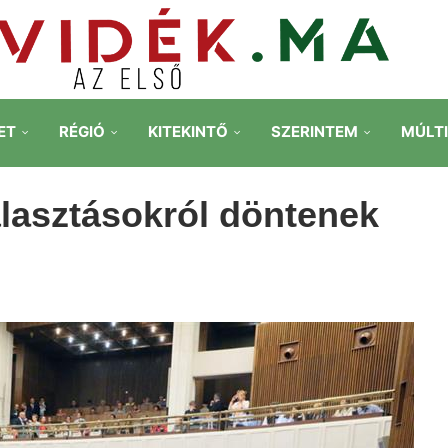
ET
RÉGIÓ
KITEKINTŐ
SZERINTEM
MÚLT
álasztásokról döntenek