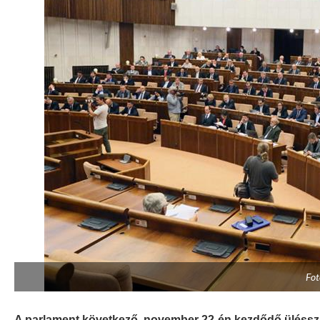
Fot
A parlament következő, november 22-én kezdődő üléssza