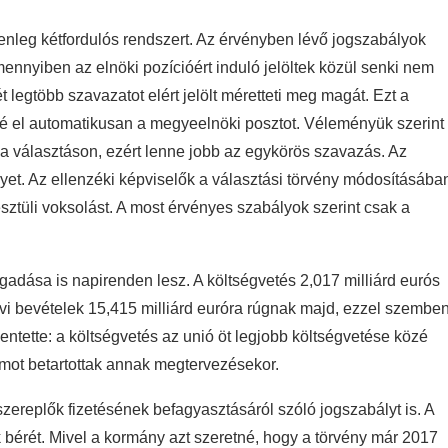
nleg kétfordulós rendszert. Az érvényben lévő jogszabályok
ennyiben az elnöki pozícióért induló jelöltek közül senki nem
 legtöbb szavazatot elért jelölt méretteti meg magát. Ezt a
erné el automatikusan a megyeelnöki posztot. Véleményük szerint
a választáson, ezért lenne jobb az egykörös szavazás. Az
gyet. Az ellenzéki képviselők a választási törvény módosításába
ztüli voksolást. A most érvényes szabályok szerint csak a
gadása is napirenden lesz. A költségvetés 2,017 milliárd eurós
vi bevételek 15,415 milliárd euróra rúgnak majd, ezzel szembe
entette: a költségvetés az unió öt legjobb költségvetése közé
iumot betartottak annak megtervezésekor.
ereplők fizetésének befagyasztásáról szóló jogszabályt is. A
k bérét. Mivel a kormány azt szeretné, hogy a törvény már 2017