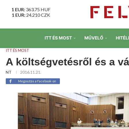
1 EUR:
363.75
HUF
1 EUR:
24.210
CZK
ITT ÉS MOST
MŰVELŐ
HITÉL
ITT ÉS MOST
A költségvetésről és a v
NT
2016.11.21.
Megosztás a Facebook-on