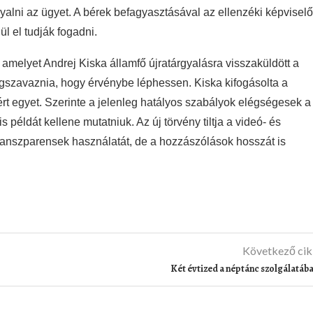
gyalni az ügyet. A bérek befagyasztásával az ellenzéki képvisel
ül el tudják fogadni.
 amelyet Andrej Kiska államfő újratárgyalásra visszaküldött a
egszavaznia, hogy érvénybe léphessen. Kiska kifogásolta a
rt egyet. Szerinte a jelenleg hatályos szabályok elégségesek a
s példát kellene mutatniuk. Az új törvény tiltja a videó- és
a transzparensek használatát, de a hozzászólások hosszát is
Következő ci
Két évtized a néptánc szolgálatáb