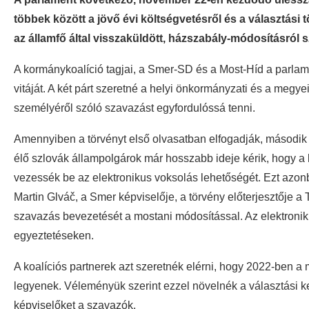
többek között a jövő évi költségvetésről és a választási t
az államfő által visszaküldött, házszabály-módosításról s
A kormánykoalíció tagjai, a Smer-SD és a Most-Híd a parlam
vitáját. A két párt szeretné a helyi önkormányzati és a megye
személyéről szóló szavazást egyfordulóssá tenni.
Amennyiben a törvényt első olvasatban elfogadják, második o
élő szlovák állampolgárok már hosszabb ideje kérik, hogy a 
vezessék be az elektronikus voksolás lehetőségét. Ezt azonb
Martin Glváč, a Smer képviselője, a törvény előterjesztője a
szavazás bevezetését a mostani módosítással. Az elektroni
egyeztetéseken.
A koalíciós partnerek azt szeretnék elérni, hogy 2022-ben 
legyenek. Véleményük szerint ezzel növelnék a választási ke
képviselőket a szavazók.