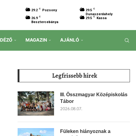
C
C
29.2
Pozsony
29.5
Dunaszerdahely
C
C
26.9
29.5
Kassa
Besztercebánya
IDÉZŐ
MAGAZIN
AJÁNLÓ
Legfrissebb hírek
III. Összmagyar Középiskolás
Tábor
2026.08.07.
Füleken hiányoznak a