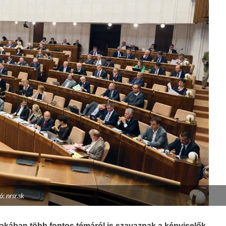
ó: nrsr.sk
kában több fontos témáról is szavaznak a képviselők,