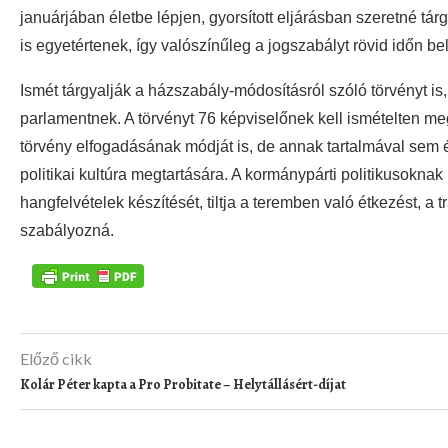
januárjában életbe lépjen, gyorsított eljárásban szeretné tár
is egyetértenek, így valószínűleg a jogszabályt rövid időn bel
Ismét tárgyalják a házszabály-módosításról szóló törvényt is,
parlamentnek. A törvényt 76 képviselőnek kell ismételten m
törvény elfogadásának módját is, de annak tartalmával sem é
politikai kultúra megtartására. A kormánypárti politikusoknak i
hangfelvételek készítését, tiltja a teremben való étkezést, 
szabályozná.
Előző cikk
Kolár Péter kapta a Pro Probitate – Helytállásért-díjat