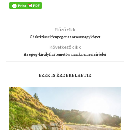
Előző cikk
Gázkrízissel fenyeget az orosz nagykövet
Következő cikk
Az egeg-királyfiai temető s annak nemesi sírjelei
EZEK IS ÉRDEKELHETIK