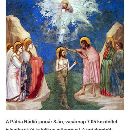
A Pátria Rádió január 8-án, vasárnap 7.05 kezdettel
jelentkezik új katolikus műsorával. A tartalomból: