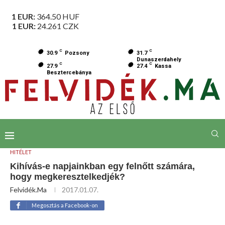
1 EUR:
364.50
HUF
1 EUR:
24.261
CZK
C
C
30.9
Pozsony
31.7
Dunaszerdahely
C
C
27.9
27.4
Kassa
Besztercebánya
HITÉLET
Kihívás-e napjainkban egy felnőtt számára,
hogy megkeresztelkedjék?
Felvidék.ma
2017.01.07.
Megosztás a Facebook-on