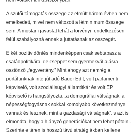
A szülői támogatás összege az elmúlt három évben nem
emelkedett, mivel nem változott a létminimum összege
sem. A mostani javaslat tehát a törvényi rendelkezésen
felül szabályozná ennek a juttatásnak az összegét.
E két pozitív döntés mindenképpen csak sebtapasz a
családpolitikára, de cseppet sem gyermekvállalásra
ösztönző „fegyvertény.” Mint ahogy azt nemrég a
portálunknak interjút adó Bauer Edit, volt parlamenti
képviselő, volt szociálisügyi államtitkár és volt EP
képviselő is hangsúlyozta, „a demográfiai válságnak, a
népességfogyásnak sokkal komolyabb következményei
vannak és lesznek, mint a gazdasági válságnak”, s azt is
elmondta, hogy a hiányzó generációkat nem lehet pótolni.
Szerinte e téren is hosszú távú stratégiákban kellene