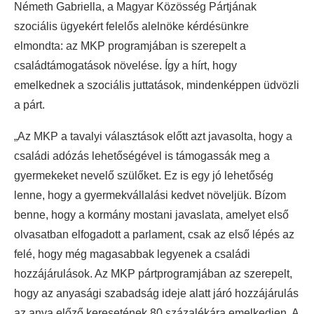
Németh Gabriella, a Magyar Közösség Pártjának
szociális ügyekért felelős alelnöke kérdésünkre
elmondta: az MKP programjában is szerepelt a
családtámogatások növelése. Így a hírt, hogy
emelkednek a szociális juttatások, mindenképpen üdvözli
a párt.
„Az MKP a tavalyi választások előtt azt javasolta, hogy a
családi adózás lehetőségével is támogassák meg a
gyermekeket nevelő szülőket. Ez is egy jó lehetőség
lenne, hogy a gyermekvállalási kedvet növeljük. Bízom
benne, hogy a kormány mostani javaslata, amelyet első
olvasatban elfogadott a parlament, csak az első lépés az
felé, hogy még magasabbak legyenek a családi
hozzájárulások. Az MKP pártprogramjában az szerepelt,
hogy az anyasági szabadság ideje alatt járó hozzájárulás
az anya előző keresetének 80 százalékára emelkedjen. A