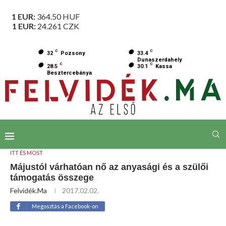
1 EUR:
364.50
HUF
1 EUR:
24.261
CZK
C
C
32
Pozsony
33.4
Dunaszerdahely
C
C
28.5
30.1
Kassa
Besztercebánya
ITT ÉS MOST
Májustól várhatóan nő az anyasági és a szülői
támogatás összege
Felvidék.ma
2017.02.02.
Megosztás a Facebook-on