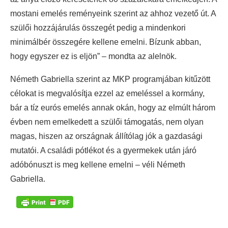
mostani emelés reményeink szerint az ahhoz vezető út. A
szülői hozzájárulás összegét pedig a mindenkori
minimálbér összegére kellene emelni. Bízunk abban,
hogy egyszer ez is eljön” – mondta az alelnök.
Németh Gabriella szerint az MKP programjában kitűzött
célokat is megvalósítja ezzel az emeléssel a kormány,
bár a tíz eurós emelés annak okán, hogy az elmúlt három
évben nem emelkedett a szülői támogatás, nem olyan
magas, hiszen az országnak állítólag jók a gazdasági
mutatói. A családi pótlékot és a gyermekek után járó
adóbónuszt is meg kellene emelni – véli Németh
Gabriella.