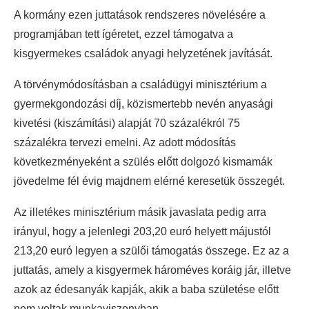
A kormány ezen juttatások rendszeres növelésére a
programjában tett ígéretet, ezzel támogatva a
kisgyermekes családok anyagi helyzetének javítását.
A törvénymódosításban a családügyi minisztérium a
gyermekgondozási díj, közismertebb nevén anyasági
kivetési (kiszámítási) alapját 70 százalékról 75
százalékra tervezi emelni. Az adott módosítás
következményeként a szülés előtt dolgozó kismamák
jövedelme fél évig majdnem elérné keresetük összegét.
Az illetékes minisztérium másik javaslata pedig arra
irányul, hogy a jelenlegi 203,20 euró helyett májustól
213,20 euró legyen a szülői támogatás összege. Ez az a
juttatás, amely a kisgyermek hároméves koráig jár, illetve
azok az édesanyák kapják, akik a baba születése előtt
nem voltak munkaviszonyban.