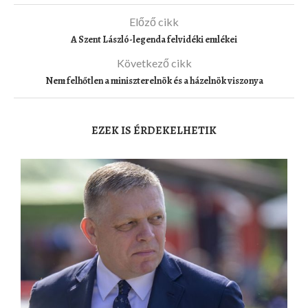
Előző cikk
A Szent László-legenda felvidéki emlékei
Következő cikk
Nem felhőtlen a miniszterelnök és a házelnök viszonya
EZEK IS ÉRDEKELHETIK