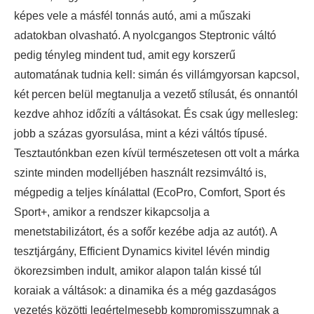
képes vele a másfél tonnás autó, ami a műszaki
adatokban olvasható. A nyolcgangos Steptronic váltó
pedig tényleg mindent tud, amit egy korszerű
automatának tudnia kell: simán és villámgyorsan kapcsol,
két percen belül megtanulja a vezető stílusát, és onnantól
kezdve ahhoz időzíti a váltásokat. És csak úgy mellesleg:
jobb a százas gyorsulása, mint a kézi váltós típusé.
Tesztautónkban ezen kívül természetesen ott volt a márka
szinte minden modelljében használt rezsimváltó is,
mégpedig a teljes kínálattal (EcoPro, Comfort, Sport és
Sport+, amikor a rendszer kikapcsolja a
menetstabilizátort, és a sofőr kezébe adja az autót). A
tesztjárgány, Efficient Dynamics kivitel lévén mindig
ökorezsimben indult, amikor alapon talán kissé túl
koraiak a váltások: a dinamika és a még gazdaságos
vezetés közötti legértelmesebb kompromisszumnak a