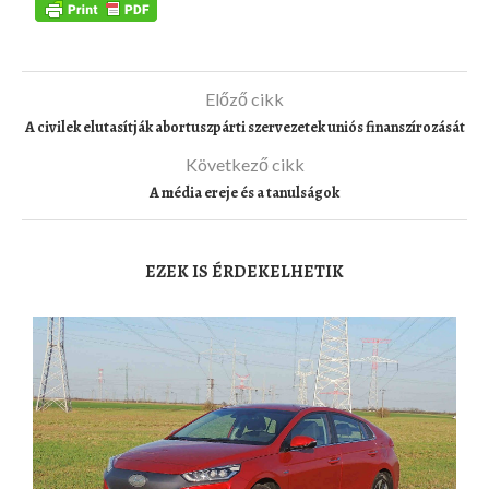
Előző cikk
A civilek elutasítják abortuszpárti szervezetek uniós finanszírozását
Következő cikk
A média ereje és a tanulságok
EZEK IS ÉRDEKELHETIK