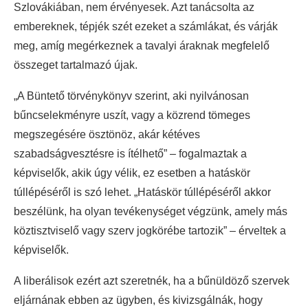
Szlovákiában, nem érvényesek. Azt tanácsolta az
embereknek, tépjék szét ezeket a számlákat, és várják
meg, amíg megérkeznek a tavalyi áraknak megfelelő
összeget tartalmazó újak.
„A Büntető törvénykönyv szerint, aki nyilvánosan
bűncselekményre uszít, vagy a közrend tömeges
megszegésére ösztönöz, akár kétéves
szabadságvesztésre is ítélhető” – fogalmaztak a
képviselők, akik úgy vélik, ez esetben a hatáskör
túllépéséről is szó lehet. „Hatáskör túllépéséről akkor
beszélünk, ha olyan tevékenységet végzünk, amely más
köztisztviselő vagy szerv jogkörébe tartozik” – érveltek a
képviselők.
A liberálisok ezért azt szeretnék, ha a bűnüldöző szervek
eljárnának ebben az ügyben, és kivizsgálnák, hogy