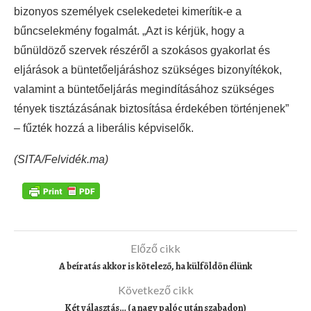
bizonyos személyek cselekedetei kimerítik-e a
bűncselekmény fogalmát. „Azt is kérjük, hogy a
bűnüldöző szervek részéről a szokásos gyakorlat és
eljárások a büntetőeljáráshoz szükséges bizonyítékok,
valamint a büntetőeljárás megindításához szükséges
tények tisztázásának biztosítása érdekében történjenek”
– fűzték hozzá a liberális képviselők.
(SITA/Felvidék.ma)
Előző cikk
A beíratás akkor is kötelező, ha külföldön élünk
Következő cikk
Két választás… (a nagy palóc után szabadon)