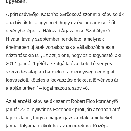
ügyében.
A párt szóvivője, Katarína Svrčeková szerint a képviselők
arra hívták fel a figyelmet, hogy ez év január elsejétől
érvénybe lépett a Hálózati Ágazatokat Szabályozó
Hivatal tavaly szeptemberi rendelete, amelynek
értelmében új árak vonatkoznak a vállalkozókra és a
háztartásokra is. „Ez azt jelenti, hogy az a fogyasztó, aki
2017. január 1-jétől a szolgáltatóval kötött érvényes
szerződés alapján bármekkora mennyiségű energiát
fogyasztott, köteles a fogyasztás értékét a törvényes ár
alapján téríteni” – fogalmazott a szóvivő.
Az ellenzéki képviselők szerint Robert Fico kormányfő
január 23-ai nyilvános Facebook-profilján azonban arról
tájékoztatott, hogy a magas gázszámlák, amelyeket
január folyamán kiküldtek az embereknek Közép-