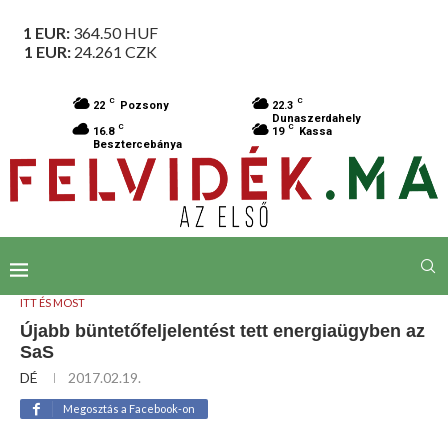
1 EUR:
364.50
HUF
1 EUR:
24.261
CZK
C
C
22
Pozsony
22.3
Dunaszerdahely
C
C
16.8
19
Kassa
Besztercebánya
ITT ÉS MOST
Újabb büntetőfeljelentést tett energiaügyben az
SaS
DÉ
2017.02.19.
Megosztás a Facebook-on