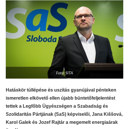
Fotó: SITA
Hatáskör túllépése és uszítás gyanújával pénteken
ismeretlen elkövető ellen újabb büntetőfeljelentést
tettek a Legfőbb Ügyészségen a Szabadság és
Szolidaritás Pártjának (SaS) képviselői, Jana Kiššová,
Karol Galek és Jozef Rajtár a megemelt energiaárak