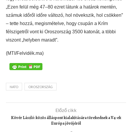
„Ezen felül még 47–80 ezret látunk a határok mentén,
számuk időről időre változó, hol növekszik, hol csökken”
– tette hozzá, megismételve, hogy csupán a Krím
félszigetről vont ki Oroszország 3500 katonát, a többi
viszont „helyben maradt”.
(MTI/Felvidék.ma)
NATO
OROSZORSZÁG
Előző cikk
Kövér László: közös álláspont kialakítására törekednek a V4-ek
Európa jövőjéről