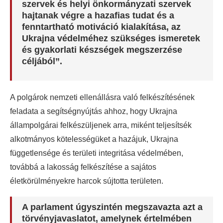
szervek és helyi önkormányzati szervek
hajtanak végre a hazafias tudat és a
fenntartható motiváció kialakítása, az
Ukrajna védelméhez szükséges ismeretek
és gyakorlati készségek megszerzése
céljából”.
A polgárok nemzeti ellenállásra való felkészítésének
feladata a segítségnyújtás ahhoz, hogy Ukrajna
állampolgárai felkészüljenek arra, miként teljesítsék
alkotmányos kötelességüket a hazájuk, Ukrajna
függetlensége és területi integritása védelmében,
továbbá a lakosság felkészítése a sajátos
életkörülményekre harcok sújtotta területen.
A parlament úgyszintén megszavazta azt a
törvényjavaslatot, amelynek értelmében