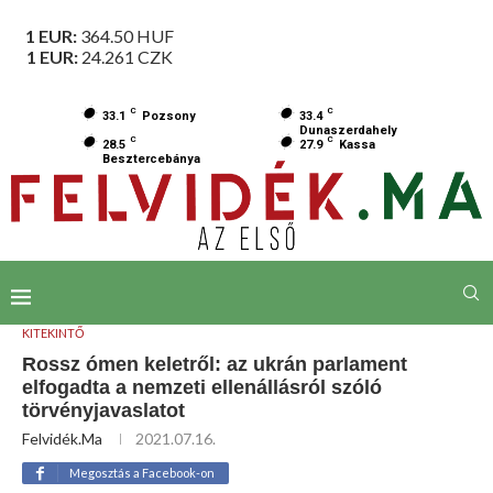
1 EUR:
364.50
HUF
1 EUR:
24.261
CZK
C
C
33.1
Pozsony
33.4
Dunaszerdahely
C
C
28.5
27.9
Kassa
Besztercebánya
KITEKINTŐ
Rossz ómen keletről: az ukrán parlament
elfogadta a nemzeti ellenállásról szóló
törvényjavaslatot
Felvidék.ma
2021.07.16.
Megosztás a Facebook-on