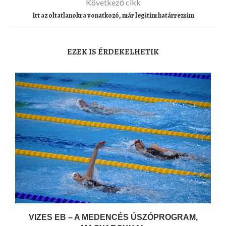
Következő cikk
Itt az oltatlanokra vonatkozó, már legitim határrezsim
EZEK IS ÉRDEKELHETIK
VIZES EB – A MEDENCÉS ÚSZÓPROGRAM,