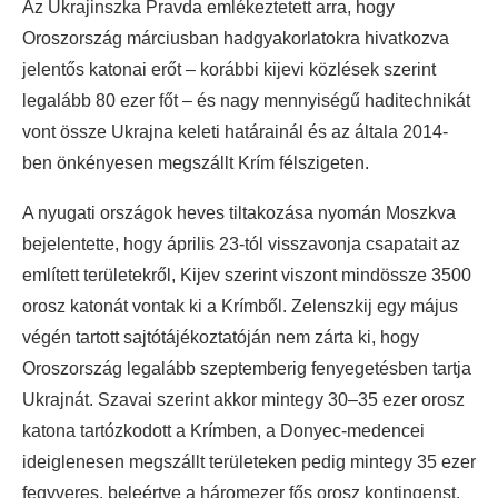
Az Ukrajinszka Pravda emlékeztetett arra, hogy
Oroszország márciusban hadgyakorlatokra hivatkozva
jelentős katonai erőt – korábbi kijevi közlések szerint
legalább 80 ezer főt – és nagy mennyiségű haditechnikát
vont össze Ukrajna keleti határainál és az általa 2014-
ben önkényesen megszállt Krím félszigeten.
A nyugati országok heves tiltakozása nyomán Moszkva
bejelentette, hogy április 23-tól visszavonja csapatait az
említett területekről, Kijev szerint viszont mindössze 3500
orosz katonát vontak ki a Krímből. Zelenszkij egy május
végén tartott sajtótájékoztatóján nem zárta ki, hogy
Oroszország legalább szeptemberig fenyegetésben tartja
Ukrajnát. Szavai szerint akkor mintegy 30–35 ezer orosz
katona tartózkodott a Krímben, a Donyec-medencei
ideiglenesen megszállt területeken pedig mintegy 35 ezer
fegyveres, beleértve a háromezer fős orosz kontingenst.