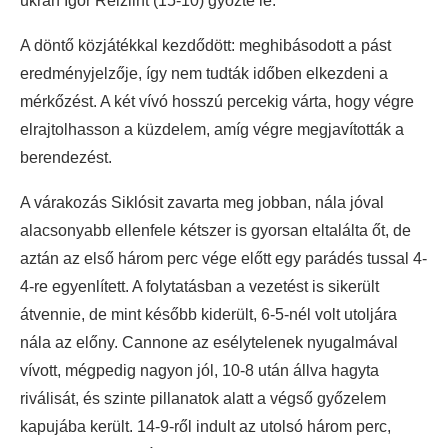
ukrán Igor Reizlint (15-10) győzte le.
A döntő közjátékkal kezdődött: meghibásodott a pást
eredményjelzője, így nem tudták időben elkezdeni a
mérkőzést. A két vívó hosszú percekig várta, hogy végre
elrajtolhasson a küzdelem, amíg végre megjavították a
berendezést.
A várakozás Siklósit zavarta meg jobban, nála jóval
alacsonyabb ellenfele kétszer is gyorsan eltalálta őt, de
aztán az első három perc vége előtt egy parádés tussal 4-
4-re egyenlített. A folytatásban a vezetést is sikerült
átvennie, de mint később kiderült, 6-5-nél volt utoljára
nála az előny. Cannone az esélytelenek nyugalmával
vívott, mégpedig nagyon jól, 10-8 után állva hagyta
riválisát, és szinte pillanatok alatt a végső győzelem
kapujába került. 14-9-ről indult az utolsó három perc,