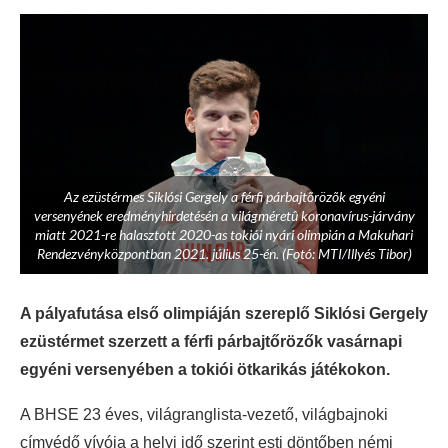
Az ezüstérmes Siklósi Gergely a férfi párbajtõrözõk egyéni
versenyének eredményhirdetésén a világméretû koronavírus-járvány
miatt 2021-re halasztott 2020-as tokiói nyári olimpián a Makuhari
Rendezvényközpontban 2021. július 25-én. (Fotó: MTI/Illyés Tibor)
A pályafutása első olimpiáján szereplő Siklósi Gergely
ezüstérmet szerzett a férfi párbajtőrözők vasárnapi
egyéni versenyében a tokiói ötkarikás játékokon.
A BHSE 23 éves, világranglista-vezető, világbajnoki
címvédő vívója a helyi idő szerint esti döntőben némi