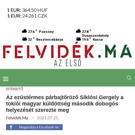
1 EUR:
364.50
HUF
1 EUR:
24.261
CZK
C
C
27.6
Pozsony
27.8
Dunaszerdahely
C
C
22
Besztercebánya
19.6
Kassa
KITEKINTŐ
Az ezüstérmes párbajtőröző Siklósi Gergely a
tokiói magyar küldöttség második dobogós
helyezését szerezte meg
Felvidék.ma
2021.07.25.
Megosztás a Facebook-on