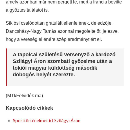
amely azonban már nem pergett le, mert a francia bevitte
a győztes találatot is.
Siklósi csalódottan gratulált ellenfelének, de edzője,
Dancsházy-Nagy Tamás azonnal megölelte őt, jelezve,
hogy a vereség ellenére szép eredményt ért el.
A tapolcai születésű versenyző a kardozó
Szilágyi Áron szombati győzelme után a
tokiói magyar küldöttség második
dobogós helyét szerezte.
(MTI/Felvidék.ma)
Kapcsolódó cikkek
Sporttörténelmet írt Szilágyi Áron