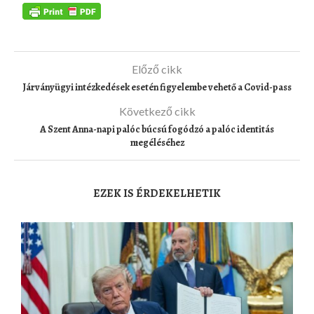
Előző cikk
Járványügyi intézkedések esetén figyelembe vehető a Covid-pass
Következő cikk
A Szent Anna-napi palóc búcsú fogódzó a palóc identitás
megéléséhez
EZEK IS ÉRDEKELHETIK