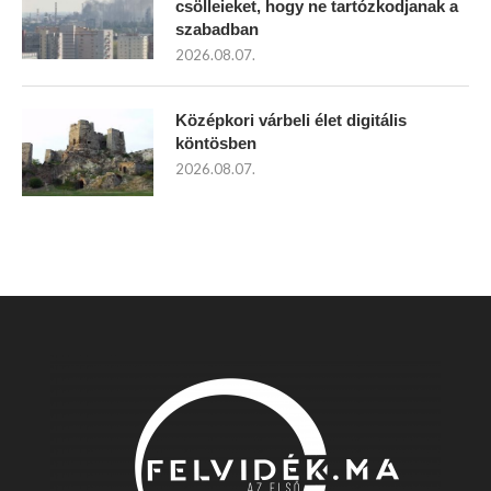
csölleieket, hogy ne tartózkodjanak a
szabadban
2026.08.07.
Középkori várbeli élet digitális
köntösben
2026.08.07.