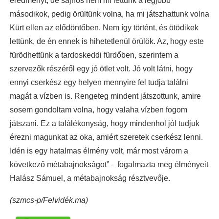
eredményt, de sajnos nem mi lettünk a legjobb
másodikok, pedig örültünk volna, ha mi játszhattunk volna
Kürt ellen az elődöntőben. Nem így történt, és ötödikek
lettünk, de én ennek is hihetetlenül örülök. Az, hogy este
fürödhettünk a tardoskeddi fürdőben, szerintem a
szervezők részéről egy jó ötlet volt. Jó volt látni, hogy
ennyi cserkész egy helyen mennyire fel tudja találni
magát a vízben is. Rengeteg mindent játszottunk, amire
sosem gondoltam volna, hogy valaha vízben fogom
játszani. Ez a találékonyság, hogy mindenhol jól tudjuk
érezni magunkat az oka, amiért szeretek cserkész lenni.
Idén is egy hatalmas élmény volt, már most várom a
következő métabajnokságot” – fogalmazta meg élményeit
Halász Sámuel, a métabajnokság résztvevője.
(szmcs-p/Felvidék.ma)