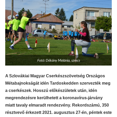
Fotó: Dékány Melánia, szmcs
A Szlovákiai Magyar Cserkészszövetség Országos
Métabajnokságát idén Tardoskedden szervezték meg
a cserkészek. Hosszú előkészületek után, idén
megrendezésre kerülhetett a koronavírus-járvány
miatt tavaly elmaradt rendezvény. Rekordszámú, 350
résztvevő érkezett 2021. augusztus 27-én, péntek este