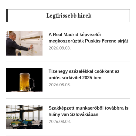
Legfrissebb hírek
A Real Madrid képviselői
megkoszorúzták Puskás Ferenc sírját
2026.08.08.
Tizenegy százalékkal csökkent az
uniós sörkivitel 2025-ben
2026.08.08.
Szakképzett munkaerőből továbbra is
hiány van Szlovákiában
2026.08.08.