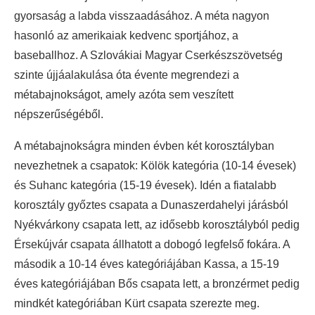
gyorsaság a labda visszaadásához. A méta nagyon
hasonló az amerikaiak kedvenc sportjához, a
baseballhoz. A Szlovákiai Magyar Cserkészszövetség
szinte újjáalakulása óta évente megrendezi a
métabajnokságot, amely azóta sem veszített
népszerűségéből.
A métabajnokságra minden évben két korosztályban
nevezhetnek a csapatok: Kölök kategória (10-14 évesek)
és Suhanc kategória (15-19 évesek). Idén a fiatalabb
korosztály győztes csapata a Dunaszerdahelyi járásból
Nyékvárkony csapata lett, az idősebb korosztályból pedig
Érsekújvár csapata állhatott a dobogó legfelső fokára. A
második a 10-14 éves kategóriájában Kassa, a 15-19
éves kategóriájában Bős csapata lett, a bronzérmet pedig
mindkét kategóriában Kürt csapata szerezte meg.