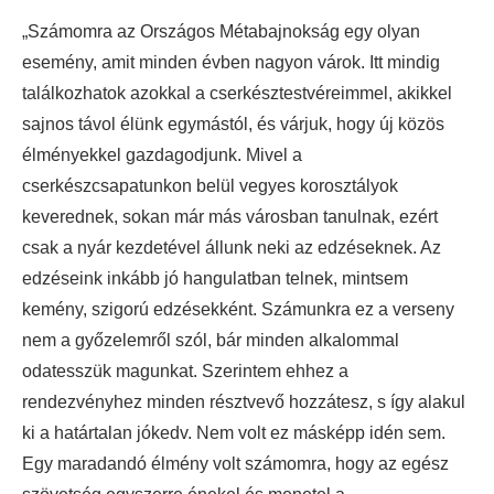
„Számomra az Országos Métabajnokság egy olyan
esemény, amit minden évben nagyon várok. Itt mindig
találkozhatok azokkal a cserkésztestvéreimmel, akikkel
sajnos távol élünk egymástól, és várjuk, hogy új közös
élményekkel gazdagodjunk. Mivel a
cserkészcsapatunkon belül vegyes korosztályok
keverednek, sokan már más városban tanulnak, ezért
csak a nyár kezdetével állunk neki az edzéseknek. Az
edzéseink inkább jó hangulatban telnek, mintsem
kemény, szigorú edzésekként. Számunkra ez a verseny
nem a győzelemről szól, bár minden alkalommal
odatesszük magunkat. Szerintem ehhez a
rendezvényhez minden résztvevő hozzátesz, s így alakul
ki a határtalan jókedv. Nem volt ez másképp idén sem.
Egy maradandó élmény volt számomra, hogy az egész