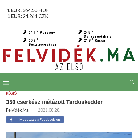
1 EUR:
364.50
HUF
1 EUR:
24.261
CZK
C
C
24.1
Pozsony
24.5
Dunaszerdahely
C
C
20.8
21.8
Kassa
Besztercebánya
RÉGIÓ
350 cserkész métázott Tardoskedden
Felvidék.ma
2021.08.28.
Megosztás a Facebook-on