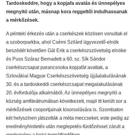
Tardoskeddre, hogy a kopjafa avatás és ünnepélyes
megnyitó után, másnap kora reggeltől indulhassanak
a mérkőzések.
A pénteki érkezés után a cserkészek közösen vonultak el
a szoborparkba, ahol Csémi Szilárd ügyvezető-elnök
beszédét követően Gál Erik a cserkészszövetség elnöke
és Puss Száraz Bernadett a 60. sz. Sík Sándor
cserkészcsapat parancsnoka kopjafát avattak, a
Szlovákiai Magyar Cserkészszövetség újjáalakulásának
30. és a tardoskeddi cserkészcsapat megalakulásának
20. évfordulója alkalmából. Az ünnepélyes megnyitó a
község amfiteátrumában következett, majd itt került sor a
mérkőzések csoportjainak kisorsolására is. Szombaton
két helyszínen játszották a méta meccseket, este pedig az
eredményhirdetés után meglepetés-fürdőzéssel zárult a
rendezvény a helyi termálfürdőben.