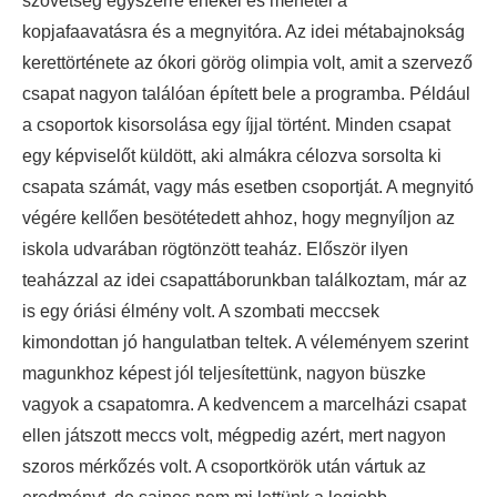
szövetség egyszerre énekel és menetel a
kopjafaavatásra és a megnyitóra. Az idei métabajnokság
kerettörténete az ókori görög olimpia volt, amit a szervező
csapat nagyon találóan épített bele a programba. Például
a csoportok kisorsolása egy íjjal történt. Minden csapat
egy képviselőt küldött, aki almákra célozva sorsolta ki
csapata számát, vagy más esetben csoportját. A megnyitó
végére kellően besötétedett ahhoz, hogy megnyíljon az
iskola udvarában rögtönzött teaház. Először ilyen
teaházzal az idei csapattáborunkban találkoztam, már az
is egy óriási élmény volt. A szombati meccsek
kimondottan jó hangulatban teltek. A véleményem szerint
magunkhoz képest jól teljesítettünk, nagyon büszke
vagyok a csapatomra. A kedvencem a marcelházi csapat
ellen játszott meccs volt, mégpedig azért, mert nagyon
szoros mérkőzés volt. A csoportkörök után vártuk az