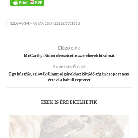
SZLOVÁKIAI MAGYAR CSERKÉSZSZÖVETSÉG
Előző cikk
McCarthy: Biden elveszítette az emberek bizalmát
Következő cikk
Egy húszfős, szlovák állampolgárokhoz kötődő afgán csoport nem
érte el a kabuli repteret
EZEK IS ÉRDEKELHETIK