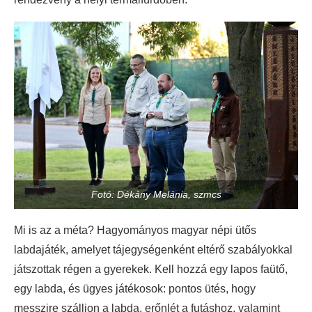
Fotó: Dékány Melánia, szmcs
Mi is az a méta? Hagyományos magyar népi ütős
labdajáték, amelyet tájegységenként eltérő szabályokkal
játszottak régen a gyerekek. Kell hozzá egy lapos faütő,
egy labda, és ügyes játékosok: pontos ütés, hogy
messzire szálljon a labda, erőnlét a futáshoz, valamint