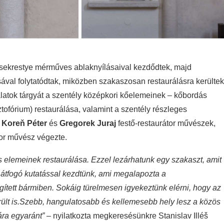
 sekrestye mérműves ablaknyílásaival kezdődtek, majd
ásával folytatódtak, miközben szakaszosan restaurálásra kerültek
kálatok tárgyát a szentély középkori kőelemeinek – kőbordás
tofórium) restaurálása, valamint a szentély részleges
t
Koreň Péter
és
Gregorek Juraj
festő-restaurátor művészek,
or művész végezte.
 elemeinek restaurálása. Ezzel lezárhatunk egy szakaszt, amit
 átfogó kutatással kezdtünk, ami megalapozta a
ített bármiben. Sokáig türelmesen igyekeztünk elérni, hogy az
rült is.Szebb, hangulatosabb és kellemesebb hely lesz a közös
ra egyaránt”
– nyilatkozta megkeresésünkre Stanislav Illéš