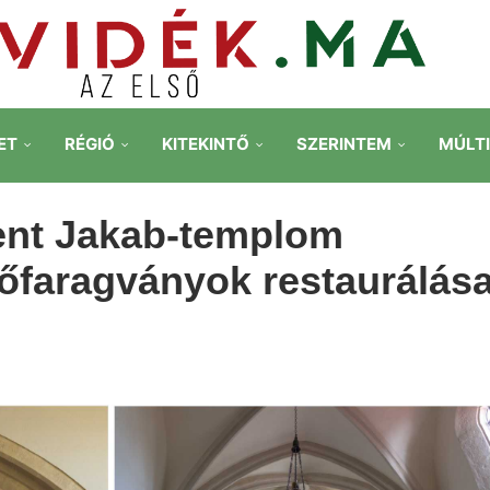
ET
RÉGIÓ
KITEKINTŐ
SZERINTEM
MÚLT
zent Jakab-templom
kőfaragványok restaurálás