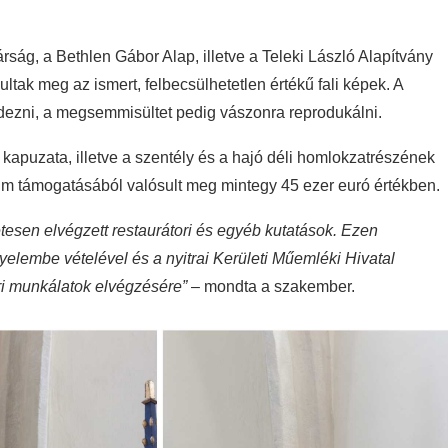
ág, a Bethlen Gábor Alap, illetve a Teleki László Alapítvány
ultak meg az ismert, felbecsülhetetlen értékű fali képek. A
edezni, a megsemmisültet pedig vászonra reprodukálni.
s kapuzata, illetve a szentély és a hajó déli homlokzatrészének
ium támogatásából valósult meg mintegy 45 ezer euró értékben.
tesen elvégzett restaurátori és egyéb kutatások. Ezen
yelembe vételével és a nyitrai Kerületi Műemléki Hivatal
ori munkálatok elvégzésére”
– mondta a szakember.