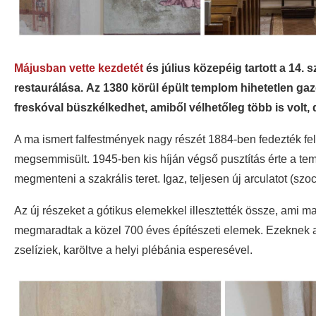
Májusban vette kezdetét
és július közepéig tartott a 14
restaurálása.
Az 1380 körül épült templom hihetetlen gaz
freskóval büszkélkedhet, amiből vélhetőleg több is volt, 
A ma ismert falfestmények nagy részét 1884-ben fedezték fel,
megsemmisült. 1945-ben kis híján végső pusztítás érte a tem
megmenteni a szakrális teret. Igaz, teljesen új arculatot (szo
Az új részeket a gótikus elemekkel illesztették össze, ami ma
megmaradtak a közel 700 éves építészeti elemek. Ezeknek a
zselíziek, karöltve a helyi plébánia esperesével.