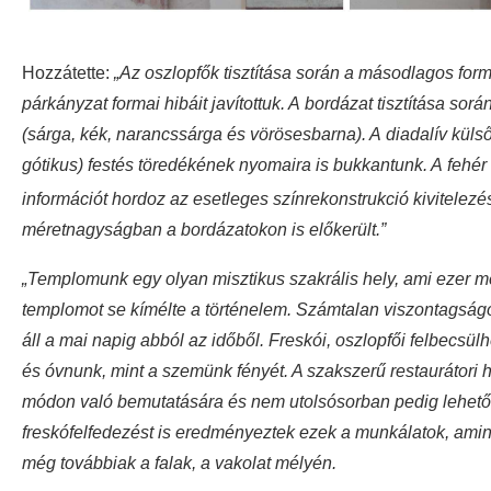
Hozzátette:
„Az oszlopfők tisztítása során a másodlagos for
párkányzat formai hibáit javítottuk. A bordázat tisztítása sor
(sárga, kék, narancssárga és vörösesbarna). A diadalív küls
gótikus) festés töredékének nyomaira is bukkantunk. A fehér 
információt hordoz az esetleges színrekonstrukció kivitelez
méretnagyságban a bordázatokon is előkerült.”
„Templomunk egy olyan misztikus szakrális hely, ami ezer meg
templomot se kímélte a történelem. Számtalan viszontagságo
áll a mai napig abból az időből. Freskói, oszlopfői felbecsül
és óvnunk, mint a szemünk fényét. A szakszerű restaurátori h
módon való bemutatására és nem utolsósorban pedig lehetős
freskófelfedezést is eredményeztek ezek a munkálatok, ami
még továbbiak a falak, a vakolat mélyén.