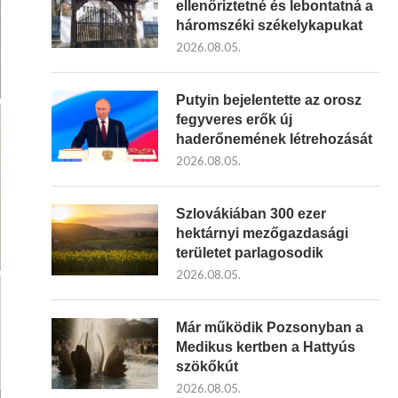
ellenőriztetné és lebontatná a
háromszéki székelykapukat
2026.08.05.
Putyin bejelentette az orosz
fegyveres erők új
haderőnemének létrehozását
2026.08.05.
Szlovákiában 300 ezer
hektárnyi mezőgazdasági
területet parlagosodik
2026.08.05.
Már működik Pozsonyban a
Medikus kertben a Hattyús
szökőkút
2026.08.05.