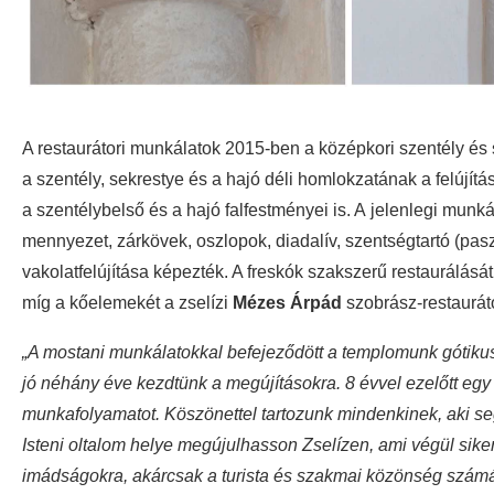
A restaurátori munkálatok 2015-ben a középkori szentély és
a szentély, sekrestye és a hajó déli homlokzatának a felújít
a szentélybelső és a hajó falfestményei is. A jelenlegi mun
mennyezet, zárkövek, oszlopok, diadalív, szentségtartó (pasz
vakolatfelújítása képezték. A freskók szakszerű restaurálásá
míg a kőelemekét a zselízi
Mézes Árpád
szobrász-restaurát
„A mostani munkálatokkal befejeződött a templomunk gótikus
jó néhány éve kezdtünk a megújításokra. 8 évvel ezelőtt egy
munkafolyamatot. Köszönettel tartozunk mindenkinek, aki seg
Isteni oltalom helye megújulhasson Zselízen, ami végül sike
imádságokra, akárcsak a turista és szakmai közönség számá