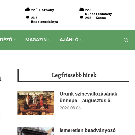
C
C
22
Pozsony
22.3
Dunaszerdahely
C
C
23.3
24.5
Kassa
Besztercebánya
IDÉZŐ
MAGAZIN
AJÁNLÓ
a
Legfrissebb hírek
Urunk színeváltozásának
ünnepe – augusztus 6.
2026.08.06.
Ismeretlen beadványozó