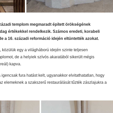
. századi templom megmaradt épített örökségének
dag értékekkel rendelkezik. Számos eredeti, korabeli
de a 16. századi reformáció idején eltüntették azokat.
 közülük egy a világháború idején szinte teljesen
plomot, de a helyiek szívós akaratából sikerült mégis
creál) kapva.
 igencsak fura hatást kelt, ugyanakkor elvitathatatlan, hogy
z elemeknek a szakszerű restaurálását tűzték zászlajukra a