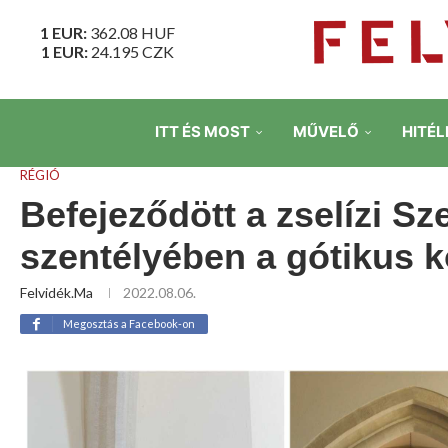
1 EUR:
362.08
HUF
1 EUR:
24.195
CZK
ITT ÉS MOST
MŰVELŐ
HITÉL
RÉGIÓ
Befejeződött a zselízi S
szentélyében a gótikus 
Felvidék.ma
2022.08.06.
Megosztás a Facebook-on