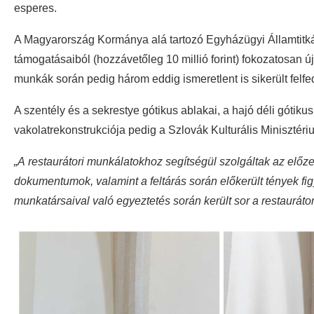
esperes.
A Magyarország Kormánya alá tartozó Egyházügyi Államtitkárs
támogatásaiból (hozzávetőleg 10 millió forint) fokozatosan új
munkák során pedig három eddig ismeretlent is sikerült felf
A szentély és a sekrestye gótikus ablakai, a hajó déli gótiku
vakolatrekonstrukciója pedig a Szlovák Kulturális Minisztér
„A restaurátori munkálatokhoz segítségül szolgáltak az előze
dokumentumok, valamint a feltárás során előkerült tények fig
munkatársaival való egyeztetés során került sor a restaurát