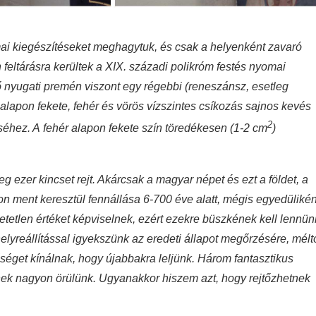
mai kiegészítéseket meghagytuk, és csak a helyenként zavaró
án feltárásra kerültek a XIX. századi polikróm festés nyomai
ő nyugati premén viszont egy régebbi (reneszánsz, esetleg
alapon fekete, fehér és vörös vízszintes csíkozás sajnos kevés
2
éséhez. A fehér alapon fekete szín töredékesen (1-2 cm
)
 ezer kincset rejt. Akárcsak a magyar népet és ezt a földet, a
n ment keresztül fennállása 6-700 éve alatt, mégis egyedülikén
hetetlen értéket képviselnek, ezért ezekre büszkének kell lennün
elyreállítással igyekszünk az eredeti állapot megőrzésére, mélt
éget kínálnak, hogy újabbakra leljünk. Három fantasztikus
nek nagyon örülünk. Ugyanakkor hiszem azt, hogy rejtőzhetnek