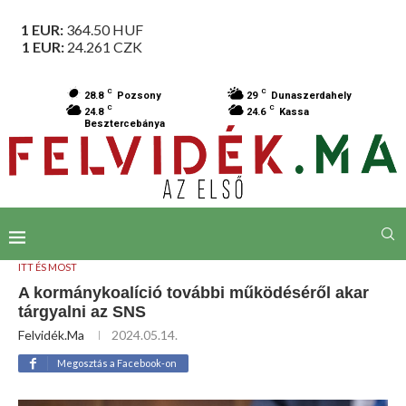
1 EUR:
364.50
HUF
1 EUR:
24.261
CZK
C
C
28.8
Pozsony
29
Dunaszerdahely
C
C
24.8
24.6
Kassa
Besztercebánya
ITT ÉS MOST
A kormánykoalíció további működéséről akar
tárgyalni az SNS
Felvidék.ma
2024.05.14.
Megosztás a Facebook-on