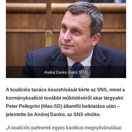
Andrej Danko (Fotó: SITA)
A koalíciós tanács összehívását kérte az SNS, mivel a
kormánykoalíció további működéséről akar tárgyalni
Peter Pellegrini (Hlas-SD) államfői beiktatása után –
jelentette be Andrej Danko, az SNS elnöke.
„A koalíciós partnerek egyes kaotikus megnyilvánulásai