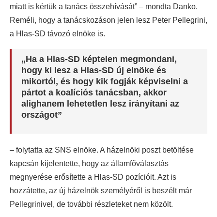
miatt is kértük a tanács összehívását” – mondta Danko.
Reméli, hogy a tanácskozáson jelen lesz Peter Pellegrini,
a Hlas-SD távozó elnöke is.
„Ha a Hlas-SD képtelen megmondani,
hogy ki lesz a Hlas-SD új elnöke és
mikortól, és hogy kik fogják képviselni a
pártot a koalíciós tanácsban, akkor
alighanem lehetetlen lesz irányítani az
országot”
– folytatta az SNS elnöke. A házelnöki poszt betöltése
kapcsán kijelentette, hogy az államfőválasztás
megnyerése erősítette a Hlas-SD pozícióit. Azt is
hozzátette, az új házelnök személyéről is beszélt már
Pellegrinivel, de további részleteket nem közölt.